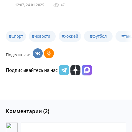
12:07, 24.01.2025
471
#
Спорт
#
новости
#
хоккей
#
футбол
#
тан
Бийск
спорта в
Бийск
Бийск
Бийс
Поделиться:
Бийске и
Подписывайтесь на нас
Алтайском
крае
Комментарии (
2
)