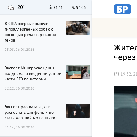
20°
81.41
94.06
В США впервые вывели
гипоаллергенных собак с
помощью редактирования
генов
Жител
23:05, 06.08.2026
через
Эксперт Минпросвещения
поддержала введение устной
19:32, 2
части ЕГЭ по истории
22:12, 06.08.2026
Эксперт рассказала, как
распознать дипфейк и не
стать жертвой мошенников
21:14, 06.08.2026