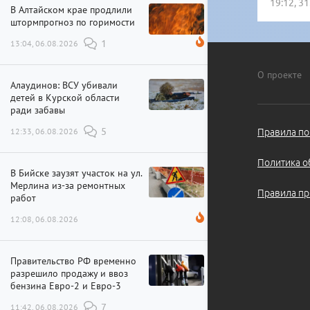
19:12, 3
В Алтайском крае продлили
штормпрогноз по горимости
13:04, 06.08.2026
1
О проекте
Алаудинов: ВСУ убивали
детей в Курской области
ради забавы
12:33, 06.08.2026
5
Правила по
Политика о
В Бийске заузят участок на ул.
Мерлина из-за ремонтных
Правила пр
работ
12:08, 06.08.2026
Правительство РФ временно
разрешило продажу и ввоз
бензина Евро-2 и Евро-3
11:42, 06.08.2026
7