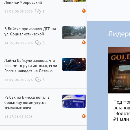
Ленина-Мопровский
15:05, 06.08.2026
1
В Бийске произошло ДТП на
Лидер
ул. Социалистической
14:39, 06.08.2026
3
Лайма Вайкуле заявила, что
возьмет в руки автомат, если
Россия нападет на Латвию
14:09, 06.08.2026
6
Рыбак из Бийска попал в
Под Но
больницу после укусов
остано
земляных пчел
"Золот
13:17, 06.08.2026
₽1 млн