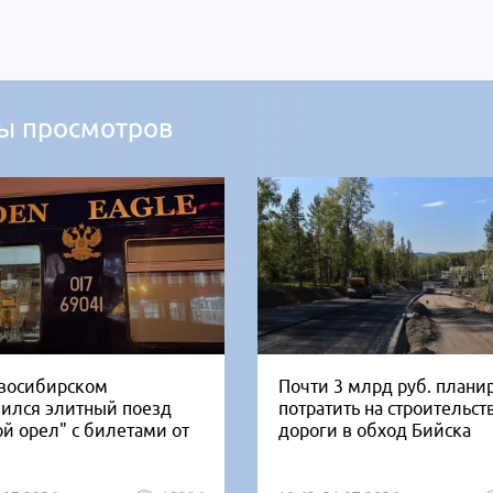
ы просмотров
восибирском
Почти 3 млрд руб. плани
вился элитный поезд
потратить на строительст
ой орел" с билетами от
дороги в обход Бийска