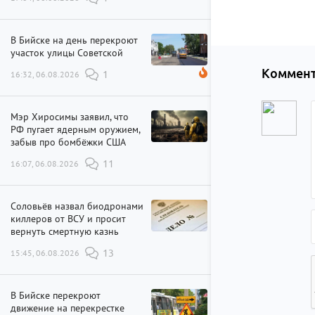
В Бийске на день перекроют
участок улицы Советской
Коммент
16:32, 06.08.2026
1
Мэр Хиросимы заявил, что
РФ пугает ядерным оружием,
забыв про бомбёжки США
16:07, 06.08.2026
11
Соловьёв назвал биодронами
киллеров от ВСУ и просит
вернуть смертную казнь
15:45, 06.08.2026
13
В Бийске перекроют
движение на перекрестке