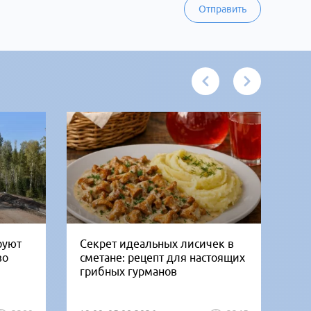
Отправить
руют
Секрет идеальных лисичек в
В 
во
сметане: рецепт для настоящих
го
грибных гурманов
ко