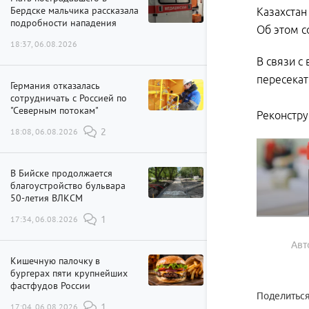
Бердске мальчика рассказала
Казахстан
подробности нападения
Об этом с
18:37, 06.08.2026
В связи с
пересекат
Германия отказалась
сотрудничать с Россией по
"Северным потокам"
Реконстру
18:08, 06.08.2026
2
В Бийске продолжается
благоустройство бульвара
50-летия ВЛКСМ
17:34, 06.08.2026
1
Авт
Кишечную палочку в
бургерах пяти крупнейших
фастфудов России
Поделиться
17:04, 06.08.2026
1