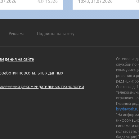
1.07.2026
15326
10:43, 31.07.2026
Реклама
Подписка на газету
ведения на сайте
Сетевое изд
службой по 
коммуникаци
бработки персональных данных
решения о ре
редакции: 65
именения рекомендательных технологий
Спекова, д. 
телекоммуни
ограниченно
Главный ред
br@biwork.ru
"На информа
(информацио
систематиза
пользовател
Федерации)"