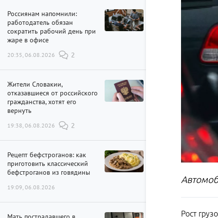
Россиянам напомнили:
работодатель обязан
сократить рабочий день при
жаре в офисе
20:35, 06.08.2026
2
Жители Словакии,
отказавшиеся от российского
гражданства, хотят его
вернуть
19:38, 06.08.2026
2
Рецепт бефстроганов: как
приготовить классический
бефстроганов из говядины
Автомоб
19:09, 06.08.2026
Рост груз
Мать пострадавшего в