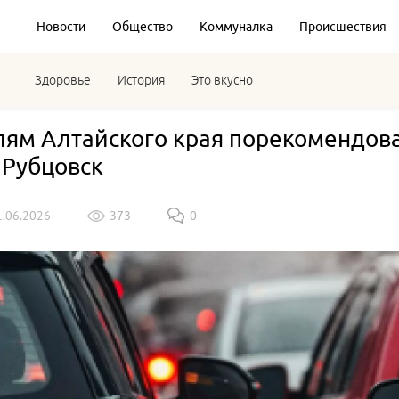
Новости
Общество
Коммуналка
Происшествия
Здоровье
История
Это вкусно
ям Алтайского края порекомендовал
 Рубцовск
1.06.2026
373
0