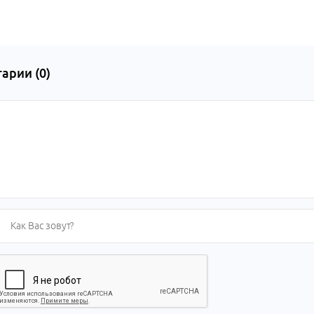
арии (
0
)