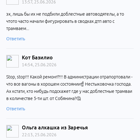
13:57, 25.06.2026
эх, лишь бы их не подбили доблестные автоводятелы, а то
чтото часто начали фигурировать в сводках дтп авто с
трамваем...
Ответить
Кот Базилио
14:54, 25.06.2026
Stop, stop!!! Какой ремонт?!!! В администрации отрапортовали -
что все вагоны в хорошем состоянии☝️ Нестыковочка господа.
Ах кстати, кто нибудь подскажет где у нас доблестные трамваи
в количестве 5-ти шт. от Собянина?🤔
Ответить
Ольга алкашка из Заречья
22:13, 25.06.2026