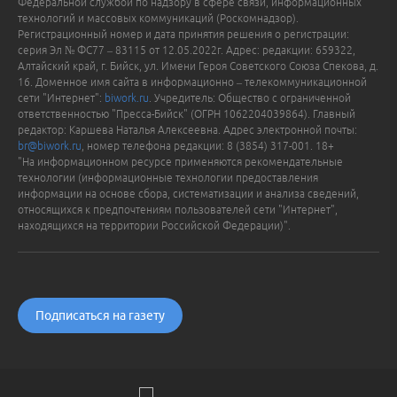
Федеральной службой по надзору в сфере связи, информационных
технологий и массовых коммуникаций (Роскомнадзор).
Регистрационный номер и дата принятия решения о регистрации:
серия Эл № ФС77 – 83115 от 12.05.2022г. Адрес: редакции: 659322,
Алтайский край, г. Бийск, ул. Имени Героя Советского Союза Спекова, д.
16. Доменное имя сайта в информационно – телекоммуникационной
сети "Интернет":
biwork.ru
. Учредитель: Общество с ограниченной
ответственностью "Пресса-Бийск" (ОГРН 1062204039864). Главный
редактор: Каршева Наталья Алексеевна. Адрес электронной почты:
br@biwork.ru
, номер телефона редакции: 8 (3854) 317-001. 18+
"На информационном ресурсе применяются рекомендательные
технологии (информационные технологии предоставления
информации на основе сбора, систематизации и анализа сведений,
относящихся к предпочтениям пользователей сети "Интернет",
находящихся на территории Российской Федерации)".
Подписаться на газету