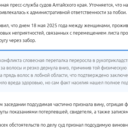
ная пресс-служба судов Алтайского края. Уточняется, что
ивлекалась к административной ответственности за побои.
овил, что днем 18 мая 2025 года между женщинами, прожи
овых неприятностей, связанных с перемещением листа про
ругу через забор.
 конфликта словесная перепалка переросла в рукоприкладс
 за волосы и резко дернула вниз, причинив той физическую
а прядь волос в лобной области, что подтверждено заключ
ило вреда здоровью, но сам факт насилия нашел полное по
м заседании подсудимая частично признала вину, отрицая 
уты показаниями потерпевшей, свидетеля, а также запися
всех обстоятельств по делу суд признал подсудимую винов