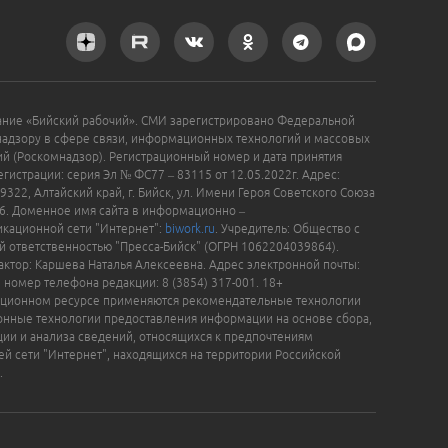
ание «Бийский рабочий». СМИ зарегистрировано Федеральной
надзору в сфере связи, информационных технологий и массовых
й (Роскомнадзор). Регистрационный номер и дата принятия
гистрации: серия Эл № ФС77 – 83115 от 12.05.2022г. Адрес:
9322, Алтайский край, г. Бийск, ул. Имени Героя Советского Союза
16. Доменное имя сайта в информационно –
кационной сети "Интернет":
biwork.ru
. Учредитель: Общество с
й ответственностью "Пресса-Бийск" (ОГРН 1062204039864).
актор: Каршева Наталья Алексеевна. Адрес электронной почты:
, номер телефона редакции: 8 (3854) 317-001. 18+
ционном ресурсе применяются рекомендательные технологии
нные технологии предоставления информации на основе сбора,
ции и анализа сведений, относящихся к предпочтениям
ей сети "Интернет", находящихся на территории Российской
.