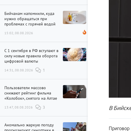
Бийчанам напомнили, куда
нужно обращаться при
проблемах с горячей водой
15:02, 08.08.2026
С 1 сентября в РФ вступают в
силу новые правила оборота
цифровой валюты
14:31, 08.08.2026
1
Пользователи массово
снижают рейтинг фильма
«Колобок», снятого на Алтае
В Бийск
13:47, 08.08.2026
3
Аномально жаркую погоду
Приговор 
прогнозируют синоптики в