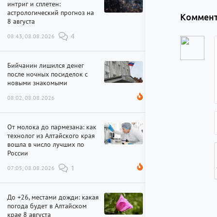
интриг и сплетен:
астрологический прогноз на
Коммент
8 августа
08:43, 08.08.2026
4
Бийчанин лишился денег
после ночных посиделок с
новыми знакомыми
08:02, 08.08.2026
От молока до пармезана: как
технолог из Алтайского края
вошла в число лучших по
России
07:05, 08.08.2026
1
До +26, местами дожди: какая
погода будет в Алтайском
крае 8 августа