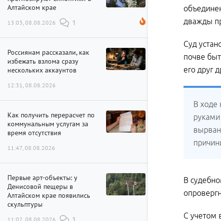
Алтайском крае
объединен
дважды пр
13:03, 08.08.2026
1
Суд устан
Россиянам рассказали, как
почве быт
избежать взлома сразу
его друг д
нескольких аккаунтов
12:31, 08.08.2026
В ходе
Как получить перерасчет по
руками
коммунальным услугам за
вырван
время отсутствия
причин
11:47, 08.08.2026
Первые арт-объекты: у
В судебно
Денисовой пещеры в
опровергн
Алтайском крае появились
скульптуры
С учетом 
11:02, 08.08.2026
1