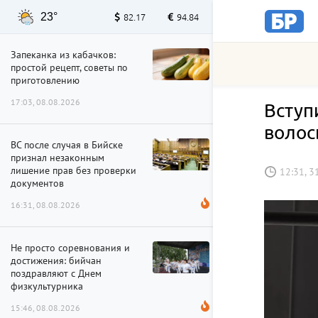
23°
82.17
94.84
Запеканка из кабачков:
простой рецепт, советы по
приготовлению
17:03, 08.08.2026
Вступ
волос
ВС после случая в Бийске
признал незаконным
лишение прав без проверки
12:31, 3
документов
16:31, 08.08.2026
Не просто соревнования и
достижения: бийчан
поздравляют с Днем
физкультурника
15:46, 08.08.2026