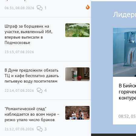
06:31, 08.08.2026
1
Лидер
Штраф за борщевик на
участке, выявленный ИИ,
впервые выписали в
Подмосковье
23:13, 07.08.2026
В Думе предложили обязать
ТЦ и кафе бесплатно давать
питьевую воду посетителям
В Бийск
22:14, 07.08.2026
4
горяче
контур
"Романтический спад"
наблюдается во всем мире –
08:52, 0
резко упало число браков
21:12, 07.08.2026
3