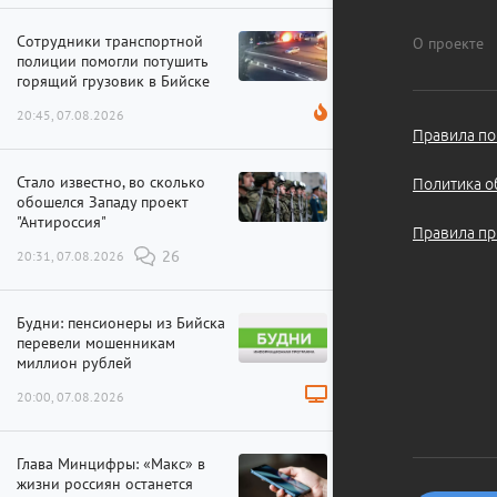
Сотрудники транспортной
О проекте
полиции помогли потушить
горящий грузовик в Бийске
20:45, 07.08.2026
Правила по
Стало известно, во сколько
Политика о
обошелся Западу проект
"Антироссия"
Правила пр
20:31, 07.08.2026
26
Будни: пенсионеры из Бийска
перевели мошенникам
миллион рублей
20:00, 07.08.2026
Глава Минцифры: «Макс» в
жизни россиян останется