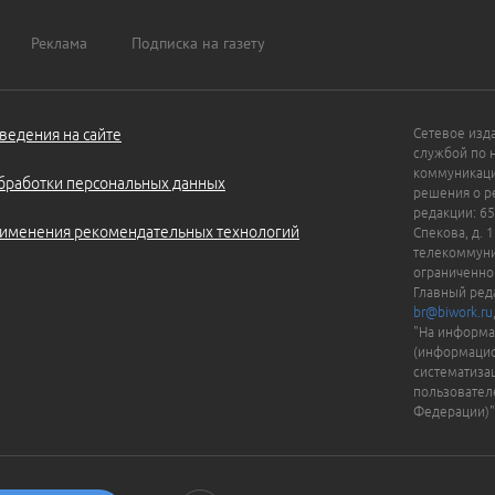
Реклама
Подписка на газету
ведения на сайте
Сетевое изд
службой по 
коммуникаци
бработки персональных данных
решения о ре
редакции: 65
именения рекомендательных технологий
Спекова, д. 
телекоммуни
ограниченно
Главный ред
br@biwork.ru
"На информа
(информацио
систематиза
пользовател
Федерации)"