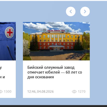
у
Бийский олеумный завод
Ни
отмечает юбилей — 60 лет со
Би
и и
дня основания
го
1300
12:46, 04.08.2026
1270
12: