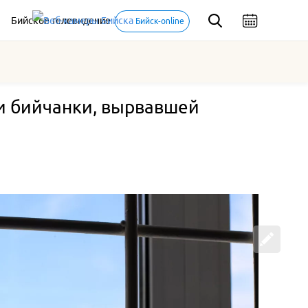
Бийское телевидение
Бийск-online
ии бийчанки, вырвавшей