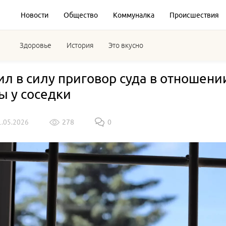
Новости
Общество
Коммуналка
Происшествия
Здоровье
История
Это вкусно
ил в силу приговор суда в отношен
ы у соседки
1.05.2026
278
0