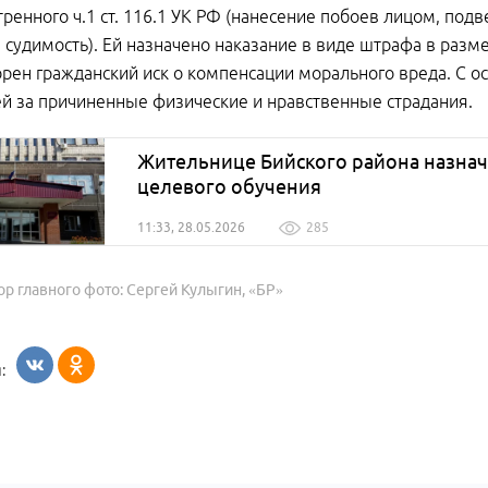
ренного ч.1 ст. 116.1 УК РФ (нанесение побоев лицом, по
удимость). Ей назначено наказание в виде штрафа в размер
рен гражданский иск о компенсации морального вреда. С о
ей за причиненные физические и нравственные страдания.
Жительнице Бийского района назнач
целевого обучения
11:33, 28.05.2026
285
ор главного фото: Сергей Кулыгин, «БР»
: