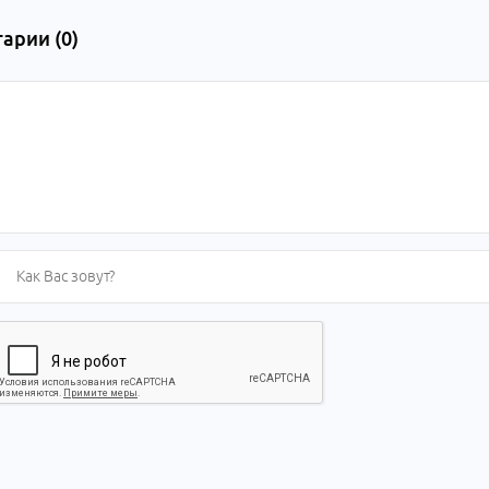
арии (
0
)