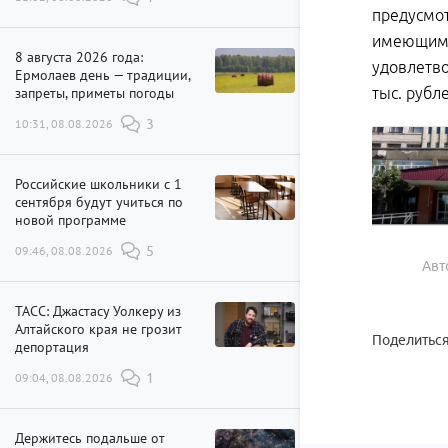
предусмот
имеющим с
8 августа 2026 года:
удовлетво
Ермолаев день — традиции,
запреты, приметы погоды
тыс. рубл
10:31, 08.08.2026
3
Российские школьники с 1
сентября будут учиться по
новой программе
09:46, 08.08.2026
5
Авт
ТАСС: Джастасу Уолкеру из
Алтайского края не грозит
Поделиться
депортация
09:04, 08.08.2026
1
Держитесь подальше от