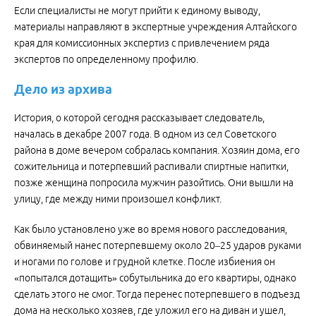
Если специалисты не могут прийти к единому выводу,
материалы направляют в экспертные учреждения Алтайского
края для комиссионных экспертиз с привлечением ряда
экспертов по определенному профилю.
Дело из архива
История, о которой сегодня рассказывает следователь,
началась в декабре 2007 года. В одном из сел Советского
района в доме вечером собралась компания. Хозяин дома, его
сожительница и потерпевший распивали спиртные напитки,
позже женщина попросила мужчин разойтись. Они вышли на
улицу, где между ними произошел конфликт.
Как было установлено уже во время нового расследования,
обвиняемый нанес потерпевшему около 20–25 ударов руками
и ногами по голове и грудной клетке. После избиения он
«попытался дотащить» собутыльника до его квартиры, однако
сделать этого не смог. Тогда перенес потерпевшего в подъезд
дома на несколько хозяев, где уложил его на диван и ушел,