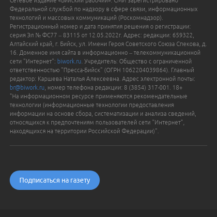
Сетевое издание «Бийский рабочий». СМИ зарегистрировано
Федеральной службой по надзору в сфере связи, информационных
технологий и массовых коммуникаций (Роскомнадзор).
Регистрационный номер и дата принятия решения о регистрации:
серия Эл № ФС77 – 83115 от 12.05.2022г. Адрес: редакции: 659322,
Алтайский край, г. Бийск, ул. Имени Героя Советского Союза Спекова, д.
16. Доменное имя сайта в информационно – телекоммуникационной
сети "Интернет":
biwork.ru
. Учредитель: Общество с ограниченной
ответственностью "Пресса-Бийск" (ОГРН 1062204039864). Главный
редактор: Каршева Наталья Алексеевна. Адрес электронной почты:
br@biwork.ru
, номер телефона редакции: 8 (3854) 317-001. 18+
"На информационном ресурсе применяются рекомендательные
технологии (информационные технологии предоставления
информации на основе сбора, систематизации и анализа сведений,
относящихся к предпочтениям пользователей сети "Интернет",
находящихся на территории Российской Федерации)".
Подписаться на газету