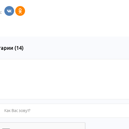
:
арии (
14
)