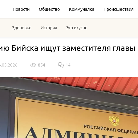
Новости
Общество
Коммуналка
Происшествия
Здоровье
История
Это вкусно
ию Бийска ищут заместителя главы 
4.05.2026
854
14