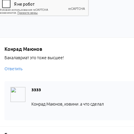
Конрад Маюнов
Бакалавриат это тоже высшее!
Ответить
зззз
Конрад Маюнов, иэвини .а что сделал