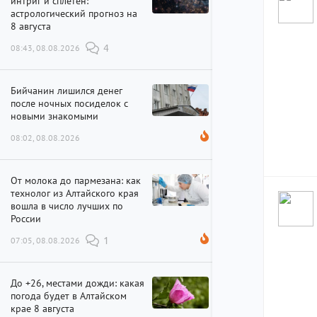
интриг и сплетен:
астрологический прогноз на
8 августа
08:43, 08.08.2026
4
Бийчанин лишился денег
после ночных посиделок с
новыми знакомыми
08:02, 08.08.2026
От молока до пармезана: как
технолог из Алтайского края
вошла в число лучших по
России
07:05, 08.08.2026
1
До +26, местами дожди: какая
погода будет в Алтайском
крае 8 августа