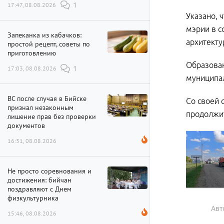
17:47, 08.08.2026
1
Указано, 
мэрии в с
Запеканка из кабачков:
архитекту
простой рецепт, советы по
приготовлению
Образован
17:03, 08.08.2026
1
муниципал
ВС после случая в Бийске
Со своей 
признал незаконным
продолжит
лишение прав без проверки
документов
16:31, 08.08.2026
Не просто соревнования и
достижения: бийчан
поздравляют с Днем
физкультурника
Авт
15:46, 08.08.2026