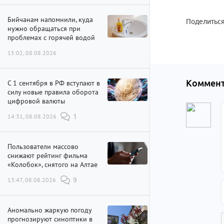
Бийчанам напомнили, куда
Поделиться
нужно обращаться при
проблемах с горячей водой
15:02, 08.08.2026
Коммент
С 1 сентября в РФ вступают в
силу новые правила оборота
цифровой валюты
14:31, 08.08.2026
1
Пользователи массово
снижают рейтинг фильма
«Колобок», снятого на Алтае
13:47, 08.08.2026
9
Аномально жаркую погоду
прогнозируют синоптики в