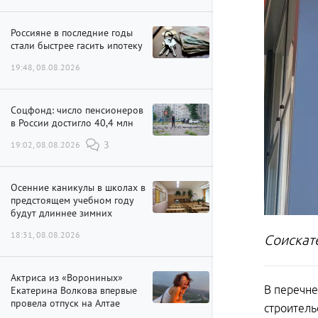
Россияне в последние годы
стали быстрее гасить ипотеку
19:48, 08.08.2026
Соцфонд: число пенсионеров
в России достигло 40,4 млн
19:02, 08.08.2026
3
Осенние каникулы в школах в
предстоящем учебном году
будут длиннее зимних
18:31, 08.08.2026
Соискат
Актриса из «Ворониных»
В перечне
Екатерина Волкова впервые
провела отпуск на Алтае
строитель