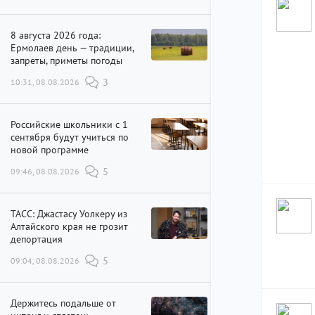
8 августа 2026 года:
Ермолаев день — традиции,
запреты, приметы погоды
10:31, 08.08.2026
3
Российские школьники с 1
сентября будут учиться по
новой программе
09:46, 08.08.2026
5
ТАСС: Джастасу Уолкеру из
Алтайского края не грозит
депортация
09:04, 08.08.2026
5
Держитесь подальше от