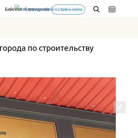
Бийское телевидение
Бийск-online
города по строительству