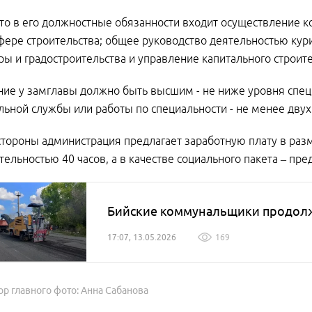
что в его должностные обязанности входит осуществление 
фере строительства; общее руководство деятельностью кур
ры и градостроительства и управление капитального строител
ие у замглавы должно быть высшим - не ниже уровня специ
ьной службы или работы по специальности - не менее двух 
стороны администрация предлагает заработную плату в разм
ельностью 40 часов, а в качестве социального пакета – пр
Бийские коммунальщики продолжа
17:07, 13.05.2026
169
ор главного фото: Анна Сабанова