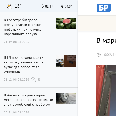
13°
82.17
94.84
В Роспотребнадзоре
предупредили о риске
инфекций при покупке
нарезанного арбуза
В мэр
21:49, 08.08.2026
10:02, 1
В ГД предложили ввести
квоту бюджетных мест в
вузах для победителей
олимпиад
21:12, 08.08.2026
8
В Алтайском крае второй
месяц подряд растут продажи
электромобилей с пробегом
20:31, 08.08.2026