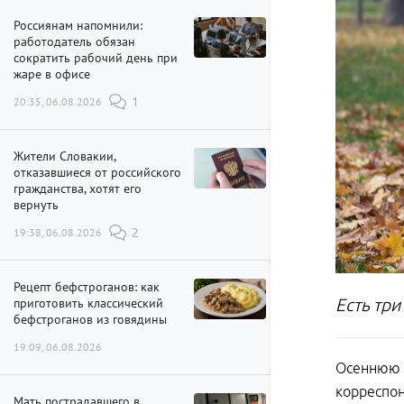
Россиянам напомнили:
работодатель обязан
сократить рабочий день при
жаре в офисе
20:35, 06.08.2026
1
Жители Словакии,
отказавшиеся от российского
гражданства, хотят его
вернуть
19:38, 06.08.2026
2
Рецепт бефстроганов: как
приготовить классический
Есть три
бефстроганов из говядины
19:09, 06.08.2026
Осеннюю а
корреспо
Мать пострадавшего в