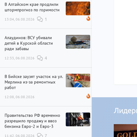
В Алтайском крае продлили
штормпрогноз по горимости
13:04, 06.08.2026
1
Алаудинов: ВСУ убивали
детей в Курской области
ради забавы
12:33, 06.08.2026
4
В Бийске заузят участок на ул.
Мерлина из-за ремонтных
работ
12:08, 06.08.2026
Лидер
Правительство РФ временно
разрешило продажу и ввоз
бензина Евро-2 и Евро-3
11:42, 06.08.2026
7