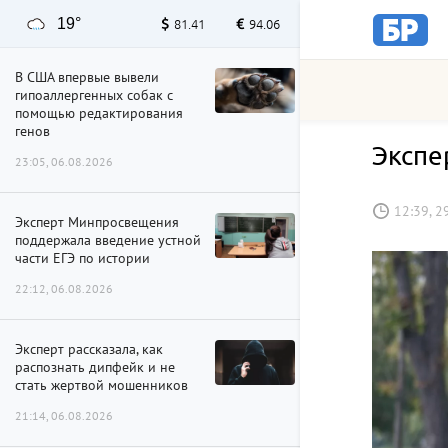
19°
81.41
94.06
В США впервые вывели
гипоаллергенных собак с
помощью редактирования
генов
Экспе
23:05, 06.08.2026
12:39, 2
Эксперт Минпросвещения
поддержала введение устной
части ЕГЭ по истории
22:12, 06.08.2026
Эксперт рассказала, как
распознать дипфейк и не
стать жертвой мошенников
21:14, 06.08.2026