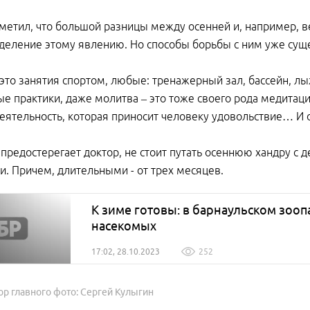
метил, что большой разницы между осенней и, например, ве
деление этому явлению. Но способы борьбы с ним уже сущ
 это занятия спортом, любые: тренажерный зал, бассейн, лыж
ые практики, даже молитва – это тоже своего рода медитаци
деятельность, которая приносит человеку удовольствие… И 
 предостерегает доктор, не стоит путать осеннюю хандру с
и. Причем, длительными - от трех месяцев.
К зиме готовы: в барнаульском зоо
насекомых
17:02, 28.10.2023
252
ор главного фото: Сергей Кулыгин