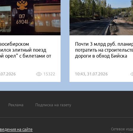
восибирском
Почти 3 млрд руб. плани
вился элитный поезд
потратить на строительст
ой орел" с билетами от
дороги в обход Бийска
1.07.2026
15322
10:43, 31.07.2026
Реклама
Подписка на газету
ведения на сайте
Сетевое изд