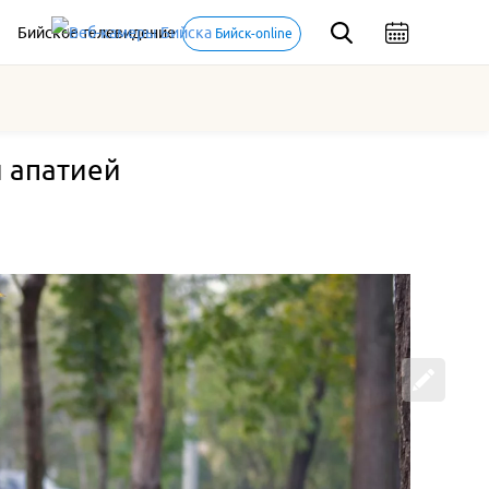
Бийское телевидение
Бийск-online
й апатией