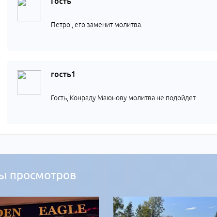
Гость
Петро , его заменит молитва.
гость1
Гость, Конраду Маюнову молитва не подойдет
ы просмотров