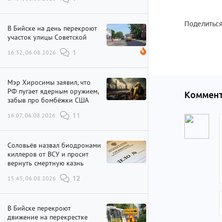
Поделиться
В Бийске на день перекроют
участок улицы Советской
16:32, 06.08.2026
1
Мэр Хиросимы заявил, что
РФ пугает ядерным оружием,
Коммент
забыв про бомбёжки США
16:07, 06.08.2026
11
Соловьёв назвал биодронами
киллеров от ВСУ и просит
вернуть смертную казнь
15:45, 06.08.2026
12
В Бийске перекроют
движение на перекрестке