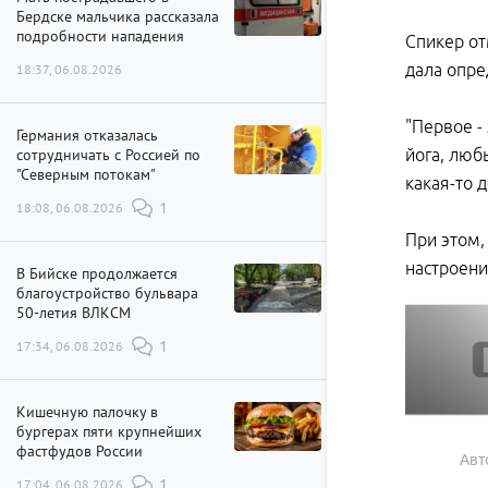
Бердске мальчика рассказала
подробности нападения
Спикер от
дала опре
18:37, 06.08.2026
"Первое -
Германия отказалась
сотрудничать с Россией по
йога, люб
"Северным потокам"
какая-то 
18:08, 06.08.2026
1
При этом,
настроени
В Бийске продолжается
благоустройство бульвара
50-летия ВЛКСМ
17:34, 06.08.2026
1
Кишечную палочку в
бургерах пяти крупнейших
фастфудов России
Авт
17:04, 06.08.2026
1