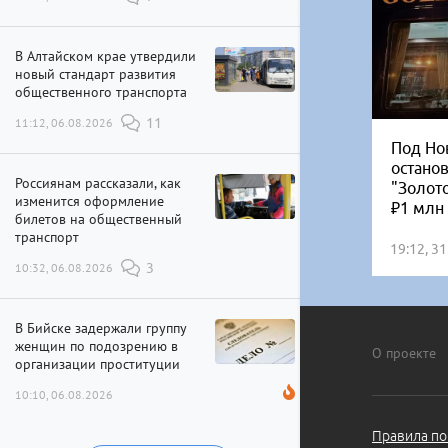
В Алтайском крае утвердили
новый стандарт развития
общественного транспорта
11:12, 06.08.2026
11
Под Но
остано
Россиянам рассказали, как
"Золот
изменится оформление
₽1 млн
билетов на общественный
транспорт
19:12, 3
10:32, 06.08.2026
3
В Бийске задержали группу
женщин по подозрению в
О проекте
организации проституции
10:10, 06.08.2026
Правила по