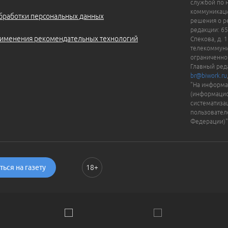
службой по 
коммуникаци
бработки персональных данных
решения о ре
редакции: 65
именения рекомендательных технологий
Спекова, д. 
телекоммуни
ограниченно
Главный ред
br@biwork.ru
"На информа
(информацио
систематиза
пользовател
Федерации)"
ься на газету
18+