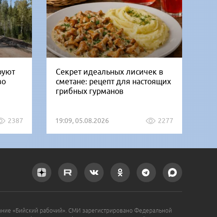
руют
Секрет идеальных лисичек в
В 
во
сметане: рецепт для настоящих
го
грибных гурманов
ко
2387
19:09, 05.08.2026
2277
08:
ание «Бийский рабочий». СМИ зарегистрировано Федеральной