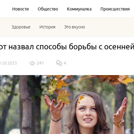
Новости
Общество
Коммуналка
Происшествия
Здоровье
История
Это вкусно
рт назвал способы борьбы с осенне
9.10.2023
241
4