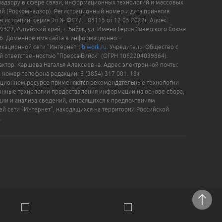
надзору в сфере связи, информационных технологий и массовых
й (Роскомнадзор). Регистрационный номер и дата принятия
гистрации: серия Эл № ФС77 – 83115 от 12.05.2022г. Адрес:
9322, Алтайский край, г. Бийск, ул. Имени Героя Советского Союза
16. Доменное имя сайта в информационно –
кационной сети "Интернет":
biwork.ru
. Учредитель: Общество с
й ответственностью "Пресса-Бийск" (ОГРН 1062204039864).
актор: Каршева Наталья Алексеевна. Адрес электронной почты:
, номер телефона редакции: 8 (3854) 317-001. 18+
ционном ресурсе применяются рекомендательные технологии
нные технологии предоставления информации на основе сбора,
ции и анализа сведений, относящихся к предпочтениям
ей сети "Интернет", находящихся на территории Российской
.