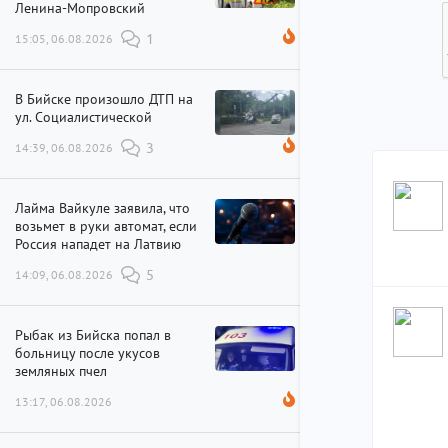
Ленина-Мопровский
15:05, 06.08.2026
1
В Бийске произошло ДТП на
ул. Социалистической
14:39, 06.08.2026
3
Лайма Вайкуле заявила, что
возьмет в руки автомат, если
Россия нападет на Латвию
14:09, 06.08.2026
5
Рыбак из Бийска попал в
больницу после укусов
земляных пчел
13:17, 06.08.2026