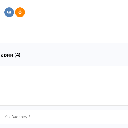
:
арии (
4
)