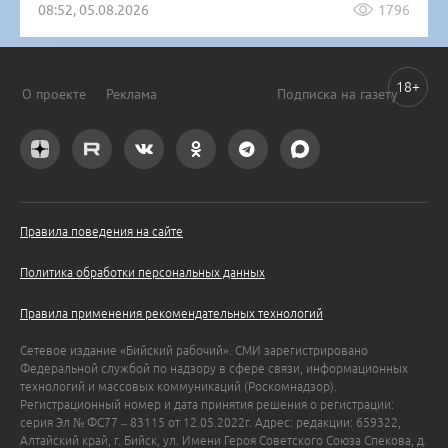
08:52, 05.08.2026
1796
18+
О проекте
Реклама
Подписка на газету
Правила поведения на сайте
Политика обработки персональных данных
Правила применения рекомендательных технологий
Сетевое издание «Бийский рабочий». СМИ зарегистрировано
Федеральной службой по надзору в сфере связи, информационных
технологий и массовых коммуникаций (Роскомнадзор).
Регистрационный номер и дата принятия решения о регистрации:
серия Эл № ФС77 – 83115 от 12.05.2022г. Адрес: редакции: 659322,
Алтайский край, г. Бийск, ул. Имени Героя Советского Союза Спекова, д.