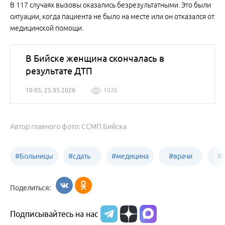
В 117 случаях вызовы оказались безрезультатными. Это были
ситуации, когда пациента не было на месте или он отказался от
медицинской помощи.
В Бийске женщина скончалась в
результате ДТП
10:05, 25.05.2026
1020
Автор главного фото: ССМП Бийска
#
Больницы
#
сдать
#
медицина
#
врачи
#
Бийска
анализы
Бийска
Бийска
Б
Поделиться:
в
Подписывайтесь на нас
Бийске