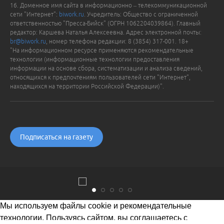
16. Доменное имя сайта в информационно – телекоммуникационной
сети "Интернет":
biwork.ru
. Учредитель: Общество с ограниченной
ответственностью "Пресса-Бийск" (ОГРН 1062204039864). Главный
редактор: Каршева Наталья Алексеевна. Адрес электронной почты:
br@biwork.ru
, номер телефона редакции: 8 (3854) 317-001. 18+
"На информационном ресурсе применяются рекомендательные
технологии (информационные технологии предоставления
информации на основе сбора, систематизации и анализа сведений,
относящихся к предпочтениям пользователей сети "Интернет",
находящихся на территории Российской Федерации)".
Подписаться на газету
Мы используем файлы cookie и рекомендательные
технологии. Пользуясь сайтом, вы соглашаетесь с