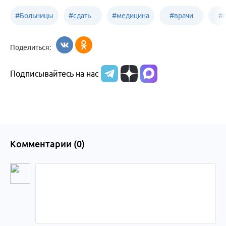
#
Больницы
#
сдать
#
медицина
#
врачи
#
Бийска
анализы
Бийска
Бийска
Б
Поделиться:
в
Подписывайтесь на нас
Бийске
Комментарии (
0
)