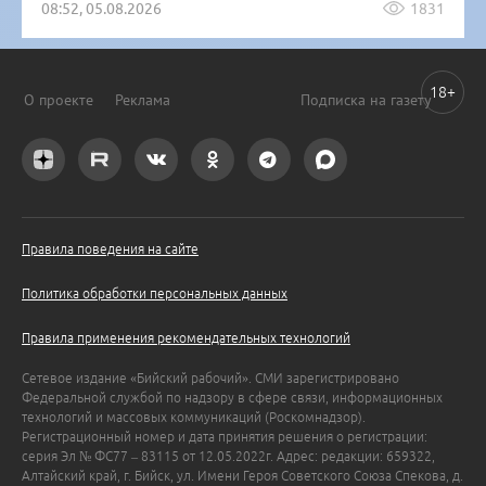
08:52, 05.08.2026
1831
18+
О проекте
Реклама
Подписка на газету
Правила поведения на сайте
Политика обработки персональных данных
Правила применения рекомендательных технологий
Сетевое издание «Бийский рабочий». СМИ зарегистрировано
Федеральной службой по надзору в сфере связи, информационных
технологий и массовых коммуникаций (Роскомнадзор).
Регистрационный номер и дата принятия решения о регистрации:
серия Эл № ФС77 – 83115 от 12.05.2022г. Адрес: редакции: 659322,
Алтайский край, г. Бийск, ул. Имени Героя Советского Союза Спекова, д.