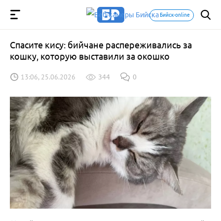
Бийск-online
Спасите кису: бийчане распереживались за
кошку, которую выставили за окошко
13:06, 25.06.2026
344
0