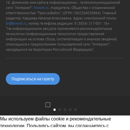
16. Доменное имя сайта в информационно – телекоммуникационной
сети "Интернет":
biwork.ru
. Учредитель: Общество с ограниченной
ответственностью "Пресса-Бийск" (ОГРН 1062204039864). Главный
редактор: Каршева Наталья Алексеевна. Адрес электронной почты:
br@biwork.ru
, номер телефона редакции: 8 (3854) 317-001. 18+
"На информационном ресурсе применяются рекомендательные
технологии (информационные технологии предоставления
информации на основе сбора, систематизации и анализа сведений,
относящихся к предпочтениям пользователей сети "Интернет",
находящихся на территории Российской Федерации)".
Подписаться на газету
Мы используем файлы cookie и рекомендательные
технологии. Пользуясь сайтом, вы соглашаетесь с