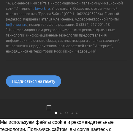
16. Доменное имя сайта в информационно – телекоммуникационной
сети "Интернет":
biwork.ru
. Учредитель: Общество с ограниченной
ответственностью "Пресса-Бийск" (ОГРН 1062204039864). Главный
редактор: Каршева Наталья Алексеевна. Адрес электронной почты:
br@biwork.ru
, номер телефона редакции: 8 (3854) 317-001. 18+
"На информационном ресурсе применяются рекомендательные
технологии (информационные технологии предоставления
информации на основе сбора, систематизации и анализа сведений,
относящихся к предпочтениям пользователей сети "Интернет",
находящихся на территории Российской Федерации)".
Подписаться на газету
Мы используем файлы cookie и рекомендательные
технологии. Пользуясь сайтом, вы соглашаетесь с