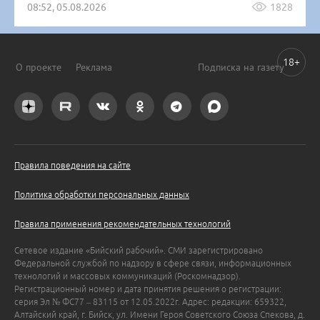
08:52, 05.08.2026
1828
18+
О проекте
Реклама
Подписка на газету
Правила поведения на сайте
Политика обработки персональных данных
Правила применения рекомендательных технологий
Сетевое издание «Бийский рабочий». СМИ зарегистрировано
Федеральной службой по надзору в сфере связи, информационных
технологий и массовых коммуникаций (Роскомнадзор).
Регистрационный номер и дата принятия решения о регистрации:
серия Эл № ФС77 – 83115 от 12.05.2022г. Адрес: редакции: 659322,
Алтайский край, г. Бийск, ул. Имени Героя Советского Союза Спекова, д.