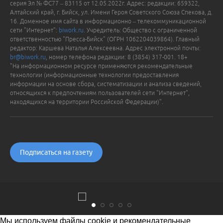
серия Эл № ФС77 – 83115 от 12.05.2022г. Адрес: редакции: 659322,
Алтайский край, г. Бийск, ул. Имени Героя Советского Союза Спекова, д.
16. Доменное имя сайта в информационно – телекоммуникационной
сети "Интернет":
biwork.ru
. Учредитель: Общество с ограниченной
ответственностью "Пресса-Бийск" (ОГРН 1062204039864). Главный
редактор: Каршева Наталья Алексеевна. Адрес электронной почты:
br@biwork.ru
, номер телефона редакции: 8 (3854) 317-001. 18+
"На информационном ресурсе применяются рекомендательные
технологии (информационные технологии предоставления
информации на основе сбора, систематизации и анализа сведений,
относящихся к предпочтениям пользователей сети "Интернет",
находящихся на территории Российской Федерации)".
Подписаться на газету
Мы используем файлы cookie и рекомендательные