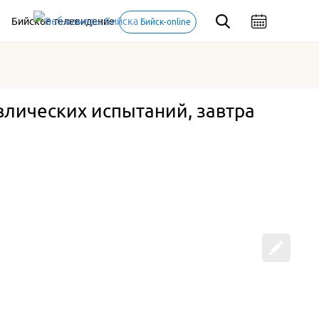
Бийское телевидение
Бийск-online
авлических испытаний, завтра