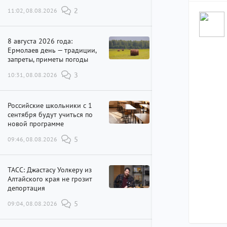
11:02, 08.08.2026
2
8 августа 2026 года:
Ермолаев день — традиции,
запреты, приметы погоды
10:31, 08.08.2026
3
Российские школьники с 1
сентября будут учиться по
новой программе
09:46, 08.08.2026
5
ТАСС: Джастасу Уолкеру из
Алтайского края не грозит
депортация
09:04, 08.08.2026
5