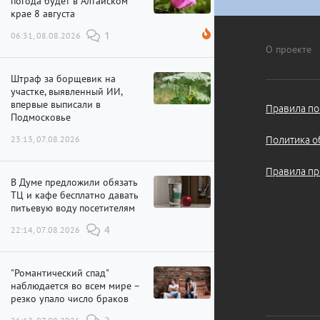
погода будет в Алтайском
крае 8 августа
06:31, 08.08.2026
1
О проекте
Штраф за борщевик на
участке, выявленный ИИ,
впервые выписали в
Правила по
Подмосковье
23:13, 07.08.2026
Политика о
Правила пр
В Думе предложили обязать
ТЦ и кафе бесплатно давать
питьевую воду посетителям
22:14, 07.08.2026
4
"Романтический спад"
наблюдается во всем мире –
резко упало число браков