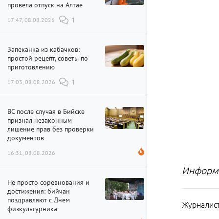
провела отпуск на Алтае
17:47, 08.08.2026
1
Запеканка из кабачков:
простой рецепт, советы по
приготовлению
17:03, 08.08.2026
1
ВС после случая в Бийске
признал незаконным
лишение прав без проверки
документов
16:31, 08.08.2026
Информа
Не просто соревнования и
достижения: бийчан
поздравляют с Днем
Журналист
физкультурника