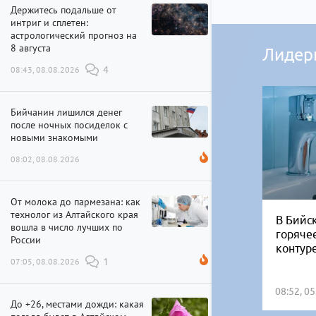
Держитесь подальше от
интриг и сплетен:
астрологический прогноз на
8 августа
Лидер
08:43, 08.08.2026
4
Бийчанин лишился денег
после ночных посиделок с
новыми знакомыми
08:02, 08.08.2026
От молока до пармезана: как
технолог из Алтайского края
В Бийск
вошла в число лучших по
горяче
России
контур
07:05, 08.08.2026
1
08:52, 0
До +26, местами дожди: какая