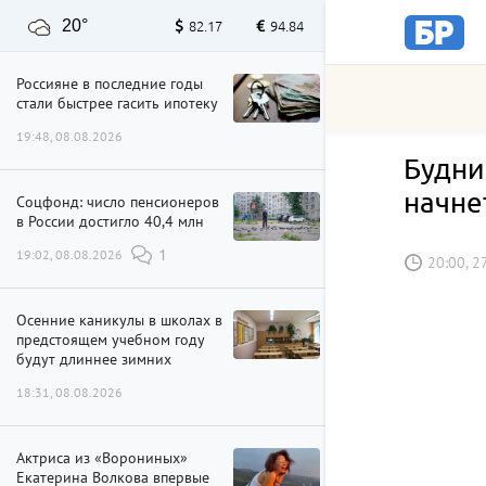
20°
82.17
94.84
Россияне в последние годы
стали быстрее гасить ипотеку
19:48, 08.08.2026
Будни
начне
Соцфонд: число пенсионеров
в России достигло 40,4 млн
19:02, 08.08.2026
1
20:00, 2
Осенние каникулы в школах в
предстоящем учебном году
будут длиннее зимних
18:31, 08.08.2026
Актриса из «Ворониных»
Екатерина Волкова впервые