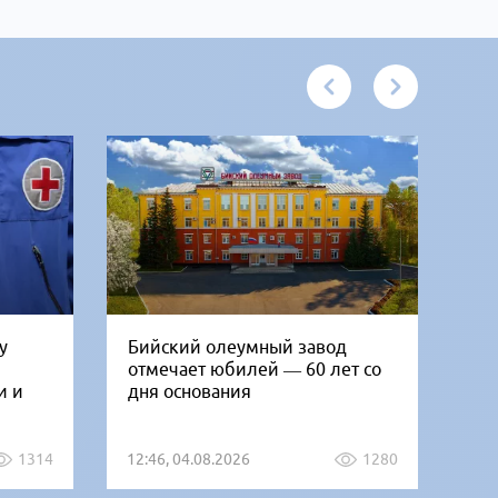
у
Бийский олеумный завод
Ни
отмечает юбилей — 60 лет со
Би
и и
дня основания
го
1314
12:46, 04.08.2026
1280
12: