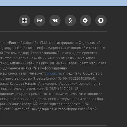
ание «Бийский рабочий». СМИ зарегистрировано Федеральной
надзору в сфере связи, информационных технологий и массовых
й (Роскомнадзор). Регистрационный номер и дата принятия
гистрации: серия Эл № ФС77 – 83115 от 12.05.2022г. Адрес:
9322, Алтайский край, г. Бийск, ул. Имени Героя Советского Союза
16. Доменное имя сайта в информационно –
кационной сети "Интернет":
biwork.ru
. Учредитель: Общество с
й ответственностью "Пресса-Бийск" (ОГРН 1062204039864).
актор: Каршева Наталья Алексеевна. Адрес электронной почты:
, номер телефона редакции: 8 (3854) 317-001. 18+
ционном ресурсе применяются рекомендательные технологии
нные технологии предоставления информации на основе сбора,
ции и анализа сведений, относящихся к предпочтениям
ей сети "Интернет", находящихся на территории Российской
.