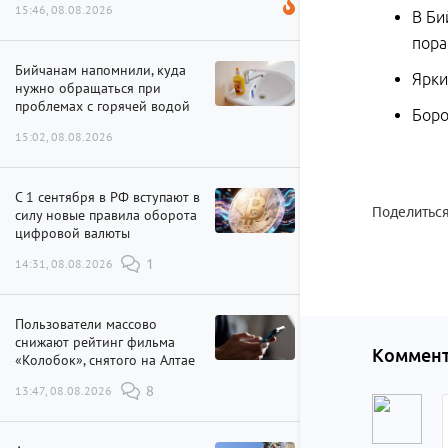
15:46, 08.08.2026
В Би
пора
Бийчанам напомнили, куда
Ярки
нужно обращаться при
проблемах с горячей водой
Боро
15:02, 08.08.2026
С 1 сентября в РФ вступают в
Поделиться
силу новые правила оборота
цифровой валюты
14:31, 08.08.2026
1
Пользователи массово
снижают рейтинг фильма
Коммент
«Колобок», снятого на Алтае
13:47, 08.08.2026
8