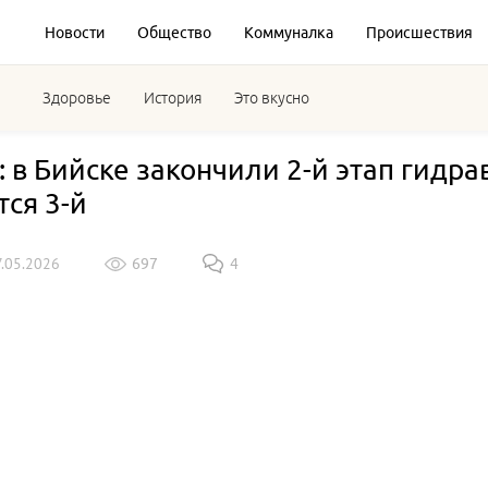
Новости
Общество
Коммуналка
Происшествия
Здоровье
История
Это вкусно
: в Бийске закончили 2-й этап гидр
тся 3-й
7.05.2026
697
4