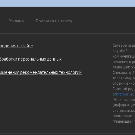
Реклама
Подписка на газету
ведения на сайте
Сетевое изд
службой по 
коммуникаци
бработки персональных данных
решения о ре
редакции: 65
именения рекомендательных технологий
Спекова, д. 
телекоммуни
ограниченно
Главный ред
br@biwork.ru
"На информа
(информацио
систематиза
пользовател
Федерации)"