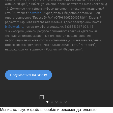
Алтайский край, г. Бийск, ул. Имени Героя Советского Союза Спекова, д.
16. Доменное имя сайта в информационно – телекоммуникационной
сети "Интернет":
biwork.ru
. Учредитель: Общество с ограниченной
ответственностью "Пресса-Бийск" (ОГРН 1062204039864). Главный
редактор: Каршева Наталья Алексеевна. Адрес электронной почты:
br@biwork.ru
, номер телефона редакции: 8 (3854) 317-001. 18+
"На информационном ресурсе применяются рекомендательные
технологии (информационные технологии предоставления
информации на основе сбора, систематизации и анализа сведений,
относящихся к предпочтениям пользователей сети "Интернет",
находящихся на территории Российской Федерации)".
Подписаться на газету
Мы используем файлы cookie и рекомендательные