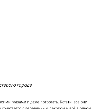
старого города
оими глазами и даже потрогать. Кстати, все они
во сочетается с деревянным декором и всё в одном