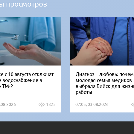
ы просмотров
е с 10 августа отключат
Диагноз – любовь: почем
е водоснабжение в
молодая семья медиков
е ТМ-2
выбрала Бийск для жизн
работы
5.08.2026
1825
07:05, 03.08.2026