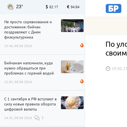
23°
82.17
94.84
Не просто соревнования и
достижения: бийчан
поздравляют с Днем
физкультурника
По ул
15:46, 08.08.2026
своим
Бийчанам напомнили, куда
нужно обращаться при
19:30, 2
проблемах с горячей водой
15:02, 08.08.2026
С 1 сентября в РФ вступают в
силу новые правила оборота
цифровой валюты
14:31, 08.08.2026
1