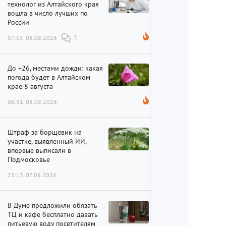
технолог из Алтайского края
вошла в число лучших по
России
07:05, 08.08.2026
1
До +26, местами дожди: какая
погода будет в Алтайском
крае 8 августа
06:31, 08.08.2026
Штраф за борщевик на
участке, выявленный ИИ,
впервые выписали в
Подмосковье
23:13, 07.08.2026
В Думе предложили обязать
ТЦ и кафе бесплатно давать
питьевую воду посетителям