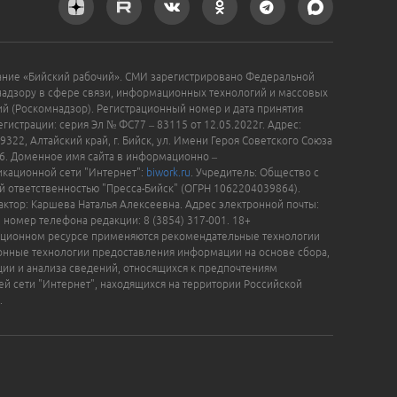
ание «Бийский рабочий». СМИ зарегистрировано Федеральной
надзору в сфере связи, информационных технологий и массовых
й (Роскомнадзор). Регистрационный номер и дата принятия
гистрации: серия Эл № ФС77 – 83115 от 12.05.2022г. Адрес:
9322, Алтайский край, г. Бийск, ул. Имени Героя Советского Союза
16. Доменное имя сайта в информационно –
кационной сети "Интернет":
biwork.ru
. Учредитель: Общество с
й ответственностью "Пресса-Бийск" (ОГРН 1062204039864).
актор: Каршева Наталья Алексеевна. Адрес электронной почты:
, номер телефона редакции: 8 (3854) 317-001. 18+
ционном ресурсе применяются рекомендательные технологии
нные технологии предоставления информации на основе сбора,
ции и анализа сведений, относящихся к предпочтениям
ей сети "Интернет", находящихся на территории Российской
.