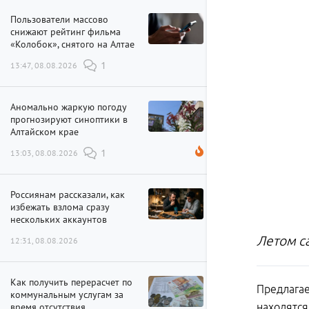
Пользователи массово
снижают рейтинг фильма
«Колобок», снятого на Алтае
13:47, 08.08.2026
1
Аномально жаркую погоду
прогнозируют синоптики в
Алтайском крае
13:03, 08.08.2026
1
Россиянам рассказали, как
избежать взлома сразу
нескольких аккаунтов
Летом с
12:31, 08.08.2026
Как получить перерасчет по
Предлагае
коммунальным услугам за
время отсутствия
находятся