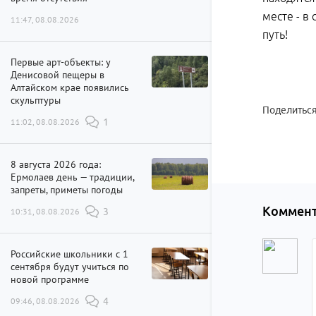
месте - в
11:47, 08.08.2026
путь!
Первые арт-объекты: у
Денисовой пещеры в
Алтайском крае появились
скульптуры
Поделиться
11:02, 08.08.2026
1
8 августа 2026 года:
Ермолаев день — традиции,
запреты, приметы погоды
Коммент
10:31, 08.08.2026
3
Российские школьники с 1
сентября будут учиться по
новой программе
09:46, 08.08.2026
4