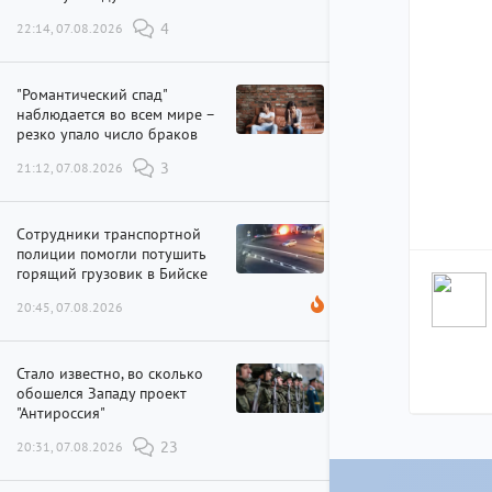
22:14, 07.08.2026
4
"Романтический спад"
наблюдается во всем мире –
резко упало число браков
21:12, 07.08.2026
3
Сотрудники транспортной
полиции помогли потушить
горящий грузовик в Бийске
20:45, 07.08.2026
Стало известно, во сколько
обошелся Западу проект
"Антироссия"
20:31, 07.08.2026
23