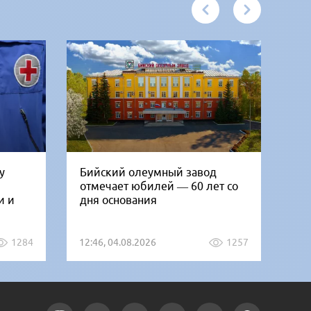
у
Бийский олеумный завод
Ни
отмечает юбилей — 60 лет со
Би
и и
дня основания
го
1284
12:46, 04.08.2026
1257
12: