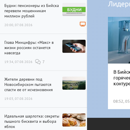
Лидер
Будни: пенсионеры из Бийска
перевели мошенникам
миллион рублей
20:00, 07.08.2026
Глава Минцифры: «Макс» в
жизни россиян останется
навсегда
19:34, 07.08.2026
7
В Бийск
горяче
Жители деревни под
контур
Новосибирском пытаются
спасти ее от исчезновения
19:03, 07.08.2026
08:52, 0
Идеальная шарлотка: секреты
пышного бисквита и выбора
яблок