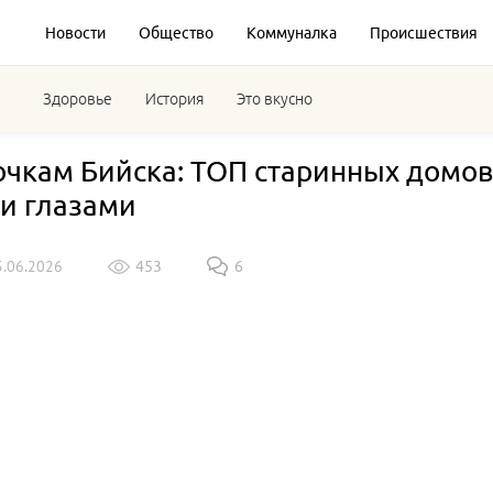
Новости
Общество
Коммуналка
Происшествия
Здоровье
История
Это вкусно
очкам Бийска: ТОП старинных домов
и глазами
5.06.2026
453
6