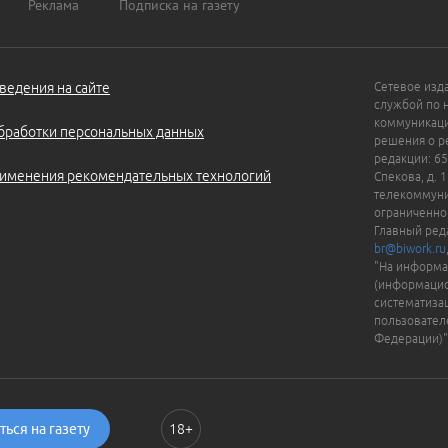
Реклама
Подписка на газету
ведения на сайте
Сетевое изд
службой по 
коммуникаци
бработки персональных данных
решения о ре
редакции: 65
именения рекомендательных технологий
Спекова, д. 
телекоммуни
ограниченно
Главный ред
br@biwork.ru
"На информа
(информацио
систематиза
пользовател
Федерации)"
ься на газету
18+