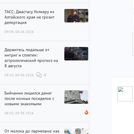
ТАСС: Джастасу Уолкеру из
Алтайского края не грозит
депортация
09:04, 08.08.2026
Держитесь подальше от
интриг и сплетен:
астрологический прогноз на
8 августа
08:43, 08.08.2026
4
Бийчанин лишился денег
после ночных посиделок с
новыми знакомыми
08:02, 08.08.2026
От молока до пармезана: как