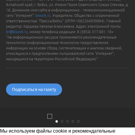
Алтайский край, г. Бийск, ул. Имени Героя Советского Союза Спекова, д.
16. Доменное имя сайта в информационно – телекоммуникационной
сети "Интернет":
biwork.ru
. Учредитель: Общество с ограниченной
ответственностью "Пресса-Бийск" (ОГРН 1062204039864). Главный
редактор: Каршева Наталья Алексеевна. Адрес электронной почты:
br@biwork.ru
, номер телефона редакции: 8 (3854) 317-001. 18+
"На информационном ресурсе применяются рекомендательные
технологии (информационные технологии предоставления
информации на основе сбора, систематизации и анализа сведений,
относящихся к предпочтениям пользователей сети "Интернет",
находящихся на территории Российской Федерации)".
Подписаться на газету
Мы используем файлы cookie и рекомендательные