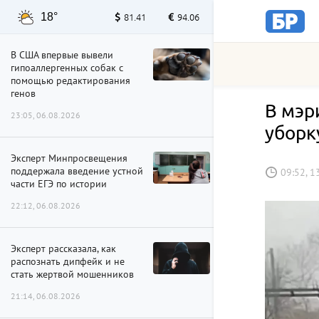
18°
81.41
94.06
В США впервые вывели
гипоаллергенных собак с
помощью редактирования
генов
В мэр
23:05, 06.08.2026
уборк
Эксперт Минпросвещения
поддержала введение устной
09:52, 1
части ЕГЭ по истории
22:12, 06.08.2026
Эксперт рассказала, как
распознать дипфейк и не
стать жертвой мошенников
21:14, 06.08.2026