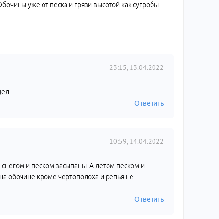
 Обочины уже от песка и грязи высотой как сугробы
23:15, 13.04.2022
дел.
Ответить
10:59, 14.04.2022
ой снегом и песком засыпаны. А летом песком и
о на обочине кроме чертополоха и репья не
Ответить