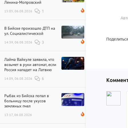
Ленина-Мопровский
15:05, 06.08.2026
1
Авт
В Бийске произошло ДТП на
ул. Социалистической
Поделиться
14:39, 06.08.2026
3
Лайма Вайкуле заявила, что
возьмет в руки автомат, если
Россия нападет на Латвию
14:09, 06.08.2026
6
Коммент
Рыбак из Бийска попал в
больницу после укусов
земляных пчел
13:17, 06.08.2026