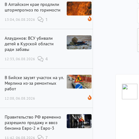
В Алтайском крае продлили
штормпрогноз по горимости
13:04, 06.08.2026
1
Алаудинов: ВСУ убивали
детей в Курской области
ради забавы
12:33, 06.08.2026
4
В Бийске заузят участок на ул.
Мерлина из-за ремонтных
работ
12:08, 06.08.2026
Правительство РФ временно
разрешило продажу и ввоз
бензина Евро-2 и Евро-3
11:42, 06.08.2026
7