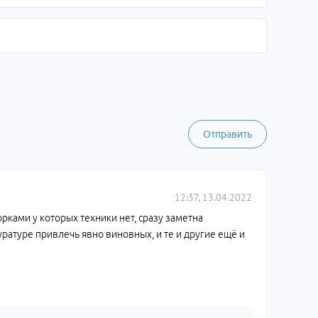
Отправить
12:37, 13.04.2022
орками у которых техники нет, сразу заметна
уратуре привлечь явно виновных, и те и другие ещё и