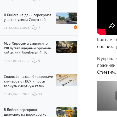
В Бийске на день перекроют
участок улицы Советской
16:32, 06.08.2026
1
Как нам с
Мэр Хиросимы заявил, что
организац
РФ пугает ядерным оружием,
забыв про бомбёжки США
В управле
16:07, 06.08.2026
9
пояснили,
Отметим, 
Соловьёв назвал биодронами
киллеров от ВСУ и просит
вернуть смертную казнь
15:45, 06.08.2026
11
В Бийске перекроют
движение на перекрестке