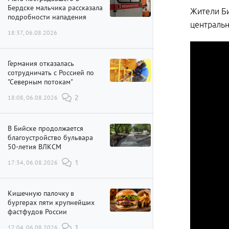
Бердске мальчика рассказала
Жители Би
подробности нападения
центральн
18:37, 06.08.2026
Германия отказалась
сотрудничать с Россией по
"Северным потокам"
18:08, 06.08.2026
2
В Бийске продолжается
благоустройство бульвара
50-летия ВЛКСМ
17:34, 06.08.2026
1
Кишечную палочку в
бургерах пяти крупнейших
фастфудов России
17:04, 06.08.2026
1