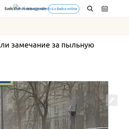
Бийское телевидение
Бийск-online
ли замечание за пыльную