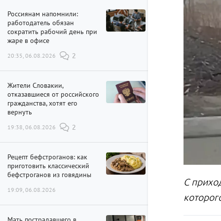
Россиянам напомнили:
работодатель обязан
сократить рабочий день при
жаре в офисе
20:35, 06.08.2026
2
Жители Словакии,
отказавшиеся от российского
гражданства, хотят его
вернуть
19:38, 06.08.2026
2
Рецепт бефстроганов: как
приготовить классический
бефстроганов из говядины
С приход
19:09, 06.08.2026
которог
Мать пострадавшего в