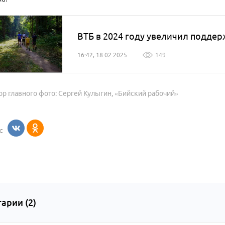
ВТБ в 2024 году увеличил поддерж
16:42, 18.02.2025
149
ор главного фото: Сергей Кулыгин, «Бийский рабочий»
:
арии (
2
)