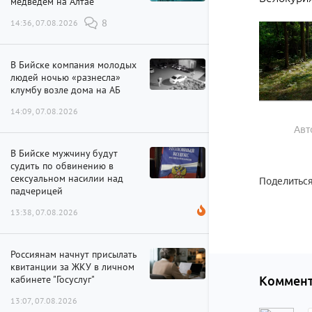
медведем на Алтае
14:36, 07.08.2026
8
В Бийске компания молодых
людей ночью «разнесла»
клумбу возле дома на АБ
14:09, 07.08.2026
Авт
В Бийске мужчину будут
судить по обвинению в
сексуальном насилии над
Поделиться
падчерицей
13:38, 07.08.2026
Россиянам начнут присылать
квитанции за ЖКУ в личном
кабинете "Госуслуг"
Коммент
13:07, 07.08.2026