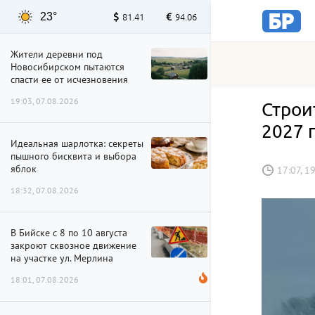
23°
81.41
94.06
Жители деревни под
Новосибирском пытаются
спасти ее от исчезновения
19:03, 07.08.2026
Строи
2027 
Идеальная шарлотка: секреты
пышного бисквита и выбора
яблок
17:07, 1
18:32, 07.08.2026
В Бийске с 8 по 10 августа
закроют сквозное движение
на участке ул. Мерлина
18:01, 07.08.2026