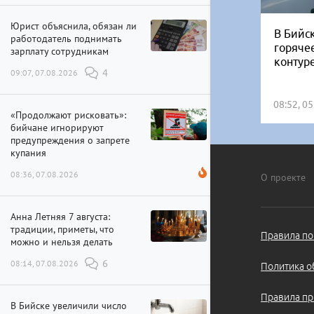
Юрист объяснила, обязан ли
В Бийск
работодатель поднимать
горяче
зарплату сотрудникам
контур
09:07, 07.08.2026
4
08:52, 0
«Продолжают рисковать»:
бийчане игнорируют
предупреждения о запрете
купания
08:36, 07.08.2026
О проекте
Анна Летняя 7 августа:
традиции, приметы, что
Правила по
можно и нельзя делать
08:14, 07.08.2026
6
Политика о
Правила пр
В Бийске увеличили число