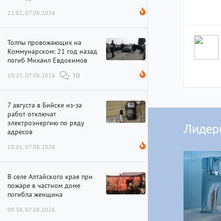
11:02, 07.08.2026
Толпы провожающих на
Коммунарском: 21 год назад
погиб Михаил Евдокимов
10:25, 07.08.2026
10
7 августа в Бийске из-за
работ отключат
электроэнергию по ряду
Лидер
адресов
10:01, 07.08.2026
В селе Алтайского края при
пожаре в частном доме
погибла женщина
09:38, 07.08.2026