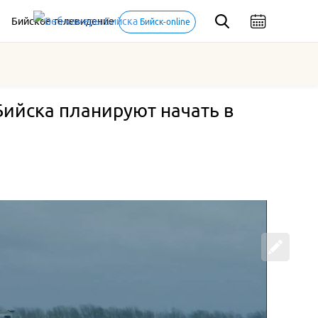
Бийское телевидение
Бийск-online
Бийска планируют начать в