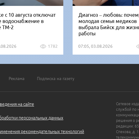
е с 10 августа отключат
Диагноз – любовь: почем
е водоснабжение в
молодая семья медиков
е ТМ-2
выбрала Бийск для жизн
работы
5.08.2026
1782
07:05, 03.08.2026
Реклама
Подписка на газету
ведения на сайте
Сетевое изд
службой по 
коммуникаци
бработки персональных данных
решения о ре
редакции: 65
именения рекомендательных технологий
Спекова, д. 
телекоммуни