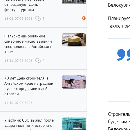
отпразднуют День
Белокурих
физкультурника
Планирует
16:02, 07.08.2026
1
также пом
Фальсифицированное
сливочное масло выявили
специалисты в Алтайском
крае
15:31, 07.08.2026
2
70 лет Дню строителя: в
Алтайском крае наградили
лучших представителей
отрасли
14:50, 07.08.2026
Строитель
Участник СВО выжил после
будет име
удара молнии и встречи с
Белокурих