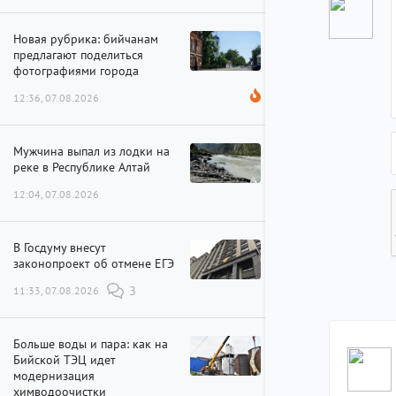
Новая рубрика: бийчанам
предлагают поделиться
фотографиями города
12:36, 07.08.2026
Мужчина выпал из лодки на
реке в Республике Алтай
12:04, 07.08.2026
В Госдуму внесут
законопроект об отмене ЕГЭ
11:33, 07.08.2026
3
Больше воды и пара: как на
Бийской ТЭЦ идет
модернизация
химводоочистки