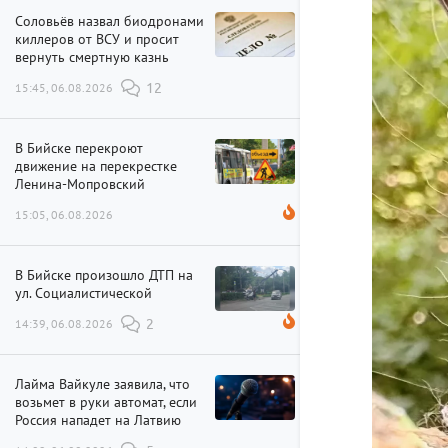
Соловьёв назвал биодронами
киллеров от ВСУ и просит
вернуть смертную казнь
15:45, 06.08.2026
12
В Бийске перекроют
движение на перекрестке
Ленина-Мопровский
15:05, 06.08.2026
В Бийске произошло ДТП на
ул. Социалистической
14:39, 06.08.2026
2
Лайма Вайкуле заявила, что
возьмет в руки автомат, если
Россия нападет на Латвию