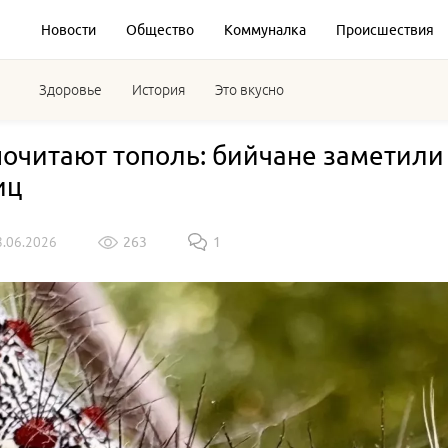
Новости
Общество
Коммуналка
Происшествия
Здоровье
История
Это вкусно
очитают тополь: бийчане заметили
иц
8.06.2026
263
1