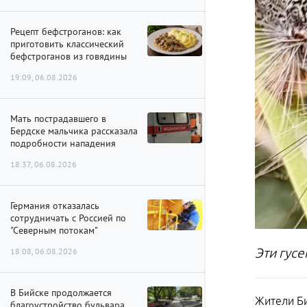
Рецепт бефстроганов: как
приготовить классический
бефстроганов из говядины
19:09, 06.08.2026
Мать пострадавшего в
Бердске мальчика рассказала
подробности нападения
18:37, 06.08.2026
Германия отказалась
сотрудничать с Россией по
"Северным потокам"
Эти гус
18:08, 06.08.2026
В Бийске продолжается
Жители Би
благоустройство бульвара