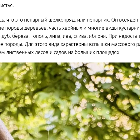
истья.
ь, что это непарный шелкопряд, или непарник. Он всеяден
е породы деревьев, часть хвойных и многие виды кустарн
дуб, береза, тополь, липа, ива, слива, яблоня. При недоста
е породы. Для этого вида характерны вспышки массового
м лиственных лесов и садов на больших площадях.