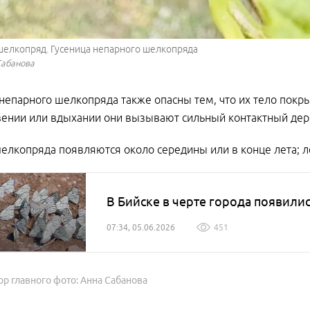
елкопряд. Гусеница непарного шелкопряда
Сабанова
непарного шелкопряда также опасны тем, что их тело пок
ении или вдыхании они вызывают сильный контактный дерм
елкопряда появляются около середины или в конце лета; л
В Бийске в черте города появили
07:34, 05.06.2026
451
ор главного фото: Анна Сабанова