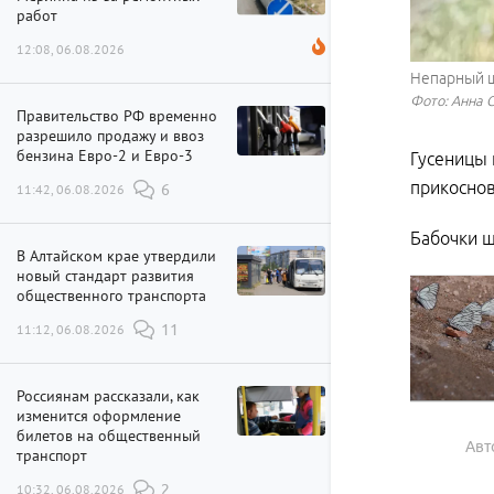
работ
12:08, 06.08.2026
Непарный ш
Фото: Анна 
Правительство РФ временно
разрешило продажу и ввоз
бензина Евро-2 и Евро-3
Гусеницы 
прикоснов
11:42, 06.08.2026
6
Бабочки ш
В Алтайском крае утвердили
новый стандарт развития
общественного транспорта
11:12, 06.08.2026
11
Россиянам рассказали, как
изменится оформление
билетов на общественный
Авт
транспорт
10:32, 06.08.2026
2