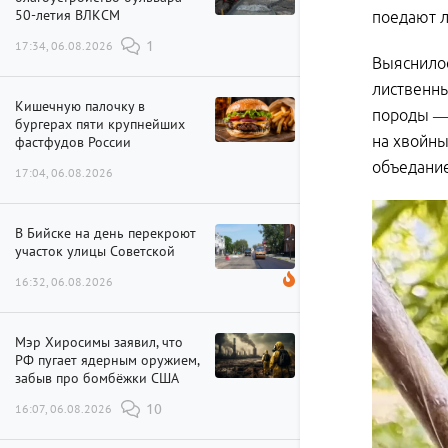
50-летия ВЛКСМ
поедают л
17:34, 06.08.2026
1
Выяснилос
лиственны
Кишечную палочку в
породы — 
бургерах пяти крупнейших
на хвойны
фастфудов России
объедание
17:04, 06.08.2026
В Бийске на день перекроют
участок улицы Советской
16:32, 06.08.2026
Мэр Хиросимы заявил, что
РФ пугает ядерным оружием,
забыв про бомбёжки США
16:07, 06.08.2026
10