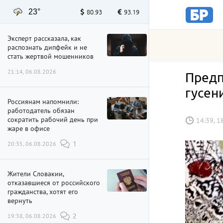
23°
80.93
93.19
Эксперт рассказала, как
распознать дипфейк и не
стать жертвой мошенников
21:14, 06.08.2026
Предп
гусен
Россиянам напомнили:
работодатель обязан
сократить рабочий день при
14:39, 1
жаре в офисе
20:35, 06.08.2026
1
Жители Словакии,
отказавшиеся от российского
гражданства, хотят его
вернуть
19:38, 06.08.2026
2