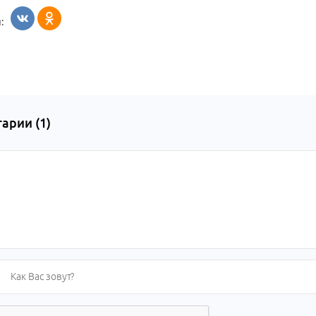
:
арии (
1
)