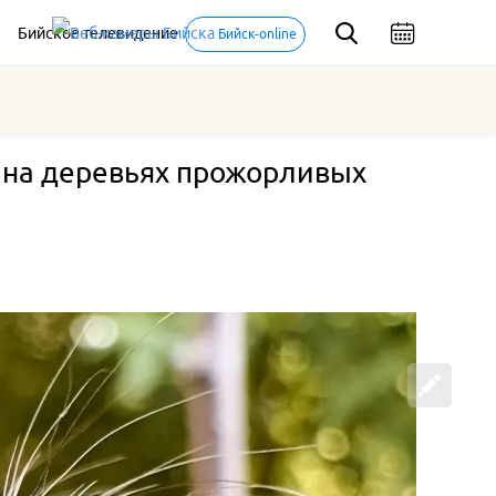
Бийское телевидение
Бийск-online
 на деревьях прожорливых