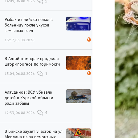
14:09, 06.08.2026
5
Рыбак из Бийска попал в
больницу после укусов
земляных пчел
13:17, 06.08.2026
В Алтайском крае продлили
штормпрогноз по горимости
13:04, 06.08.2026
1
Алаудинов: ВСУ убивали
детей в Курской области
ради забавы
12:33, 06.08.2026
4
В Бийске заузят участок на ул.
Мерлина из-за ремонтных