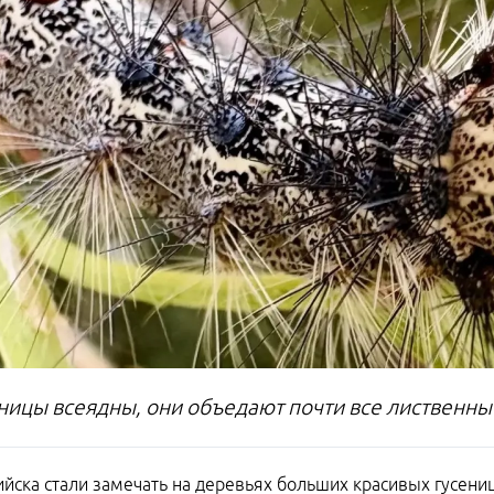
еницы всеядны, они объедают почти все лиственн
йска стали замечать на деревьях больших красивых гусениц