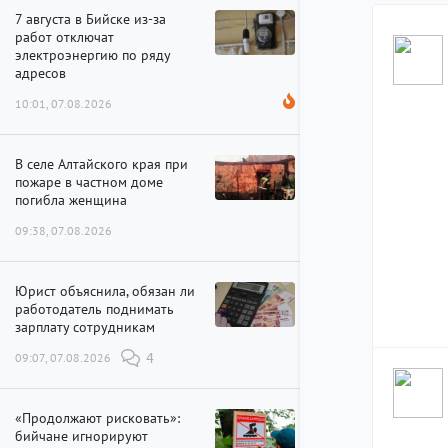
7 августа в Бийске из-за
работ отключат
электроэнергию по ряду
адресов
10:01, 07.08.2026
В селе Алтайского края при
пожаре в частном доме
погибла женщина
09:38, 07.08.2026
Юрист объяснила, обязан ли
работодатель поднимать
зарплату сотрудникам
09:07, 07.08.2026
4
«Продолжают рисковать»:
бийчане игнорируют