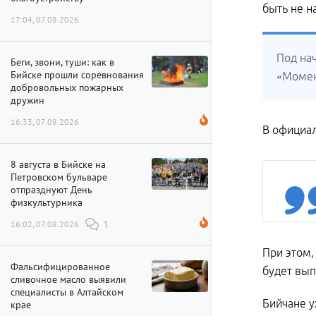
быть не н
17:04, 07.08.2026
Под нач
Беги, звони, туши: как в
Бийске прошли соревнования
«Момент
добровольных пожарных
дружин
16:33, 07.08.2026
В официал
8 августа в Бийске на
Петровском бульваре
отпразднуют День
физкультурника
16:02, 07.08.2026
1
При этом
Фальсифицированное
будет вып
сливочное масло выявили
специалисты в Алтайском
Бийчане у
крае