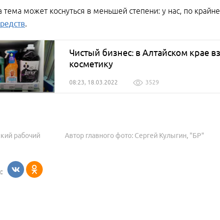
а тема может коснуться в меньшей степени: у нас, по крайн
редств
.
Чистый бизнес: в Алтайском крае 
косметику
08:23, 18.03.2022
3529
ский рабочий
Автор главного фото: Сергей Кулыгин, "БР"
: