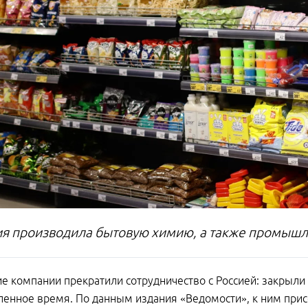
я производила бытовую химию, а также промышл
е компании прекратили сотрудничество с Россией: закрыли
енное время. По данным издания «Ведомости», к ним присо