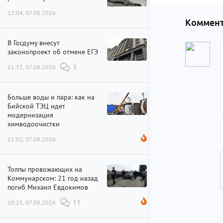
12:04, 07.08.2026
Коммент
В Госдуму внесут
законопроект об отмене ЕГЭ
11:33, 07.08.2026
3
Больше воды и пара: как на
Бийской ТЭЦ идет
модернизация
химводоочистки
11:02, 07.08.2026
Толпы провожающих на
Коммунарском: 21 год назад
погиб Михаил Евдокимов
10:25, 07.08.2026
11