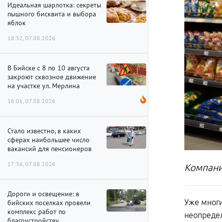
Идеальная шарлотка: секреты
пышного бисквита и выбора
яблок
18:32, 07.08.2026
В Бийске с 8 по 10 августа
закроют сквозное движение
на участке ул. Мерлина
18:01, 07.08.2026
Стало известно, в каких
сферах наибольшее число
вакансий для пенсионеров
17:36, 07.08.2026
Компани
Дороги и освещение: в
Уже многи
бийских поселках провели
комплекс работ по
неопредел
благоустройству