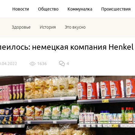
Новости
Общество
Коммуналка
Происшествия
Здоровье
История
Это вкусно
леилось: немецкая компания Henkel
0.04.2022
1636
4