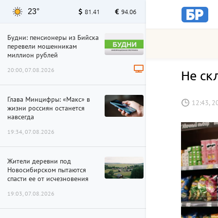
23°
81.41
94.06
Будни: пенсионеры из Бийска
перевели мошенникам
миллион рублей
20:00, 07.08.2026
Не ск
Глава Минцифры: «Макс» в
12:43, 2
жизни россиян останется
навсегда
19:34, 07.08.2026
Жители деревни под
Новосибирском пытаются
спасти ее от исчезновения
19:03, 07.08.2026