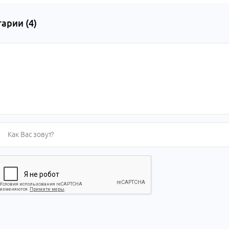
арии (
4
)