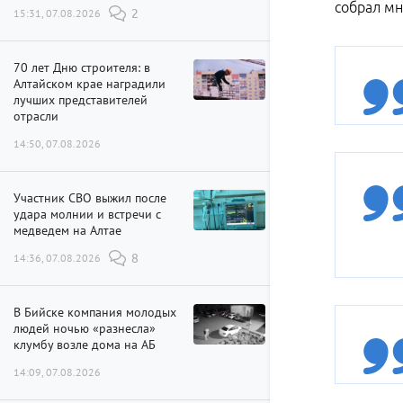
собрал мн
15:31, 07.08.2026
2
70 лет Дню строителя: в
Алтайском крае наградили
лучших представителей
отрасли
14:50, 07.08.2026
Участник СВО выжил после
удара молнии и встречи с
медведем на Алтае
14:36, 07.08.2026
8
В Бийске компания молодых
людей ночью «разнесла»
клумбу возле дома на АБ
14:09, 07.08.2026