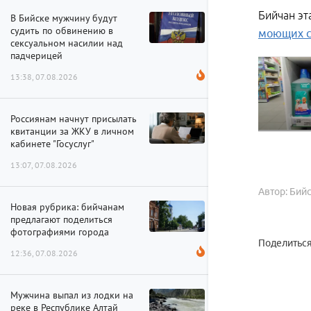
Бийчан эт
В Бийске мужчину будут
судить по обвинению в
моющих с
сексуальном насилии над
падчерицей
13:38, 07.08.2026
Россиянам начнут присылать
квитанции за ЖКУ в личном
кабинете "Госуслуг"
13:07, 07.08.2026
Автор: Бий
Новая рубрика: бийчанам
предлагают поделиться
фотографиями города
Поделиться
12:36, 07.08.2026
Мужчина выпал из лодки на
реке в Республике Алтай