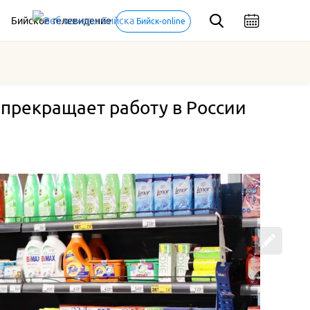
Бийское телевидение
Бийск-online
 прекращает работу в России