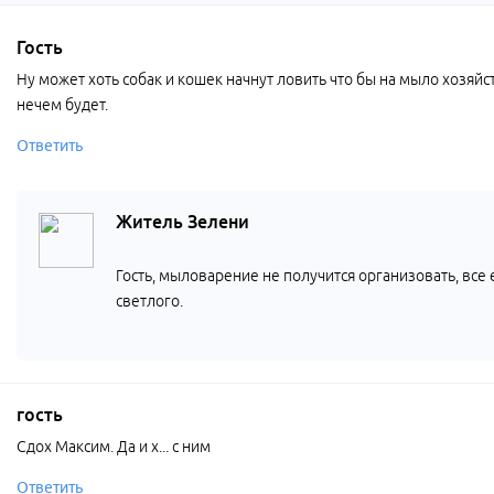
Гость
Ну может хоть собак и кошек начнут ловить что бы на мыло хозяй
нечем будет.
Ответить
Житель Зелени
Гость, мыловарение не получится организовать, все
светлого.
гость
Сдох Максим. Да и х... с ним
Ответить