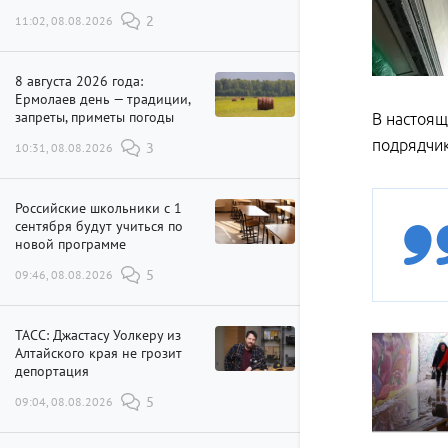
11:02, 08.08.2026
2
8 августа 2026 года:
Ермолаев день — традиции,
запреты, приметы погоды
В настоящ
подрядчик
10:31, 08.08.2026
3
Российские школьники с 1
сентября будут учиться по
новой программе
09:46, 08.08.2026
5
ТАСС: Джастасу Уолкеру из
Алтайского края не грозит
депортация
09:04, 08.08.2026
5