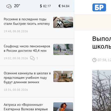
20°
82.17
94.84
Россияне в последние годы
стали быстрее гасить ипотеку
19:48, 08.08.2026
Выпол
школ
Соцфонд: число пенсионеров
в России достигло 40,4 млн
19:02, 08.08.2026
1
07:38, 1
Осенние каникулы в школах в
предстоящем учебном году
будут длиннее зимних
18:31, 08.08.2026
Актриса из «Ворониных»
Екатерина Волкова впервые