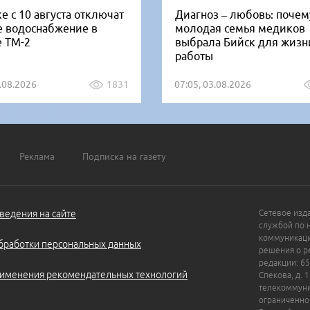
е с 10 августа отключат
Диагноз – любовь: почем
е водоснабжение в
молодая семья медиков
е ТМ-2
выбрала Бийск для жизн
работы
5.08.2026
1831
07:05, 03.08.2026
Реклама
Подписка на газету
ведения на сайте
Сетевое изд
службой по 
коммуникаци
бработки персональных данных
решения о ре
редакции: 65
именения рекомендательных технологий
Спекова, д. 
телекоммуни
ограниченно