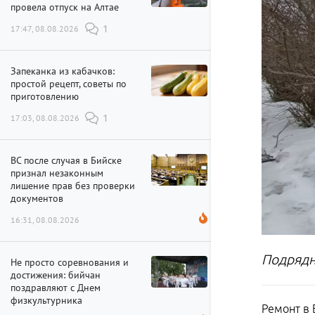
провела отпуск на Алтае
17:47, 08.08.2026
1
Запеканка из кабачков:
простой рецепт, советы по
приготовлению
17:03, 08.08.2026
1
ВС после случая в Бийске
признал незаконным
лишение прав без проверки
документов
16:31, 08.08.2026
Подрядн
Не просто соревнования и
достижения: бийчан
поздравляют с Днем
физкультурника
Ремонт в 