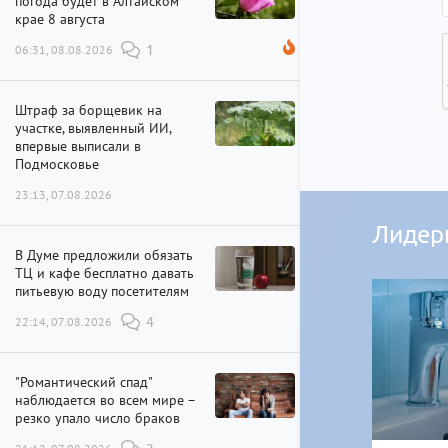
погода будет в Алтайском
крае 8 августа
06:31, 08.08.2026
1
Штраф за борщевик на
участке, выявленный ИИ,
впервые выписали в
Подмосковье
23:13, 07.08.2026
Лидер
В Думе предложили обязать
ТЦ и кафе бесплатно давать
питьевую воду посетителям
22:14, 07.08.2026
4
"Романтический спад"
наблюдается во всем мире –
резко упало число браков