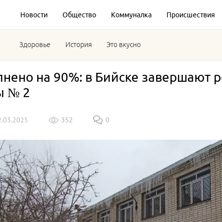
Новости
Общество
Коммуналка
Происшествия
Здоровье
История
Это вкусно
нено на 90%: в Бийске завершают 
ы № 2
2.03.2025
352
0