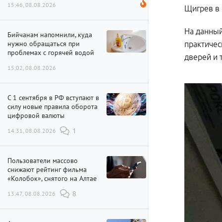
15:46, 08.08.2026
Щигрев в
На данный
Бийчанам напомнили, куда
нужно обращаться при
практичес
проблемах с горячей водой
дверей и т
15:02, 08.08.2026
С 1 сентября в РФ вступают в
силу новые правила оборота
цифровой валюты
14:31, 08.08.2026
1
Пользователи массово
снижают рейтинг фильма
«Колобок», снятого на Алтае
13:47, 08.08.2026
8