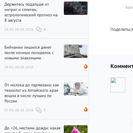
Держитесь подальше от
Авт
интриг и сплетен:
астрологический прогноз на
8 августа
08:43, 08.08.2026
4
Поделиться
Бийчанин лишился денег
после ночных посиделок с
новыми знакомыми
Коммент
08:02, 08.08.2026
От молока до пармезана: как
технолог из Алтайского края
вошла в число лучших по
России
07:05, 08.08.2026
1
До +26, местами дожди: какая