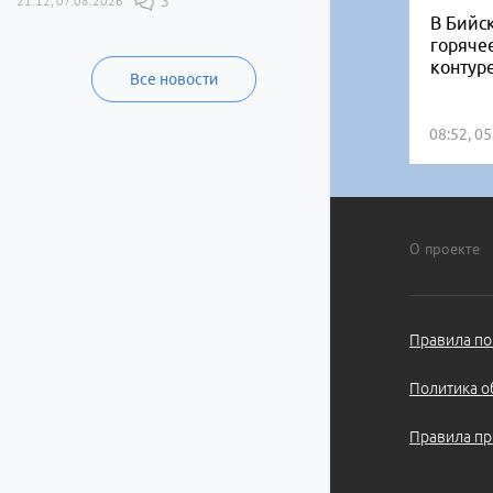
21:12, 07.08.2026
3
В Бийск
горяче
контур
Все новости
08:52, 0
О проекте
Правила по
Политика о
Правила пр