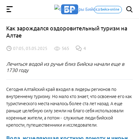
Бийск-online
Как зарождался оздоровительный туризм на
Алтае
07:05, 03.05.2025
565
4
Лечиться водой из ручья близ Бийска начали еще в
1730 году
Сегодня Алтайский край входил в лидеры регионов по
внутреннему туризму. Но мало кто знает, что освоение его как
туристического места началось более ста лет назад. А еще
раньше целебную силу земли на благо себя использовали
коренные жители, а потом - служилые люди бийской
крепости, путешественники и исследователи.
Вода, исцеляющая костную ломоту и чирьи