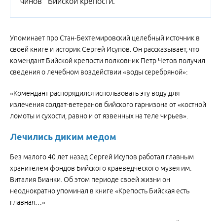
чинов Бийской крепости.
Упоминает про Стан-Бехтемировский целебный источник в
своей книге и историк Сергей Исупов. Он рассказывает, что
комендант Бийской крепости полковник Петр Четов получил
сведения о лечебном воздействии «воды серебряной»:
«Комендант распорядился использовать эту воду для
излечения солдат-ветеранов бийского гарнизона от «костной
ломоты и сухости, равно и от язвенных на теле чирьев».
Лечились диким медом
Без малого 40 лет назад Сергей Исупов работал главным
хранителем фондов Бийского краеведческого музея им.
Виталия Бианки. Об этом периоде своей жизни он
неоднократно упоминал в книге «Крепость Бийская есть
главная…»