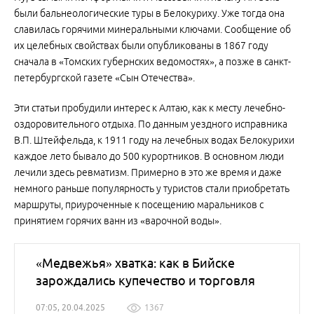
были бальнеологические туры в Белокуриху. Уже тогда она
славилась горячими минеральными ключами. Сообщение об
их целебных свойствах были опубликованы в 1867 году
сначала в «Томских губернских ведомостях», а позже в санкт-
петербургской газете «Сын Отечества».
Эти статьи пробудили интерес к Алтаю, как к месту лечебно-
оздоровительного отдыха. По данным уездного исправника
В.П. Штейфельда, к 1911 году на лечебных водах Белокурихи
каждое лето бывало до 500 курортников. В основном люди
лечили здесь ревматизм. Примерно в это же время и даже
немного раньше популярность у туристов стали приобретать
маршруты, приуроченные к посещению маральников с
принятием горячих ванн из «варочной воды».
«Медвежья» хватка: как в Бийске
зарождались купечество и торговля
07:05, 20.04.2025
1367