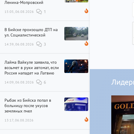
Ленина-Мопровский
15:05, 06.08.2026
1
В Бийске произошло ДТП на
ул. Социалистической
14:39, 06.08.2026
3
Лайма Вайкуле заявила, что
возьмет в руки автомат, если
Россия нападет на Латвию
Лидер
14:09, 06.08.2026
6
Рыбак из Бийска попал в
больницу после укусов
земляных пчел
13:17, 06.08.2026