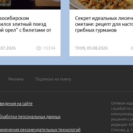
восибирском
Секрет идеальных лисич
вился элитный поезд
сметане: рецепт для нас
ой орел" с билетами от
грибных гурманов
1.07.2026
15334
19:09, 05.08.2026
Реклама
Подписка на газету
ведения на сайте
Сетевое изд
службой по 
коммуникаци
бработки персональных данных
решения о ре
редакции: 65
именения рекомендательных технологий
Спекова, д. 