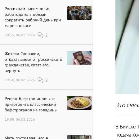
Россиянам напомнили:
работодатель обязан
сократить рабочий день при
жаре в офисе
20:35, 06.08.2026
2
Жители Словакии,
отказавшиеся от российского
гражданства, хотят его
вернуть
19:38, 06.08.2026
2
Рецепт бефстроганов: как
приготовить классический
Это свя
бефстроганов из говядины
19:09, 06.08.2026
В Бийске 
подача хо
Мать пострадавшего в