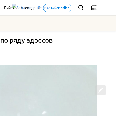
Бийское телевидение
Бийск-online
 по ряду адресов