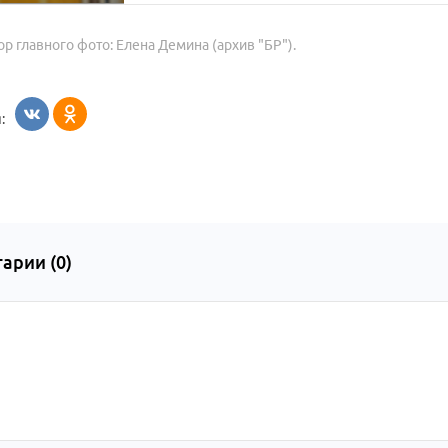
ор главного фото: Елена Демина (архив "БР").
:
арии (
0
)