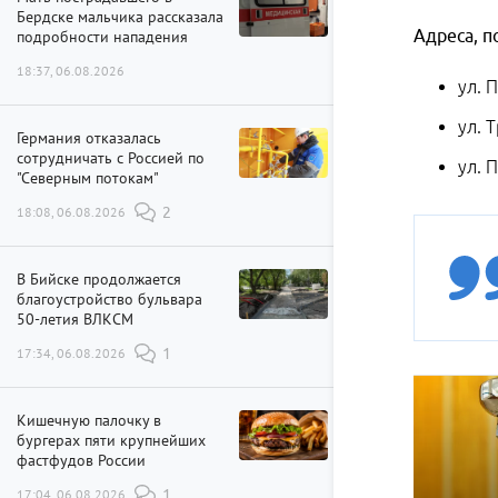
Бердске мальчика рассказала
Адреса, 
подробности нападения
18:37, 06.08.2026
ул. 
ул. 
Германия отказалась
сотрудничать с Россией по
ул. 
"Северным потокам"
18:08, 06.08.2026
2
В Бийске продолжается
благоустройство бульвара
50-летия ВЛКСМ
17:34, 06.08.2026
1
Кишечную палочку в
бургерах пяти крупнейших
фастфудов России
17:04, 06.08.2026
1