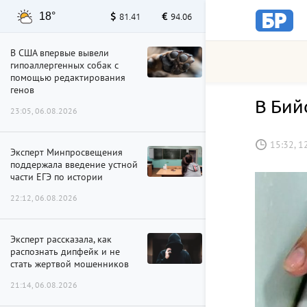
18°
81.41
94.06
В США впервые вывели
гипоаллергенных собак с
помощью редактирования
генов
В Бий
23:05, 06.08.2026
15:32, 1
Эксперт Минпросвещения
поддержала введение устной
части ЕГЭ по истории
22:12, 06.08.2026
Эксперт рассказала, как
распознать дипфейк и не
стать жертвой мошенников
21:14, 06.08.2026