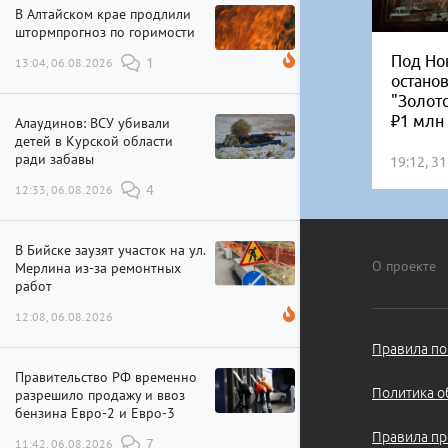
В Алтайском крае продлили
штормпрогноз по горимости
Под Но
13:04, 06.08.2026
1
остано
"Золот
₽1 млн
Алаудинов: ВСУ убивали
детей в Курской области
ради забавы
19:12, 3
12:33, 06.08.2026
4
В Бийске заузят участок на ул.
О проекте
Мерлина из-за ремонтных
работ
12:08, 06.08.2026
Правила по
Правительство РФ временно
Политика о
разрешило продажу и ввоз
бензина Евро-2 и Евро-3
Правила пр
11:42, 06.08.2026
7