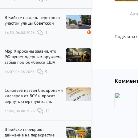
Авт
В Бийске на день перекроют
участок улицы Советской
16:32, 06.08.2026
1
Поделиться
Мэр Хиросимы заявил, что
РФ пугает ядерным оружием,
забыв про бомбёжки США
16:07, 06.08.2026
9
Коммент
Соловьёв назвал биодронами
киллеров от ВСУ и просит
вернуть смертную казнь
15:45, 06.08.2026
11
В Бийске перекроют
движение на перекрестке