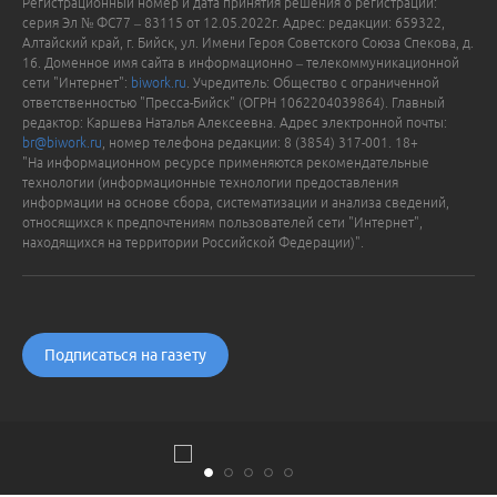
Регистрационный номер и дата принятия решения о регистрации:
серия Эл № ФС77 – 83115 от 12.05.2022г. Адрес: редакции: 659322,
Алтайский край, г. Бийск, ул. Имени Героя Советского Союза Спекова, д.
16. Доменное имя сайта в информационно – телекоммуникационной
сети "Интернет":
biwork.ru
. Учредитель: Общество с ограниченной
ответственностью "Пресса-Бийск" (ОГРН 1062204039864). Главный
редактор: Каршева Наталья Алексеевна. Адрес электронной почты:
br@biwork.ru
, номер телефона редакции: 8 (3854) 317-001. 18+
"На информационном ресурсе применяются рекомендательные
технологии (информационные технологии предоставления
информации на основе сбора, систематизации и анализа сведений,
относящихся к предпочтениям пользователей сети "Интернет",
находящихся на территории Российской Федерации)".
Подписаться на газету