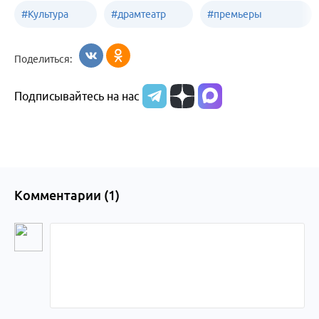
#
Культура
#
драмтеатр
#
премьеры
Бийск
Бийск
спектаклей
Поделиться:
Подписывайтесь на нас
Комментарии (
1
)