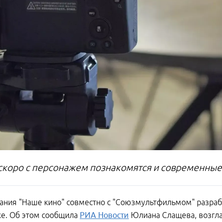
скоро с персонажем познакомятся и современные
ания "Наше кино" совместно с "Союзмультфильмом" разра
хе. Об этом сообщила
РИА Новости
Юлиана Слащева, возгл