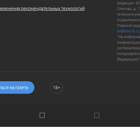
редакции: 65
именения рекомендательных технологий
Спекова, д. 
телекоммуни
ограниченно
Главный ред
br@biwork.ru
"На информа
(информацио
систематиза
пользовател
Федерации)"
ься на газету
18+
ии. Пользуясь сайтом, вы соглашаетесь с
Политикой обраб