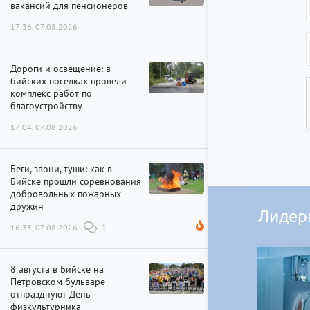
вакансий для пенсионеров
17:36, 07.08.2026
Дороги и освещение: в
бийских поселках провели
комплекс работ по
благоустройству
17:04, 07.08.2026
Беги, звони, туши: как в
Бийске прошли соревнования
добровольных пожарных
дружин
Лидер
16:33, 07.08.2026
1
8 августа в Бийске на
Петровском бульваре
отпразднуют День
физкультурника