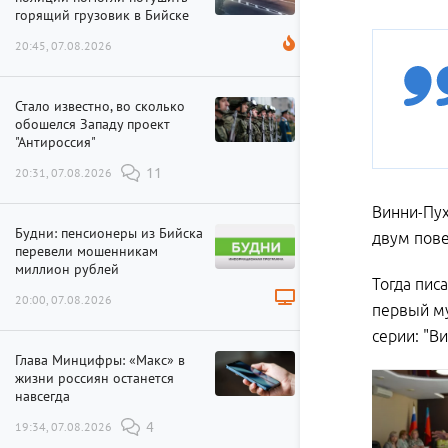
горящий грузовик в Бийске
20:45, 07.08.2026
Стало известно, во сколько
обошелся Западу проект
"Антироссия"
20:31, 07.08.2026
11
Винни-Пух
Будни: пенсионеры из Бийска
двум пове
перевели мошенникам
миллион рублей
Тогда пис
20:00, 07.08.2026
первый му
серии: "Ви
Глава Минцифры: «Макс» в
жизни россиян останется
навсегда
19:34, 07.08.2026
4