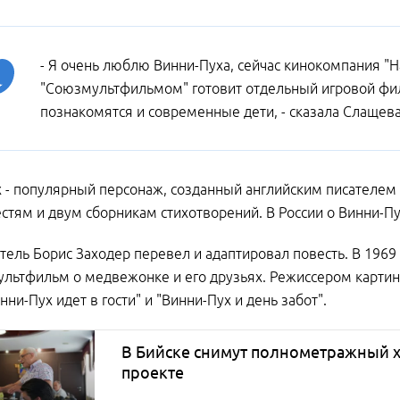
- Я очень люблю Винни-Пуха, сейчас кинокомпания "Н
"Союзмультфильмом" готовит отдельный игровой филь
познакомятся и современные дети, - сказала Слащева
 - популярный персонаж, созданный английским писателем
стям и двум сборникам стихотворений. В России о Винни-Пух
атель Борис Заходер перевел и адаптировал повесть. В 196
льтфильм о медвежонке и его друзьях. Режиссером картин
нни-Пух идет в гости" и "Винни-Пух и день забот".
В Бийске снимут полнометражный х
проекте