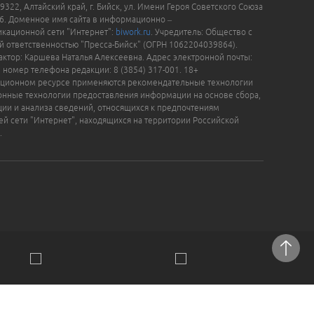
9322, Алтайский край, г. Бийск, ул. Имени Героя Советского Союза
16. Доменное имя сайта в информационно –
кационной сети "Интернет":
biwork.ru
. Учредитель: Общество с
й ответственностью "Пресса-Бийск" (ОГРН 1062204039864).
актор: Каршева Наталья Алексеевна. Адрес электронной почты:
, номер телефона редакции: 8 (3854) 317-001. 18+
ционном ресурсе применяются рекомендательные технологии
нные технологии предоставления информации на основе сбора,
ции и анализа сведений, относящихся к предпочтениям
ей сети "Интернет", находящихся на территории Российской
.
отки персональных данных