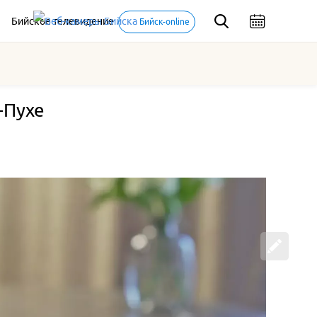
Бийское телевидение
Бийск-online
-Пухе