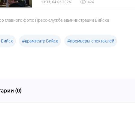
13:33, 04.06.2026
424
ор главного фото: Пресс-служба администрации Бийска
а Бийск
#
драмтеатр Бийск
#
премьеры спектаклей
арии (
0
)