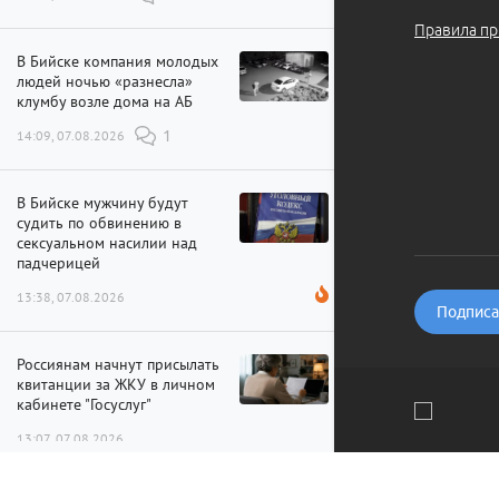
Правила пр
В Бийске компания молодых
людей ночью «разнесла»
клумбу возле дома на АБ
14:09, 07.08.2026
1
В Бийске мужчину будут
судить по обвинению в
сексуальном насилии над
падчерицей
13:38, 07.08.2026
Подписат
Россиянам начнут присылать
квитанции за ЖКУ в личном
кабинете "Госуслуг"
13:07, 07.08.2026
Мы используем файлы cookie и рекомендательные технолог