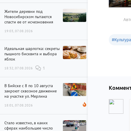
Жители деревни под
Новосибирском пытаются
Авт
спасти ее от исчезновения
19:03, 07.08.2026
#
Культур
Идеальная шарлотка: секреты
пышного бисквита и выбора
яблок
18:32, 07.08.2026
1
В Бийске с 8 по 10 августа
Коммент
закроют сквозное движение
на участке ул. Мерлина
18:01, 07.08.2026
Стало известно, в каких
сферах наибольшее число