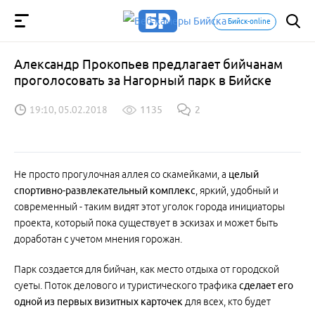
Бийск-online
Александр Прокопьев предлагает бийчанам
проголосовать за Нагорный парк в Бийске
19:10, 05.02.2018
1135
2
Не просто прогулочная аллея со скамейками, а
целый
спортивно-развлекательный комплекс
, яркий, удобный и
современный - таким видят этот уголок города инициаторы
проекта, который пока существует в эскизах и может быть
доработан с учетом мнения горожан.
Парк создается для бийчан, как место отдыха от городской
суеты. Поток делового и туристического трафика
сделает его
одной из первых визитных карточек
для всех, кто будет