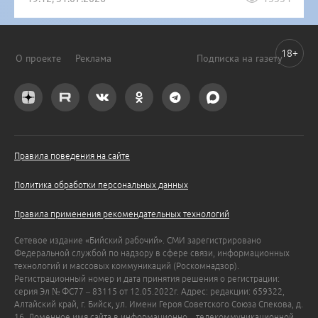
18+
О проекте
Реклама
Подписка на газету
Правила поведения на сайте
Политика обработки персональных данных
Правила применения рекомендательных технологий
Сетевое издание «Бийский рабочий». СМИ зарегистрировано
Федеральной службой по надзору в сфере связи, информационных
технологий и массовых коммуникаций (Роскомнадзор).
Регистрационный номер и дата принятия решения о регистрации:
серия Эл № ФС77 – 83115 от 12.05.2022г. Адрес: редакции: 659322,
Алтайский край, г. Бийск, ул. Имени Героя Советского Союза Спекова, д.
16. Доменное имя сайта в информационно – телекоммуникационной