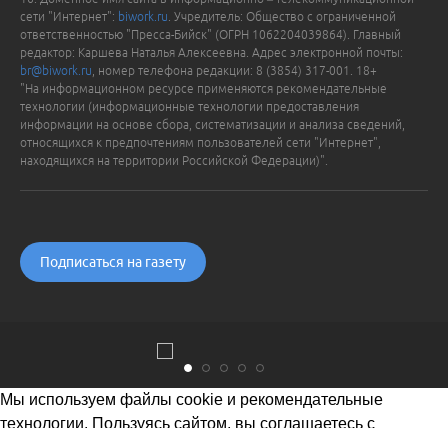
сети "Интернет":
biwork.ru
. Учредитель: Общество с ограниченной
ответственностью "Пресса-Бийск" (ОГРН 1062204039864). Главный
редактор: Каршева Наталья Алексеевна. Адрес электронной почты:
br@biwork.ru
, номер телефона редакции: 8 (3854) 317-001. 18+
"На информационном ресурсе применяются рекомендательные
технологии (информационные технологии предоставления
информации на основе сбора, систематизации и анализа сведений,
относящихся к предпочтениям пользователей сети "Интернет",
находящихся на территории Российской Федерации)".
Подписаться на газету
Мы используем файлы cookie и рекомендательные
технологии. Пользуясь сайтом, вы соглашаетесь с
Политикой обработки персональных данных