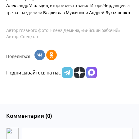
Александр Усольцев
, второе место занял
Игорь Черданцев
, а
третье разделили
Владислав Мужичок
и
Ан
дрей Лукьяненко
.
Автор главного фото: Елена Демина, «Бийский рабочий»
Автор: Спецкор
Поделиться:
Подписывайтесь на нас
Комментарии (
0
)