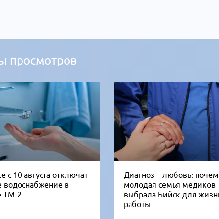
ы просмотров
е с 10 августа отключат
Диагноз – любовь: почем
е водоснабжение в
молодая семья медиков
е ТМ-2
выбрала Бийск для жизн
работы