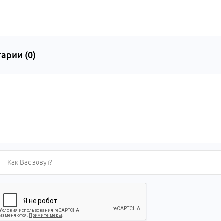
арии (
0
)