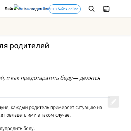
Бийское телевидение
Бийск-online
для родителей
й, и как предотвратить беду — делятся
ануне, каждый родитель примеряет ситуацию на
ет овладеть ими в таком случае.
дупредить беду.