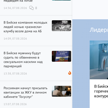
медведем на Алтае
14:36, 07.08.2026
8
В Бийске компания молодых
людей ночью «разнесла»
Лидер
клумбу возле дома на АБ
14:09, 07.08.2026
В Бийске мужчину будут
судить по обвинению в
сексуальном насилии над
падчерицей
13:38, 07.08.2026
В Бийск
Россиянам начнут присылать
горяче
квитанции за ЖКУ в личном
контур
кабинете "Госуслуг"
13:07, 07.08.2026