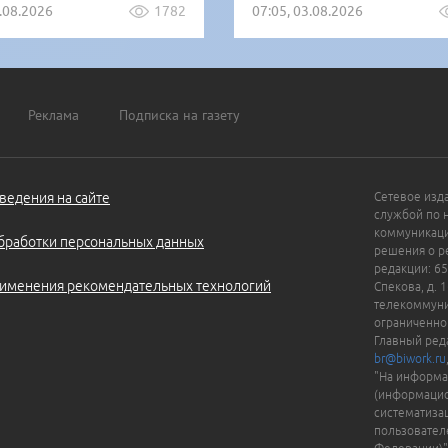
5.08.2026
1782
07:05, 03.08.2026
Реклама
Подписка на газету
ведения на сайте
Сетевое изд
службой по 
коммуникаци
бработки персональных данных
решения о ре
редакции: 65
именения рекомендательных технологий
Спекова, д. 
телекоммуни
ограниченно
Главный ред
br@biwork.ru
"На информа
(информацио
систематиза
пользовател