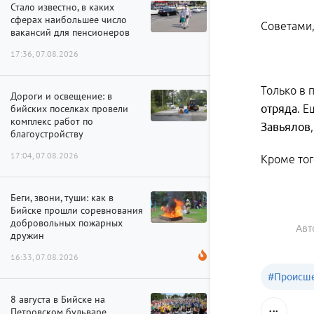
Стало известно, в каких
сферах наибольшее число
Советами
вакансий для пенсионеров
17:36, 07.08.2026
Только в 
Дороги и освещение: в
бийских поселках провели
отряда
. Е
комплекс работ по
Завьялов
благоустройству
17:04, 07.08.2026
Кроме тог
Беги, звони, туши: как в
Бийске прошли соревнования
добровольных пожарных
Авт
дружин
16:33, 07.08.2026
#
Происше
8 августа в Бийске на
Петровском бульваре