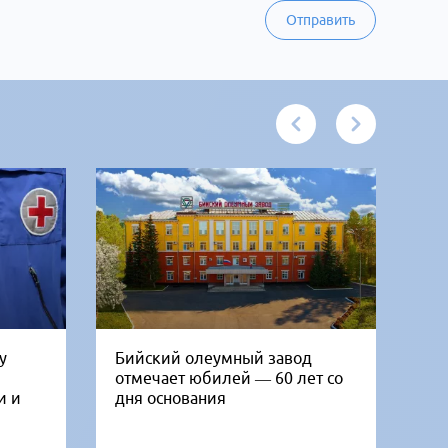
Отправить
у
Бийский олеумный завод
Ни
отмечает юбилей — 60 лет со
Би
и и
дня основания
го