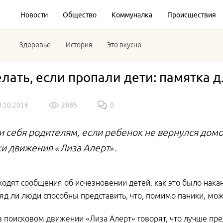
Новости
Общество
Коммуналка
Происшествия
Здоровье
История
Это вкусно
елать, если пропали дети: памятка 
0.10.2018
2885
0
и себя родителям, если ребенок не вернулся домо
ки движения «Лиза Алерт».
ходят сообщения об исчезновении детей, как это было нак
ряд ли люди способны представить, что, помимо паники, мож
 поисковом движении «Лиза Алерт» говорят, что лучше пре