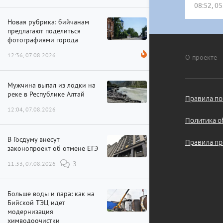
08:52, 0
Новая рубрика: бийчанам
предлагают поделиться
фотографиями города
12:36, 07.08.2026
О проекте
Мужчина выпал из лодки на
реке в Республике Алтай
Правила по
12:04, 07.08.2026
Политика о
В Госдуму внесут
Правила пр
законопроект об отмене ЕГЭ
11:33, 07.08.2026
3
Больше воды и пара: как на
Бийской ТЭЦ идет
модернизация
химводоочистки