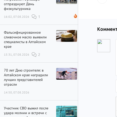
отпразднуют День
физкультурника
16:02, 07.08.2026
1
Коммент
Фальсифицированное
сливочное масло выявили
специалисты в Алтайском
крае
15:31, 07.08.2026
2
70 лет Дню строителя: в
Алтайском крае наградили
лучших представителей
отрасли
14:50, 07.08.2026
Участник СВО выжил после
удара молнии и встречи с