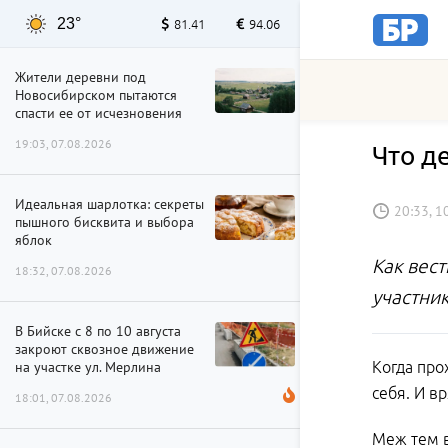
23°
81.41
94.06
Жители деревни под
Новосибирском пытаются
спасти ее от исчезновения
19:03, 07.08.2026
Что д
Идеальная шарлотка: секреты
20:33, 1
пышного бисквита и выбора
яблок
Как вест
18:32, 07.08.2026
участни
В Бийске с 8 по 10 августа
закроют сквозное движение
на участке ул. Мерлина
Когда про
себя. И в
18:01, 07.08.2026
Меж тем в