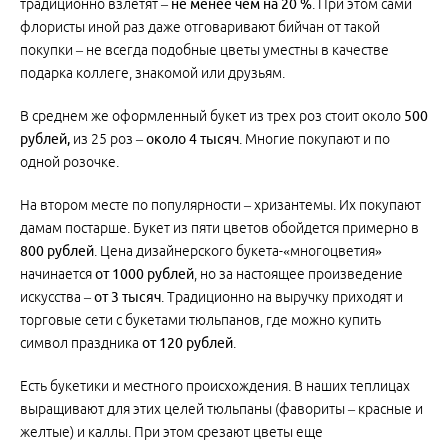
традиционно взлетят –
не менее чем на 20 %
. При этом сами
флористы иной раз даже отговаривают бийчан от такой
покупки – не всегда подобные цветы уместны в качестве
подарка коллеге, знакомой или друзьям.
В среднем же оформленный букет из трех роз стоит около
500
рублей,
из 25 роз –
около 4 тысяч
. Многие покупают и по
одной розочке.
На втором месте по популярности – хризантемы. Их покупают
дамам постарше. Букет из пяти цветов обойдется примерно в
800 рублей
. Цена дизайнерского букета-«многоцветия»
начинается
от 1000 рублей
, но за настоящее произведение
искусства –
от 3 тысяч
. Традиционно на выручку приходят и
торговые сети с букетами тюльпанов, где можно купить
символ праздника
от 120 рублей
.
Есть букетики и местного происхождения. В наших теплицах
выращивают для этих целей тюльпаны (фавориты – красные и
желтые) и каллы. При этом срезают цветы еще