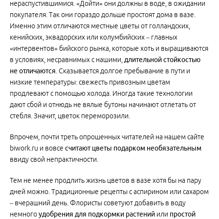
нераспустившимися. «Дойти» они должны в воде, в ожидании
покупателя. Так они гораздо дольше простоят дома в вазе.
Именно этим отличаются местные цветы от голландских,
кенийских, эквадорских или колумбийских – главных
«интервентов» бийского рынка, которые хоть и выращиваются
в условиях, несравнимых с нашими,
длительной стойкостью
не отличаются
. Сказывается долгое пребывание в пути и
низкие температуры: свежесть привозным цветам
продлевают с помощью холода. Иногда такие технологии
дают сбой и отнюдь не вялые бутоны начинают отлетать от
стебля. Значит, цветок переморозили.
Впрочем, почти треть опрошенных читателей на нашем сайте
biwork.ru и вовсе
считают цветы подарком необязательным
ввиду свой непрактичности.
Тем не менее продлить жизнь цветов в вазе хотя бы на пару
дней можно. Традиционные рецепты с аспирином или сахаром
– вчерашний день. Флористы советуют добавить в воду
немного
удобрения для подкормки растений
или
простой