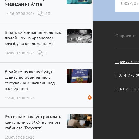
08:52, 0
медведем на Алтае
14:36, 07.08.2026
10
В Бийске компания молодых
О проекте
людей ночью «разнесла»
клумбу возле дома на АБ
14:09, 07.08.2026
1
Правила по
В Бийске мужчину будут
Политика о
судить по обвинению в
сексуальном насилии над
падчерицей
Правила пр
13:38, 07.08.2026
Россиянам начнут присылать
квитанции за ЖКУ в личном
кабинете "Госуслуг"
13:07, 07.08.2026