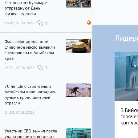
Петровском бульваре
отпразднуют День
физкультурника
16:02, 07.08.2026
1
Лидер
Фальсифицированное
сливочное масло выявили
специалисты в Алтайском
крае
15:31, 07.08.2026
3
70 лет Дню строителя: в
Алтайском крае наградили
лучших представителей
отрасли
В Бийск
14:50, 07.08.2026
горяче
контур
Участник СВО выжил после
удара молнии и встречи с