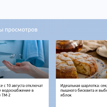
ы просмотров
е с 10 августа отключат
Идеальная шарлотка: се
е водоснабжение в
пышного бисквита и выб
е ТМ-2
яблок