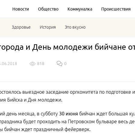
Новости
Общество
Коммуналка
Происшествия
Здоровье
История
Это вкусно
города и День молодежи бийчане о
5.06.2018
818
0
остоялось выездное заседание оргкомитета по подготовке
ия Бийска и Дня молодежи.
ий день месяца, в субботу
30 июня
бийчан ждет большая ку
праздника будет проходить на Петровском бульваре весь де
ы бийчан ждет праздничный фейерверк.