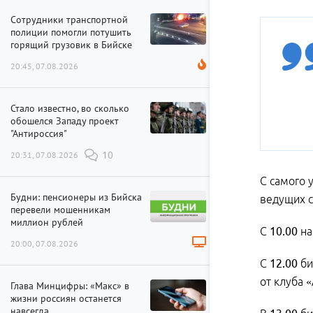
Сотрудники транспортной
полиции помогли потушить
горящий грузовик в Бийске
20:45, 07.08.2026
Стало известно, во сколько
обошелся Западу проект
"Антироссия"
20:31, 07.08.2026
10
С самого у
Будни: пенсионеры из Бийска
ведущих с
перевели мошенникам
миллион рублей
С
10.00
на
20:00, 07.08.2026
С
12.00
би
от клуба 
Глава Минцифры: «Макс» в
жизни россиян останется
навсегда