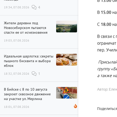
В
13.00
би
19:34, 07.08.2026
4
В
15.00
на
Жители деревни под
С
18.00
на
Новосибирском пытаются
спасти ее от исчезновения
В связи с
19:03, 07.08.2026
ограничат
пер. Учи
Идеальная шарлотка: секреты
пышного бисквита и выбора
Присылай
яблок
группу
«Б
18:32, 07.08.2026
1
а также н
В Бийске с 8 по 10 августа
Автор: Еле
закроют сквозное движение
на участке ул. Мерлина
18:01, 07.08.2026
Поделиться