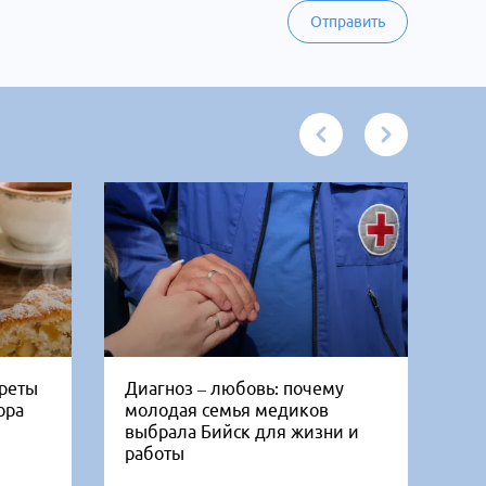
Отправить
креты
Диагноз – любовь: почему
Би
ора
молодая семья медиков
от
выбрала Бийск для жизни и
дн
работы