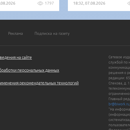
5.08.2026
1797
18:32, 07.08.2026
Реклама
Подписка на газету
ведения на сайте
Сетевое изд
службой по 
коммуникаци
бработки персональных данных
решения о ре
редакции: 65
именения рекомендательных технологий
Спекова, д. 
телекоммуни
ограниченно
Главный ред
br@biwork.ru
"На информа
(информацио
систематиза
пользовател