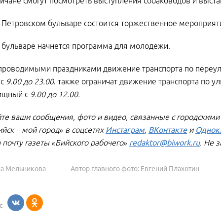
йчане смогут посмотреть выступления собаководов и выстав
 Петровском бульваре состоится торжественное мероприят
 бульваре начнется программа для молодежи.
 проводимыми праздниками движение транспорта по переул
 с
9.00 до 23.00
. также ограничат движение транспорта по у
лищный с
9.00 до 12.00.
те ваши сообщения, фото и видео, связанные с городскими
ийск – мой город»
в соцсетях
Инстаграм
,
ВКонтакте
и
Однок
а почту газеты «Бийского рабочего»
redaktor@biwork.ru
. Не 
на Мельникова
Автор главного фото: Евгений Плахотин
: