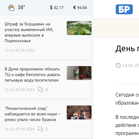
16°
82.17
94.84
Штраф за борщевик на
участке, выявленный ИИ,
впервые выписали в
Подмосковье
День 
23:13, 07.08.2026
19:49, 0
В Думе предложили обязать
ТЦ и кафе бесплатно давать
питьевую воду посетителям
22:14, 07.08.2026
3
Сегодня с
образован
"Романтический спад"
наблюдается во всем мире –
В последн
резко упало число браков
действие 
21:12, 07.08.2026
2
программ