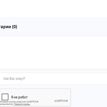
арии (
0
)