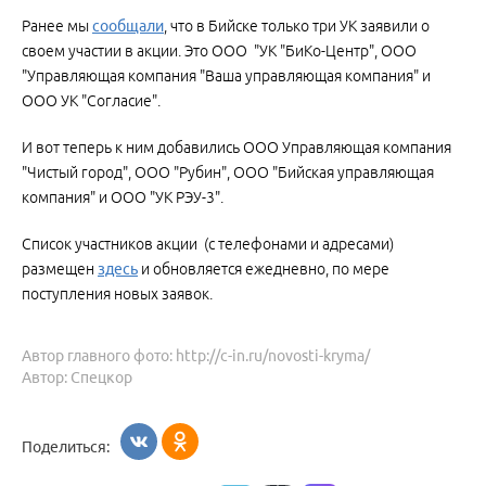
Ранее мы
сообщали
, что в Бийске только три УК заявили о
своем участии в акции. Это ООО "УК "БиКо-Центр", ООО
"Управляющая компания "Ваша управляющая компания" и
ООО УК "Согласие".
И вот теперь к ним добавились ООО Управляющая компания
"Чистый город", ООО "Рубин", ООО "Бийская управляющая
компания" и ООО "УК РЭУ-3".
Список участников акции (с телефонами и адресами)
размещен
здесь
и обновляется ежедневно, по мере
поступления новых заявок.
Автор главного фото: http://c-in.ru/novosti-kryma/
Автор: Спецкор
Поделиться: