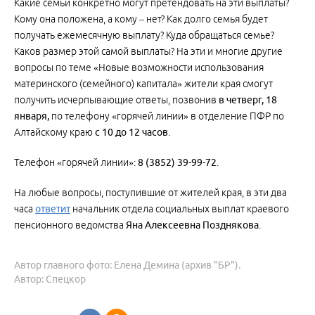
Какие семьи конкретно могут претендовать на эти выплаты?
Кому она положена, а кому – нет? Как долго семья будет
получать ежемесячную выплату? Куда обращаться семье?
Каков размер этой самой выплаты? На эти и многие другие
вопросы по теме «Новые возможности использования
материнского (семейного) капитала» жители края смогут
получить исчерпывающие ответы, позвонив
в четверг, 18
января,
по телефону «горячей линии» в отделение ПФР по
Алтайскому краю
с 10 до 12 часов
.
Телефон «горячей линии»:
8 (3852) 39-99-72
.
На любые вопросы, поступившие от жителей края, в эти два
часа
ответит
начальник отдела социальных выплат краевого
пенсионного ведомства
Яна Алексеевна Позднякова
.
Автор главного фото: Елена Демина (архив "БР").
Автор: Спецкор