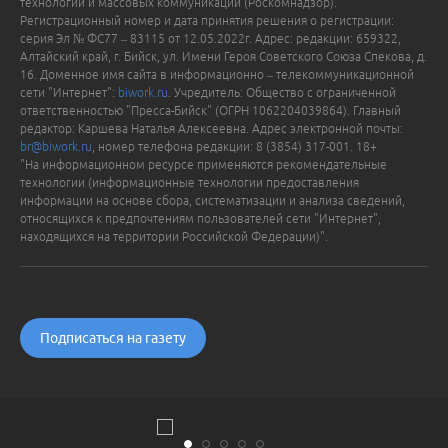
технологий и массовых коммуникаций (Роскомнадзор).
Регистрационный номер и дата принятия решения о регистрации:
серия Эл № ФС77 – 83115 от 12.05.2022г. Адрес: редакции: 659322,
Алтайский край, г. Бийск, ул. Имени Героя Советского Союза Спекова, д.
16. Доменное имя сайта в информационно – телекоммуникационной
сети "Интернет":
biwork.ru
. Учредитель: Общество с ограниченной
ответственностью "Пресса-Бийск" (ОГРН 1062204039864). Главный
редактор: Каршева Наталья Алексеевна. Адрес электронной почты:
br@biwork.ru
, номер телефона редакции: 8 (3854) 317-001. 18+
"На информационном ресурсе применяются рекомендательные
технологии (информационные технологии предоставления
информации на основе сбора, систематизации и анализа сведений,
относящихся к предпочтениям пользователей сети "Интернет",
находящихся на территории Российской Федерации)".
Подписаться на газету