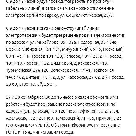
С 9 до 12 часов будут проводится работы по проколу 4
кабельных линий, в связи с чем возможно отключение
электроэнергии по адресу: ул. Социалистическая, 23/3.
С 9 до 17 часов в связи с реконструкцией линии
электропередачи будет прекращена подача электроэнергии
по адресам: ул. Михайлова, 85-132а, Подгорная, 33-154а,
Верхне-Сибирская, 151-161, Мичуринский, 66-75, Песчаный,
89-114а; 1-й Проезд 101-120, Чапаева, 101-120, 2-й Проезд,
101-119, Яровой, 1-22, Вишневый, 2, Каховская, 113,
Туркменская, 27а-120, Волочаевская, 17-41, Подгорная,
146а-162, Витаминный, 2, 3; ул. Каховская, 27-62, 2-й Проезд,
28-60, Строителей, 26-31 .
27 и 28 сентября с 9.30 до 16 часов в связи с ремонтными
работами будет прекращена подача электроэнергии по
адресам: ул. Тульская, 108-120, пер. Нефтяной, 90-212, ул.
Аральская, 102-120; пер. Чемровский, 71-105, Прямой, 8-25
(включая школу № 19). Об этом информирует управление
ГОЧС и ПБ администрации города.