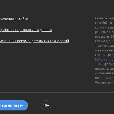
ведения на сайте
Сетевое изд
службой по 
коммуникаци
бработки персональных данных
решения о ре
редакции: 65
именения рекомендательных технологий
Спекова, д. 
телекоммуни
ограниченно
Главный ред
br@biwork.ru
"На информа
(информацио
систематиза
пользовател
Федерации)"
ься на газету
18+