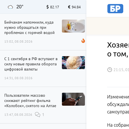
20°
82.17
94.84
Бийчанам напомнили, куда
нужно обращаться при
проблемах с горячей водой
15:02, 08.08.2026
Хозяе
о том,
С 1 сентября в РФ вступают в
силу новые правила оборота
цифровой валюты
21:15, 0
14:31, 08.08.2026
Пользователи массово
Изменени
снижают рейтинг фильма
обсуждали
«Колобок», снятого на Алтае
самоуправ
13:47, 08.08.2026
1
На собран