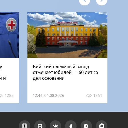
у
Бийский олеумный завод
Ни
отмечает юбилей — 60 лет со
Би
и и
дня основания
го
1283
12:46, 04.08.2026
1251
12: