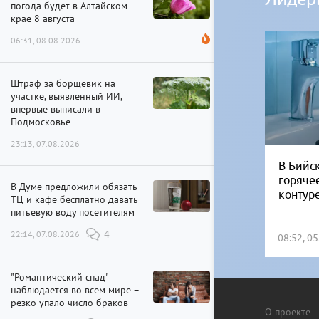
погода будет в Алтайском
крае 8 августа
06:31, 08.08.2026
Штраф за борщевик на
участке, выявленный ИИ,
впервые выписали в
Подмосковье
23:13, 07.08.2026
В Бийск
горяче
В Думе предложили обязать
контур
ТЦ и кафе бесплатно давать
питьевую воду посетителям
22:14, 07.08.2026
4
08:52, 0
"Романтический спад"
наблюдается во всем мире –
резко упало число браков
О проекте