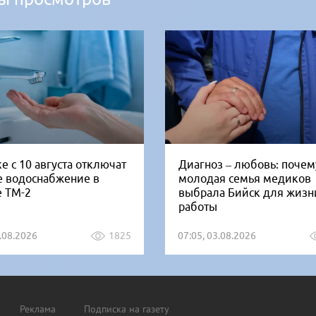
е с 10 августа отключат
Диагноз – любовь: почем
е водоснабжение в
молодая семья медиков
е ТМ-2
выбрала Бийск для жизн
работы
5.08.2026
1825
07:05, 03.08.2026
Реклама
Подписка на газету