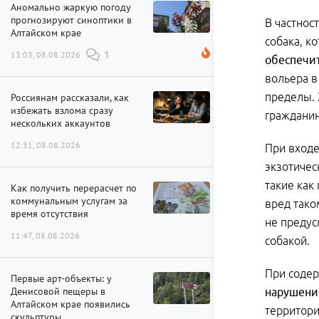
Аномально жаркую погоду
прогнозируют синоптики в
В частнос
Алтайском крае
собака, к
13:03, 08.08.2026
1
обеспечи
вольера в
пределы. 
Россиянам рассказали, как
избежать взлома сразу
гражданин
нескольких аккаунтов
12:31, 08.08.2026
При входе
экзотичес
такие как
Как получить перерасчет по
коммунальным услугам за
вред тако
время отсутствия
не предус
11:47, 08.08.2026
собакой.
При содер
Первые арт-объекты: у
Денисовой пещеры в
нарушени
Алтайском крае появились
территори
скульптуры