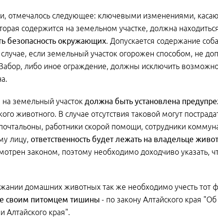
ти, отмечалось следующее: ключевыми изменениями, касающ
оторая содержится на земельном участке, должна находитьс
ть безопасность окружающих
. Допускается содержание соб
 случае, если земельный участок огорожен способом, не д
Забор, либо иное ограждение, должны исключить возможно
а.
 на земельный участок
должна быть установлена предупр
кого животного. В случае отсутствия таковой могут постра
 почтальоны, работники скорой помощи, сотрудники коммуна
му лицу,
ответственность будет лежать на владельце живо
мотрен законом, поэтому необходимо доходчиво указать, чт
жании домашних животных так же необходимо учесть тот ф
е своим питомцем тишины
- по закону Алтайского края "О
и Алтайского края".