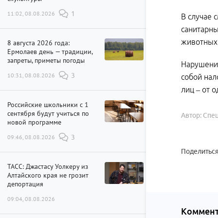
11:02, 08.08.2026
1
В случае 
санитарны
животных 
8 августа 2026 года:
Ермолаев день — традиции,
запреты, приметы погоды
Нарушение
10:31, 08.08.2026
3
собой нал
лиц – от 
Российские школьники с 1
сентября будут учиться по
Автор: Спе
новой программе
09:46, 08.08.2026
3
Поделиться
ТАСС: Джастасу Уолкеру из
Алтайского края не грозит
депортация
09:04, 08.08.2026
Коммент