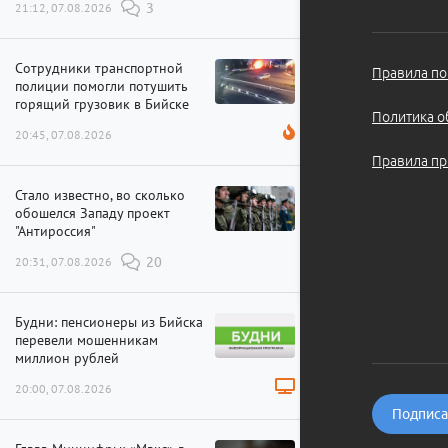
21:12, 07.08.2026
3
Сотрудники транспортной
Правила по
полиции помогли потушить
горящий грузовик в Бийске
Политика о
20:45, 07.08.2026
Правила пр
Стало известно, во сколько
обошелся Западу проект
"Антироссия"
20:31, 07.08.2026
20
Будни: пенсионеры из Бийска
перевели мошенникам
миллион рублей
20:00, 07.08.2026
Подписат