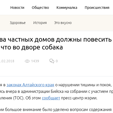
Новости
Общество
Коммуналка
Происшествия
Здоровье
История
Это вкусно
ва частных домов должны повесит
 что во дворе собака
1.02.2018
1439
0
я в
законах Алтайского края
о нарушении тишины и покоя,
сь вчера в администрации Бийска на собрании с участием 
ления (ТОС). Об этом
сообщает
пресс-центр мэрии.
ии большое внимание было уделено вопросам содержания 