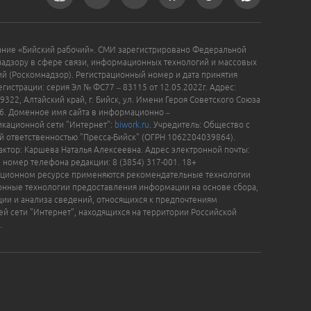
ание «Бийский рабочий». СМИ зарегистрировано Федеральной
надзору в сфере связи, информационных технологий и массовых
й (Роскомнадзор). Регистрационный номер и дата принятия
гистрации: серия Эл № ФС77 – 83115 от 12.05.2022г. Адрес:
9322, Алтайский край, г. Бийск, ул. Имени Героя Советского Союза
16. Доменное имя сайта в информационно –
кационной сети "Интернет":
biwork.ru
. Учредитель: Общество с
й ответственностью "Пресса-Бийск" (ОГРН 1062204039864).
актор: Каршева Наталья Алексеевна. Адрес электронной почты:
, номер телефона редакции: 8 (3854) 317-001. 18+
ционном ресурсе применяются рекомендательные технологии
нные технологии предоставления информации на основе сбора,
ции и анализа сведений, относящихся к предпочтениям
ей сети "Интернет", находящихся на территории Российской
.