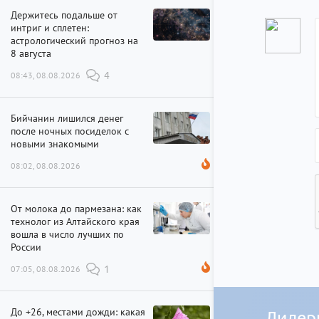
Держитесь подальше от
интриг и сплетен:
астрологический прогноз на
8 августа
08:43, 08.08.2026
4
Бийчанин лишился денег
после ночных посиделок с
новыми знакомыми
08:02, 08.08.2026
От молока до пармезана: как
технолог из Алтайского края
вошла в число лучших по
России
07:05, 08.08.2026
1
До +26, местами дожди: какая
Лидер