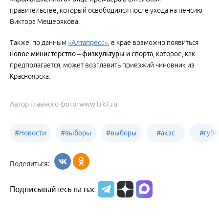
правительстве, который освободился после ухода на пенсию
Виктора Мещерякова.
Также, по данным
«Алтапресс»
, в крае возможно появиться
новое министерство – физкультуры и спорта
, которое, как
предполагается, может возглавить приезжий чиновник из
Красноярска.
Автор главного фото: www.trk7.ru
#
Новости
#
выборы
#
выборы
#
акзс
#
губе
политики
в Бийске
в России
Поделиться:
Подписывайтесь на нас