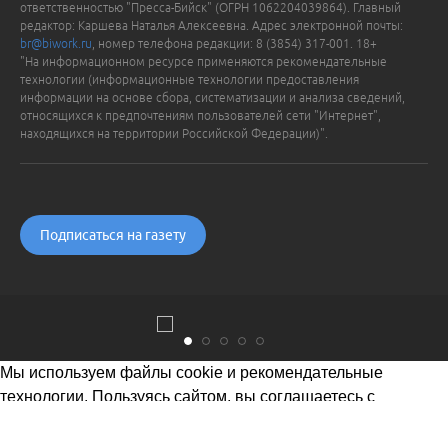
ответственностью "Пресса-Бийск" (ОГРН 1062204039864). Главный
редактор: Каршева Наталья Алексеевна. Адрес электронной почты:
br@biwork.ru
, номер телефона редакции: 8 (3854) 317-001. 18+
"На информационном ресурсе применяются рекомендательные
технологии (информационные технологии предоставления
информации на основе сбора, систематизации и анализа сведений,
относящихся к предпочтениям пользователей сети "Интернет",
находящихся на территории Российской Федерации)".
Подписаться на газету
Мы используем файлы cookie и рекомендательные
технологии. Пользуясь сайтом, вы соглашаетесь с
Политикой обработки персональных данных