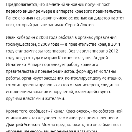
Предполагается, что 37-летний чиновник получит пост
первого вице-премьера
в аппарате краевого правительства.
Ранее его имя называли в числе основных кандидатов на этот
пост, который раньше занимал Сергей Локтев.
Иван Кибардин с 2003 года работал в органах управления
госимуществом, с 2009 года — в правительстве края, в 2011
году стал замглавы госаппарата. Возглавил аппарат в 2012
году, когда оттуда в мэрию Красноярска ушел Андрей
Игнатенко. Аппарат организует работу краевого
правительства и премьер-министра: формирует их планы
работы, организует заседания, контролирует документацию,
готовит проекты правовых актов от министерств, следит за
исполнением законов и поручений, взаимодействует с
другими властями и жителями.
Кроме того, сообщает «7 канал Красноярск», «по собственной
инициативе» также уволен замминистра промышленности
Дмитрий Усенков
. Можно предположить, что он займет пост
«промышленного» вице-премьера
в алтайском