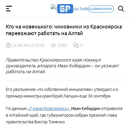
Бийск-online
Кто на новенького: чиновники из Красноярска
переезжают работать на Алтай
15:50, 04.10.2018
2436
0
Правительство Красноярского края покинул
руководитель аппарата Иван Кибардин – он уезжает
работать на Алтай.
Его увольнение «по собственной инициативе» утвердил и.о.
премьер-министра края Юрий Лапшин еще 30 сентября.
По данным
«7 канал Красноярск»
,
Иван Кибардин
отправился
в Алтайский край, где губернатором избран прежний глава
правительства Виктор Томенко.