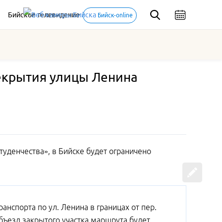
Бийское телевидение
Бийск-online
рекрытия улицы Ленина
туденчества», в Бийске будет ограничено
анспорта по ул. Ленина в границах от пер.
ъезд закрытого участка маршрута будет