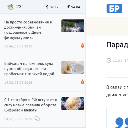
23°
82.17
94.84
Не просто соревнования и
достижения: бийчан
поздравляют с Днем
физкультурника
Парад
15:46, 08.08.2026
21:55, 1
Бийчанам напомнили, куда
нужно обращаться при
проблемах с горячей водой
15:02, 08.08.2026
В связи с
движение 
С 1 сентября в РФ вступают в
силу новые правила оборота
цифровой валюты
14:31, 08.08.2026
1