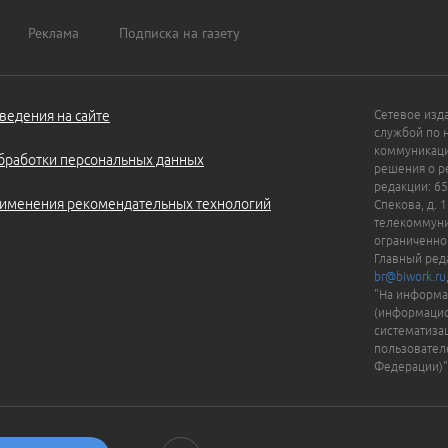
Реклама
Подписка на газету
ведения на сайте
Сетевое изд
службой по 
коммуникаци
бработки персональных данных
решения о ре
редакции: 65
именения рекомендательных технологий
Спекова, д. 
телекоммуни
ограниченно
Главный ред
br@biwork.ru
"На информа
(информацио
систематиза
пользовател
Федерации)"