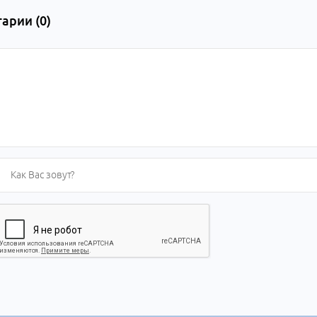
арии (
0
)