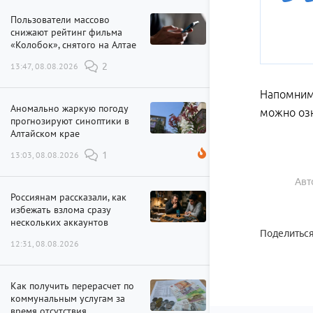
Пользователи массово
снижают рейтинг фильма
«Колобок», снятого на Алтае
13:47, 08.08.2026
2
Напомним,
Аномально жаркую погоду
можно оз
прогнозируют синоптики в
Алтайском крае
13:03, 08.08.2026
1
Авт
Россиянам рассказали, как
избежать взлома сразу
нескольких аккаунтов
Поделиться
12:31, 08.08.2026
Как получить перерасчет по
коммунальным услугам за
время отсутствия