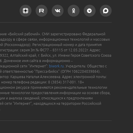
ание «Бийский рабочий». СМИ зарегистрировано Федеральной
надзору в сфере связи, информационных технологий и массовых
й (Роскомнадзор). Регистрационный номер и дата принятия
гистрации: серия Эл № ФС77 – 83115 от 12.05.2022г. Адрес:
9322, Алтайский край, г. Бийск, ул. Имени Героя Советского Союза
16. Доменное имя сайта в информационно –
кационной сети "Интернет":
biwork.ru
. Учредитель: Общество с
й ответственностью "Пресса-Бийск" (ОГРН 1062204039864).
актор: Каршева Наталья Алексеевна. Адрес электронной почты:
, номер телефона редакции: 8 (3854) 317-001. 18+
ционном ресурсе применяются рекомендательные технологии
нные технологии предоставления информации на основе сбора,
ции и анализа сведений, относящихся к предпочтениям
ей сети "Интернет", находящихся на территории Российской
.