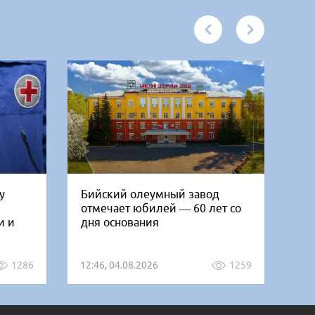
у
Бийский олеумный завод
Ни
отмечает юбилей — 60 лет со
Би
и и
дня основания
го
1286
12:46, 04.08.2026
1259
12: