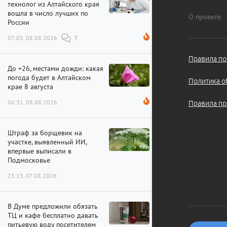
технолог из Алтайского края
вошла в число лучших по
О проекте
России
07:05, 08.08.2026
1
Правила по
До +26, местами дожди: какая
погода будет в Алтайском
Политика о
крае 8 августа
06:31, 08.08.2026
Правила пр
Штраф за борщевик на
участке, выявленный ИИ,
впервые выписали в
Подмосковье
23:13, 07.08.2026
В Думе предложили обязать
ТЦ и кафе бесплатно давать
питьевую воду посетителям