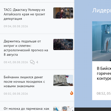
Лидер
ТАСС: Джастасу Уолкеру из
Алтайского края не грозит
депортация
09:04, 08.08.2026
Держитесь подальше от
интриг и сплетен:
астрологический прогноз на
8 августа
08:43, 08.08.2026
4
В Бийск
горяче
Бийчанин лишился денег
контур
после ночных посиделок с
новыми знакомыми
08:52, 0
08:02, 08.08.2026
От молока до пармезана: как