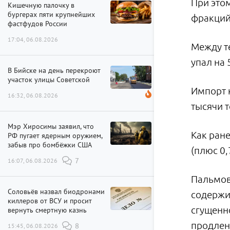
При этом
Кишечную палочку в
бургерах пяти крупнейших
фракций 
фастфудов России
17:04, 06.08.2026
Между те
упал на 
В Бийске на день перекроют
участок улицы Советской
Импорт к
16:32, 06.08.2026
тысячи т
Мэр Хиросимы заявил, что
Как ране
РФ пугает ядерным оружием,
забыв про бомбёжки США
(плюс 0,
16:07, 06.08.2026
7
Пальмов
Соловьёв назвал биодронами
содержит
киллеров от ВСУ и просит
сгущенно
вернуть смертную казнь
продлен
15:45, 06.08.2026
8