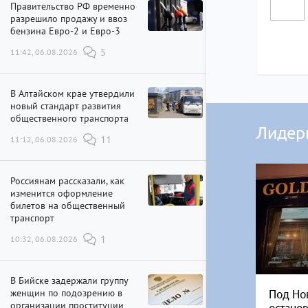
Правительство РФ временно
разрешило продажу и ввоз
бензина Евро-2 и Евро-3
11:42, 06.08.2026
5
В Алтайском крае утвердили
новый стандарт развития
общественного транспорта
Лидер
11:12, 06.08.2026
11
Россиянам рассказали, как
изменится оформление
билетов на общественный
транспорт
10:32, 06.08.2026
1
В Бийске задержали группу
женщин по подозрению в
Под Но
организации проституции