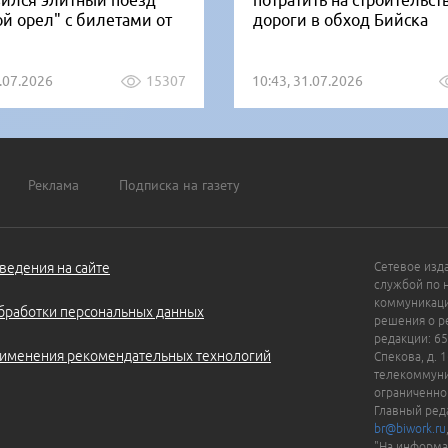
вился элитный поезд
потратить на строительст
ой орел" с билетами от
дороги в обход Бийска
1.07.2026
15307
10:43, 31.07.2026
Реклама
Подписка на газету
ведения на сайте
Сетевое изд
службой по 
коммуникаци
бработки персональных данных
решения о ре
редакции: 65
именения рекомендательных технологий
Спекова, д. 
телекоммуни
ограниченно
Главный ред
br@biwork.ru
"На информа