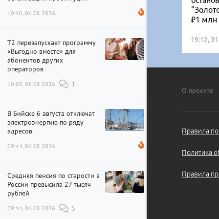
остано
"Золот
10:10, 06.08.2026
₽1 млн
19:12, 3
Т2 перезапускает программу
«Выгодно вместе» для
абонентов других
операторов
10:05, 06.08.2026
1
О проекте
В Бийске 6 августа отключат
электроэнергию по ряду
адресов
Правила по
09:44, 06.08.2026
Политика о
Правила пр
Средняя пенсия по старости в
России превысила 27 тысяч
рублей
09:14, 06.08.2026
5