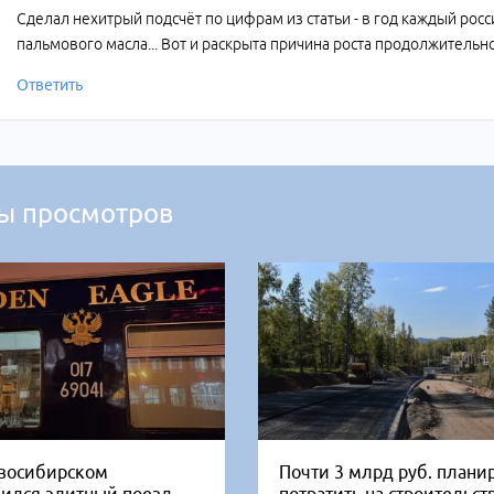
Сделал нехитрый подсчёт по цифрам из статьи - в год каждый росс
пальмового масла... Вот и раскрыта причина роста продолжительн
Ответить
ы просмотров
восибирском
Почти 3 млрд руб. плани