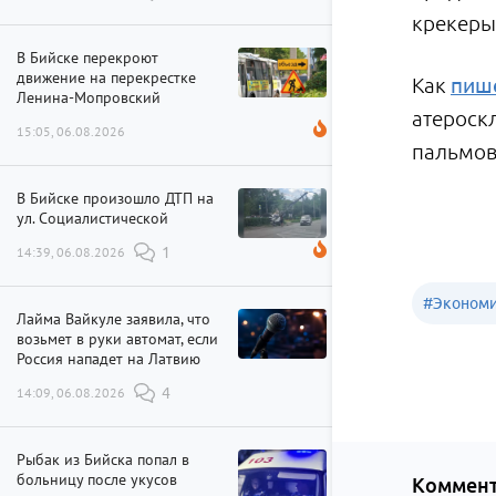
крекеры,
В Бийске перекроют
движение на перекрестке
Как
пиш
Ленина-Мопровский
атероск
15:05, 06.08.2026
пальмов
В Бийске произошло ДТП на
ул. Социалистической
14:39, 06.08.2026
1
#
Эконом
Лайма Вайкуле заявила, что
возьмет в руки автомат, если
Россия нападет на Латвию
14:09, 06.08.2026
4
Рыбак из Бийска попал в
больницу после укусов
Коммент