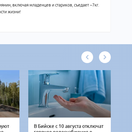
иянин, включая младенцев и стариков, съедает ~7кг.
ости жизни!
руют
В Бийске с 10 августа отключат
Се