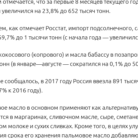
 отмечается, что за первые 8 месяцев текущего г
увеличился на 23,8% до 652 тысяч тонн.
м, как отмечает Росстат, импорт подсолнечного, 
59,7% до 1 тысячи тонн (с начала года — увеличилс
окосового (копрового) и масла бабассу в позапро
онн (в январе—августе — сократился на 0,1% до 50
е сообщалось, в 2017 году Россия ввезла 891 тыс
7% к 2016 году).
ое масло в основном применяют как альтернативу
ся в маргаринах, сливочном масле, сыре, сметане
м молоке и сухих сливках. Кроме того, в целях ул
ия срока его хранения пальмовое масло добавляют