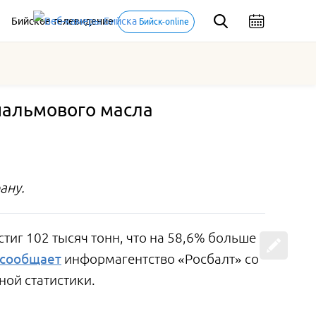
Бийское телевидение
Бийск-online
пальмового масла
ану.
тиг 102 тысяч тонн, что на 58,6% больше
сообщает
информагентство «Росбалт» со
ой статистики.