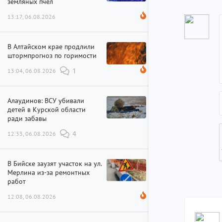
земляных пчел
13:17, 06.08.2026
В Алтайском крае продлили
штормпрогноз по горимости
13:04, 06.08.2026
1
Алаудинов: ВСУ убивали
детей в Курской области
ради забавы
12:33, 06.08.2026
4
В Бийске заузят участок на ул.
Мерлина из-за ремонтных
работ
12:08, 06.08.2026