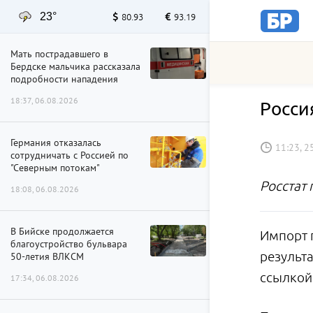
23°
80.93
93.19
Мать пострадавшего в
Бердске мальчика рассказала
подробности нападения
18:37, 06.08.2026
Росси
Германия отказалась
11:23, 2
сотрудничать с Россией по
"Северным потокам"
Росстат 
18:08, 06.08.2026
В Бийске продолжается
Импорт п
благоустройство бульвара
результ
50-летия ВЛКСМ
ссылкой
17:34, 06.08.2026