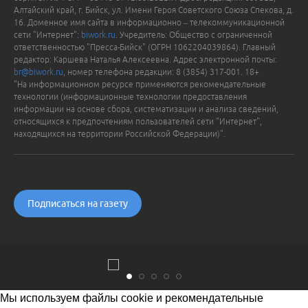
Алтайский край, г. Бийск, ул. Имени Героя Советского Союза Спекова, д.
16. Доменное имя сайта в информационно – телекоммуникационной
сети "Интернет":
biwork.ru
. Учредитель: Общество с ограниченной
ответственностью "Пресса-Бийск" (ОГРН 1062204039864). Главный
редактор: Каршева Наталья Алексеевна. Адрес электронной почты:
br@biwork.ru
, номер телефона редакции: 8 (3854) 317-001. 18+
"На информационном ресурсе применяются рекомендательные
технологии (информационные технологии предоставления
информации на основе сбора, систематизации и анализа сведений,
относящихся к предпочтениям пользователей сети "Интернет",
находящихся на территории Российской Федерации)".
Подписаться на газету
Мы используем файлы cookie и рекомендательные