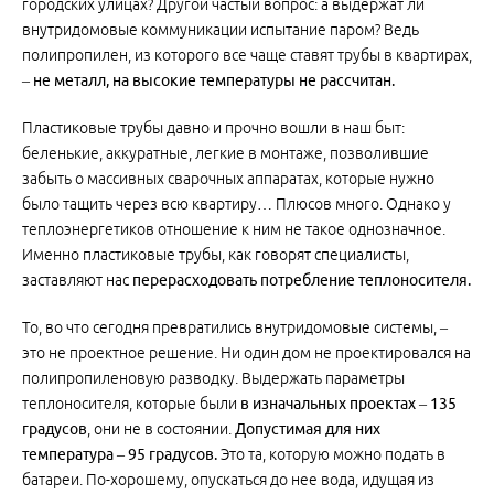
городских улицах? Другой частый вопрос: а выдержат ли
внутридомовые коммуникации испытание паром? Ведь
полипропилен, из которого все чаще ставят трубы в квартирах,
–
не металл, на высокие температуры не рассчитан.
Пластиковые трубы давно и прочно вошли в наш быт:
беленькие, аккуратные, легкие в монтаже, позволившие
забыть о массивных сварочных аппаратах, которые нужно
было тащить через всю квартиру… Плюсов много. Однако у
теплоэнергетиков отношение к ним не такое однозначное.
Именно пластиковые трубы, как говорят специалисты,
заставляют нас
перерасходовать потребление теплоносителя.
То, во что сегодня превратились внутридомовые системы, –
это не проектное решение. Ни один дом не проектировался на
полипропиленовую разводку. Выдержать параметры
теплоносителя, которые были
в изначальных проектах – 135
градусов
, они не в состоянии.
Допустимая для них
температура – 95 градусов.
Это та, которую можно подать в
батареи. По-хорошему, опускаться до нее вода, идущая из