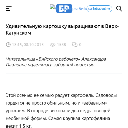
Бийск-online
Удивительную кaртошку выращивают в Верх-
Катунском
18:15, 08.10.2018
1588
0
Читательница «Бийского рабочего» Александра
Павловна поделилась забавной новостью.
Этой осенью ее семью радует картофель. Садоводы
гордятся не просто обильным, но и «забавным»
урожаем. В огороде выкопали два ведра овощей
необычной формы.
Самая крупная картофелина
весит
1,5 кг
.