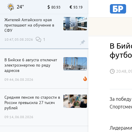
24°
80.93
93.19
Жителей Алтайского края
приглашают на обучение в
СФУ
10:47, 05.08.2026
1
В Бий
футбо
В Бийске 6 августа отключат
электроэнергию по ряду
адресов
20:48, 0
09:44, 06.08.2026
Средняя пенсия по старости в
За победу
России превысила 27 тысяч
Спортсмен
рублей
09:14, 06.08.2026
Лидерами 