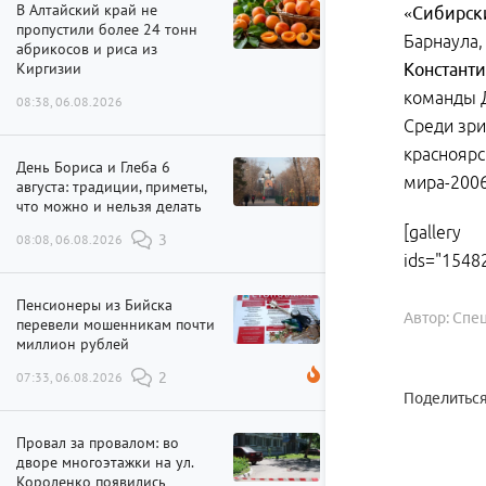
В Алтайский край не
«Сибирск
пропустили более 24 тонн
Барнаула,
абрикосов и риса из
Киргизии
Константи
команды
08:38, 06.08.2026
Среди зри
красноярс
День Бориса и Глеба 6
мира-200
августа: традиции, приметы,
что можно и нельзя делать
[gallery
08:08, 06.08.2026
3
ids="1548
Пенсионеры из Бийска
Автор: Спе
перевели мошенникам почти
миллион рублей
07:33, 06.08.2026
2
Поделиться
Провал за провалом: во
дворе многоэтажки на ул.
Короленко появились