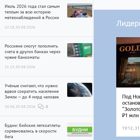
Июль 2026 года стал самым
теплым за всю историю
метеонаблюдений в России
Лидер
22:18, 05.08.2026
Россияне смогут пополнять
счета в других банках через
чужие банкоматы
21:13, 05.08.2026
Учёные считают, что нужно
вдвое сократить население
Под Но
Земли — до 4 млрд человек
остано
20:36, 05.08.2026
8
"Золот
₽1 млн
Будни: бийские легкоатлеты
19:12, 3
соревновались в скорости
бега