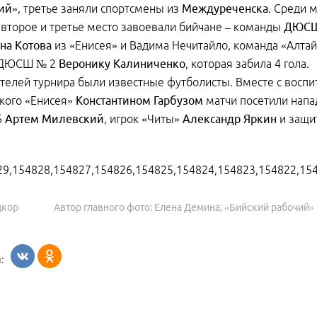
ий»
, третье заняли спортсмены из
Междуреченска
. Среди 
 второе и третье место завоевали бийчане – команды
ДЮСШ
на Котова
из «Енисея» и Вадима Нечитайло, команда «Алта
 ДЮСШ № 2
Веронику Калиниченко
, которая забила 4 гола.
телей турнира были известные футболисты. Вместе с восп
кого «Енисея»
Константином Гарбузом
матчи посетили напа
6
Артем Милевский
, игрок «Читы»
Александр Яркин
и защи
29,154828,154827,154826,154825,154824,154823,154822,15
цкор
Автор главного фото: Елена Демина, «Бийский рабочий»
: