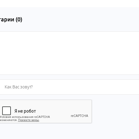
арии (
0
)