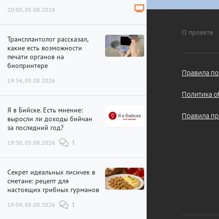
20:00, 05.08.2026
О проекте
Трансплантолог рассказал,
какие есть возможности
печати органов на
биопринтере
Правила по
19:34, 05.08.2026
Политика о
Я в Бийске. Есть мнение:
Правила пр
выросли ли доходы бийчан
за последний год?
19:30, 05.08.2026
1
Секрет идеальных лисичек в
сметане: рецепт для
настоящих грибных гурманов
19:09, 05.08.2026
1