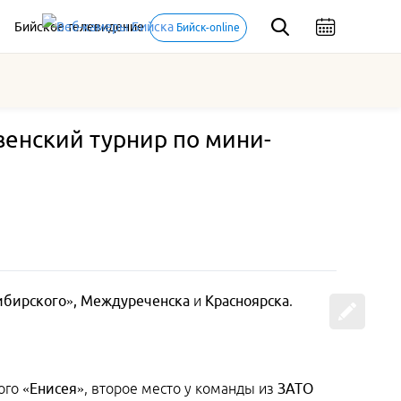
Бийское телевидение
Бийск-online
енский турнир по мини-
Сибирского», Междуреченска
и
Красноярска
.
кого
«Енисея»
, второе место у команды из
ЗАТО