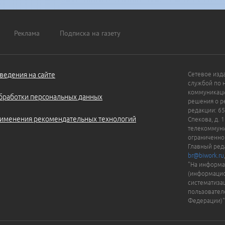
Реклама
Подписка на газету
ведения на сайте
Сетевое изд
службой по 
коммуникаци
бработки персональных данных
решения о ре
редакции: 65
именения рекомендательных технологий
Спекова, д. 
телекоммуни
ограниченно
Главный ред
br@biwork.ru
"На информа
(информацио
систематиза
пользовател
Федерации)"