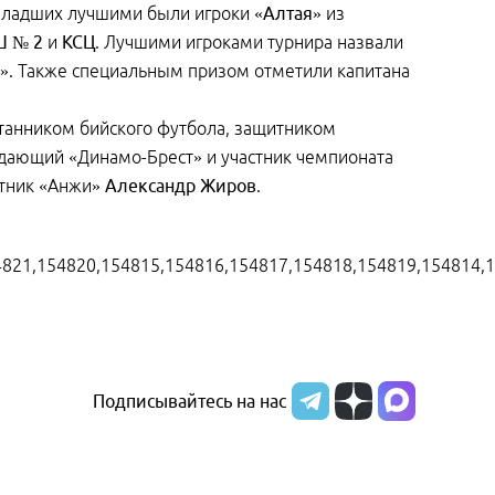
младших лучшими были игроки
«Алтая»
из
 № 2
и
КСЦ
. Лучшими игроками турнира назвали
й». Также специальным призом отметили капитана
итанником бийского футбола, защитником
дающий «Динамо-Брест» и участник чемпионата
тник «Анжи»
Александр Жиров
.
4821,154820,154815,154816,154817,154818,154819,154814,1
Подписывайтесь на нас