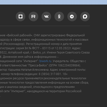
ание «Бийский рабочий». СМИ зарегистрировано Федеральной
надзору в сфере связи, информационных технологий и массовых
й (Роскомнадзор). Регистрационный номер и дата принятия
гистрации: серия Эл № ФС77 – 83115 от 12.05.2022г. Адрес:
9322, Алтайский край, г. Бийск, ул. Имени Героя Советского Союза
16. Доменное имя сайта в информационно –
кационной сети "Интернет":
biwork.ru
. Учредитель: Общество с
й ответственностью "Пресса-Бийск" (ОГРН 1062204039864).
актор: Каршева Наталья Алексеевна. Адрес электронной почты:
, номер телефона редакции: 8 (3854) 317-001. 18+
ционном ресурсе применяются рекомендательные технологии
нные технологии предоставления информации на основе сбора,
ции и анализа сведений, относящихся к предпочтениям
ей сети "Интернет", находящихся на территории Российской
.