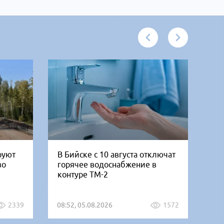
руют
В Бийске с 10 августа отключат
«Б
во
горячее водоснабжение в
но
контуре ТМ-2
от
2339
08:52, 05.08.2026
1572
07: