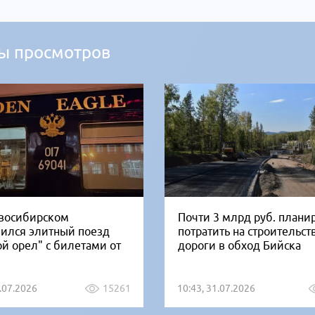
ы просмотров
восибирском
Почти 3 млрд руб. плани
вился элитный поезд
потратить на строительст
ой орел" с билетами от
дороги в обход Бийска
1.07.2026
15261
10:43, 31.07.2026