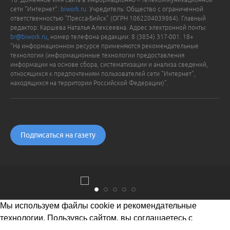
сети "Интернет":
biwork.ru
. Учредитель: Общество с ограниченной
ответственностью "Пресса-Бийск" (ОГРН 1062204039864). Главный
редактор: Каршева Наталья Алексеевна. Адрес электронной почты:
br@biwork.ru
, номер телефона редакции: 8 (3854) 317-001. 18+
"На информационном ресурсе применяются рекомендательные
технологии (информационные технологии предоставления
информации на основе сбора, систематизации и анализа сведений,
относящихся к предпочтениям пользователей сети "Интернет",
находящихся на территории Российской Федерации)".
Подписаться на газету
Мы используем файлы cookie и рекомендательные
технологии. Пользуясь сайтом, вы соглашаетесь с