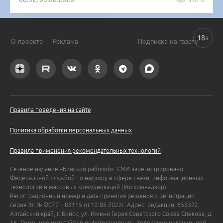
18+
О проекте
Реклама
Подписка на газету
Правила поведения на сайте
Политика обработки персональных данных
Правила применения рекомендательных технологий
Сетевое издание «Бийский рабочий». СМИ зарегистрировано
Федеральной службой по надзору в сфере связи, информационных
технологий и массовых коммуникаций (Роскомнадзор).
Регистрационный номер и дата принятия решения о регистрации:
серия Эл № ФС77 – 83115 от 12.05.2022г. Адрес: редакции: 659322,
Алтайский край, г. Бийск, ул. Имени Героя Советского Союза Спекова, д.
16. Доменное имя сайта в информационно – телекоммуникационной