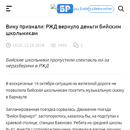
Бийск-online
Вину признали: РЖД вернуло деньги бийским
школьникам
14:25, 15.10.2018
1455
2
Бийские школьники пропустили спектакль из-за
неразберихи в РЖД
В воскресенье 14 октября ситуация на железной дороге не
позволила бийским школьникам посетить музыкальную сказку
в Барнауле.
Запланированная поездка сорвалась. Движение поезда
"Бийск-Барнаул" застопорилось, казалось бы, на подступах к
краевой столице, станции Баюново. Ребята из средней школы
№ 41, вместе с сопровождающими, провели в вагоне лишних