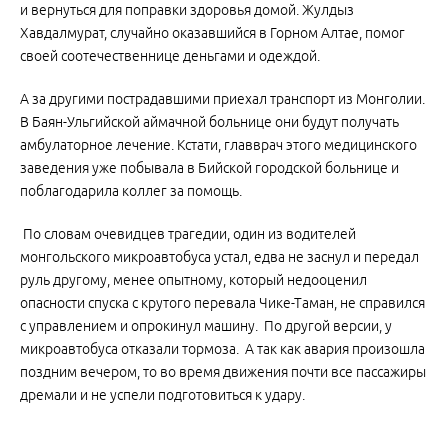
и вернуться для поправки здоровья домой. Жулдыз
Хавдалмурат, случайно оказавшийся в Горном Алтае, помог
своей соотечественнице деньгами и одеждой.
А за другими пострадавшими приехал транспорт из Монголии.
В Баян-Ульгийской аймачной больнице они будут получать
амбулаторное лечение. Кстати, главврач этого медицинского
заведения уже побывала в Бийской городской больнице и
поблагодарила коллег за помощь.
По словам очевидцев трагедии, один из водителей
монгольского микроавтобуса устал, едва не заснул и передал
руль другому, менее опытному, который недооценил
опасности спуска с крутого перевала Чике-Таман, не справился
с управлением и опрокинул машину. По другой версии, у
микроавтобуса отказали тормоза. А так как авария произошла
поздним вечером, то во время движения почти все пассажиры
дремали и не успели подготовиться к удару.