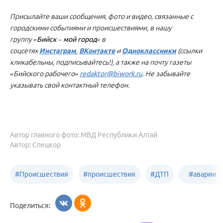
Присылайте ваши сообщения, фото и видео, связанные с
городскими событиями и происшествиями, в нашу
группу
«Бийск – мой город»
в
соцсетях
Инстаграм
,
ВКонтакте
и
Одноклассники
(ссылки
кликабельны, подписывайтесь!), а также на почту газеты
«Бийского рабочего»
redaktor@biwork.ru
. Не забывайте
указывать свой контактный телефон.
Автор главного фото: МВД Республики Алтай
Автор: Спецкор
#
Происшествия
#
происшествия
#
ДТП
#
аварии
Бийск
Алтайский край
в
Поделиться:
Бийске