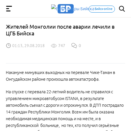
Бийск-online
Жителей Монголии после аварии лечили в
ЦГБ Бийска
01:13, 29.08.2018
747
0
Накануне минувших выходных на перевале Чике-Таман в
Онгудайском районе произошла автокатастрофа.
На спуске с перевала 22-летний водитель не справился с
управлением микроавтобусом ISTANA, в результате
автомобиль съехал с дороги и опрокинулся. В ДТП пострадало
14 граждан Республики Монголия. Всем им была оказана
необходимая медицинская помощь и на месте, и в
республиканской больнице, но тех, кто получил серьёзные