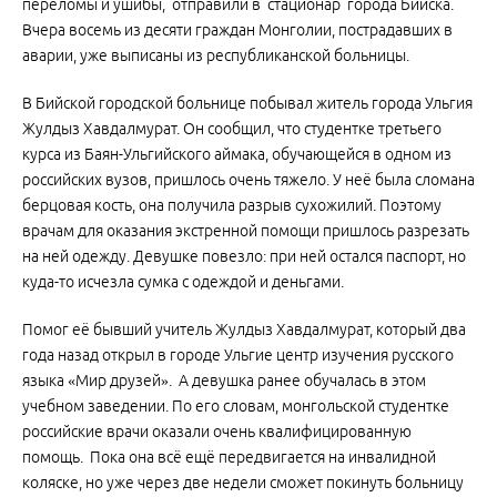
переломы и ушибы, отправили в стационар города Бийска.
Вчера восемь из десяти граждан Монголии, пострадавших в
аварии, уже выписаны из республиканской больницы.
В Бийской городской больнице побывал житель города Ульгия
Жулдыз Хавдалмурат. Он сообщил, что студентке третьего
курса из Баян-Ульгийского аймака, обучающейся в одном из
российских вузов, пришлось очень тяжело. У неё была сломана
берцовая кость, она получила разрыв сухожилий. Поэтому
врачам для оказания экстренной помощи пришлось разрезать
на ней одежду. Девушке повезло: при ней остался паспорт, но
куда-то исчезла сумка с одеждой и деньгами.
Помог её бывший учитель Жулдыз Хавдалмурат, который два
года назад открыл в городе Ульгие центр изучения русского
языка «Мир друзей». А девушка ранее обучалась в этом
учебном заведении. По его словам, монгольской студентке
российские врачи оказали очень квалифицированную
помощь. Пока она всё ещё передвигается на инвалидной
коляске, но уже через две недели сможет покинуть больницу