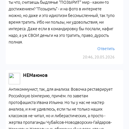
ты что, считаешь быдлячье "ПОЗЫРИТ" мир - каким-то
достижением? "Позырить" - и на фото в интернете
можно, но даже и это идиотизм бессмысленный, так тупо
время тратить. Ибо ни пользы, ни удовольствия, ни
интереса. Даже если в командировку бы послали, нафиг
надо, а уж СВОИ деньги на это тратить, право, дурость
полная.
Ответить
20:46, 20.05.2026
НЕМаюнов
Антикоммунист, так, для анализа: Вовочка реставрирует
Российскую Ымперию, причём. по заветам
протофашиста Ивана Ильина. Но ты у нас не мастер
анализа, и я не удивлюсь, если ты не только наших
классиков не читал, но и либерастических, а просто -
жертва пропаганды Чубайсов-Новодворских-Гайдаров-