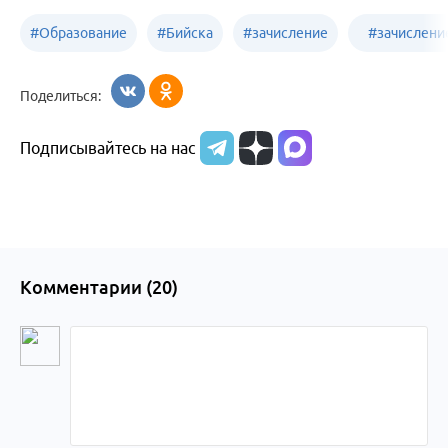
#
Образование
#
Бийска
#
зачисление
#
зачислени
Алтайского
в детские
в первый
Поделиться:
края
сады
класс
Подписывайтесь на нас
Комментарии (
20
)