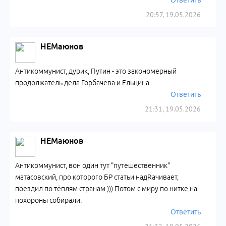
Ответить
20:57, 19.05.2026
НЕМаюнов
Антикоммунист, дурик, Путин - это закономерный
продолжатель дела Горбачёва и Ельцина.
Ответить
21:31, 19.05.2026
НЕМаюнов
Антикоммунист, вон один тут "путешественник"
матасовский, про которого БР статьи надRачивает,
поездил по тёплям странам ))) Потом с миру по нитке на
похороны собирали.
Ответить