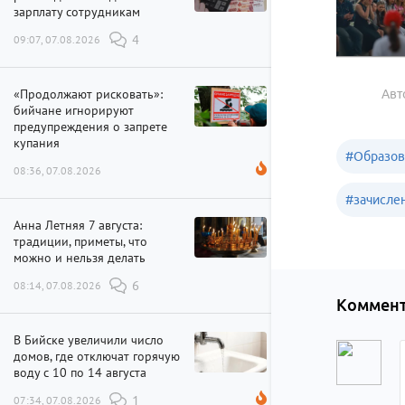
зарплату сотрудникам
09:07, 07.08.2026
4
«Продолжают рисковать»:
Авт
бийчане игнорируют
предупреждения о запрете
купания
#
Образов
08:36, 07.08.2026
#
зачисле
Анна Летняя 7 августа:
традиции, приметы, что
можно и нельзя делать
08:14, 07.08.2026
6
Коммент
В Бийске увеличили число
домов, где отключат горячую
воду с 10 по 14 августа
07:34, 07.08.2026
1