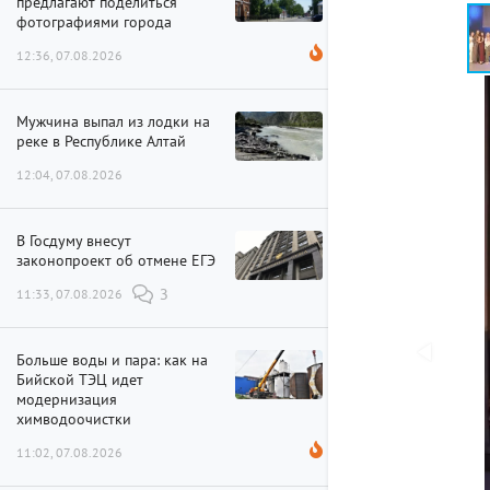
предлагают поделиться
фотографиями города
12:36, 07.08.2026
Мужчина выпал из лодки на
реке в Республике Алтай
12:04, 07.08.2026
В Госдуму внесут
законопроект об отмене ЕГЭ
11:33, 07.08.2026
3
Больше воды и пара: как на
Бийской ТЭЦ идет
модернизация
химводоочистки
11:02, 07.08.2026