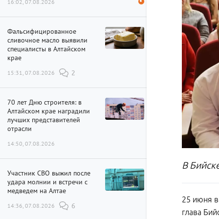
16:02, 07.08.2026
Фальсифицированное
сливочное масло выявили
специалисты в Алтайском
крае
15:31, 07.08.2026
2
70 лет Дню строителя: в
Алтайском крае наградили
лучших представителей
отрасли
14:50, 07.08.2026
В Бийск
Участник СВО выжил после
удара молнии и встречи с
медведем на Алтае
25 июня в
14:36, 07.08.2026
6
глава Бий