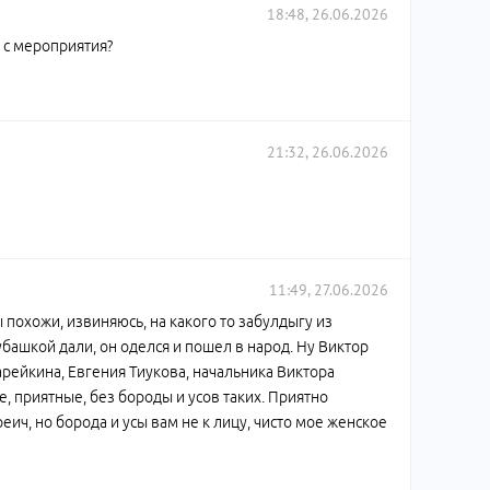
18:48, 26.06.2026
 с мероприятия?
21:32, 26.06.2026
11:49, 27.06.2026
 похожи, извиняюсь, на какого то забулдыгу из
убашкой дали, он оделся и пошел в народ. Ну Виктор
арейкина, Евгения Тиукова, начальника Виктора
, приятные, без бороды и усов таких. Приятно
ич, но борода и усы вам не к лицу, чисто мое женское