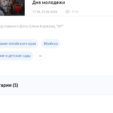
Дня молодежи
17:36, 25.06.2026
1114
ор главного фото: Елена Коржева, "БР"
ание Алтайского края
#
Бийска
ние в детские сады
арии (
5
)