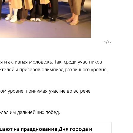
1/12
я и активная молодежь. Так, среди участников
дителей и призеров олимпиад различного уровня,
вом уровне, принимая участие во встрече
елал им дальнейших побед.
шают на празднование Дня города и