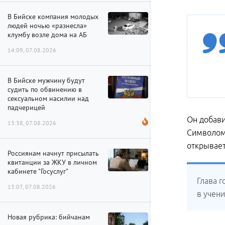
В Бийске компания молодых
людей ночью «разнесла»
клумбу возле дома на АБ
14:09, 07.08.2026
В Бийске мужчину будут
судить по обвинению в
сексуальном насилии над
падчерицей
Он добави
13:38, 07.08.2026
Символом 
открывает
Россиянам начнут присылать
квитанции за ЖКУ в личном
кабинете "Госуслуг"
Глава г
13:07, 07.08.2026
в учен
Новая рубрика: бийчанам