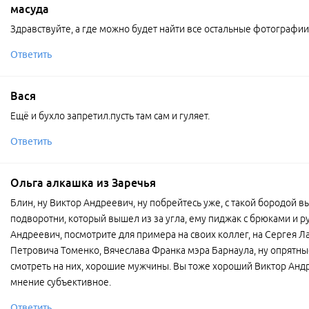
масуда
Здравствуйте, а где можно будет найти все остальные фотографии
Ответить
Вася
Ещё и бухло запретил.пусть там сам и гуляет.
Ответить
Ольга алкашка из Заречья
Блин, ну Виктор Андреевич, ну побрейтесь уже, с такой бородой вы
подворотни, который вышел из за угла, ему пиджак с брюками и р
Андреевич, посмотрите для примера на своих коллег, на Сергея Л
Петровича Томенко, Вячеслава Франка мэра Барнаула, ну опрятные
смотреть на них, хорошие мужчины. Вы тоже хороший Виктор Андре
мнение субъективное.
Ответить