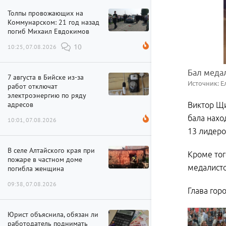
Толпы провожающих на
Коммунарском: 21 год назад
погиб Михаил Евдокимов
10:25, 07.08.2026
10
Бал меда
7 августа в Бийске из-за
Источник: Е
работ отключат
электроэнергию по ряду
адресов
Виктор Щи
бала нахо
10:01, 07.08.2026
13 лидер
В селе Алтайского края при
Кроме тог
пожаре в частном доме
медалисто
погибла женщина
09:38, 07.08.2026
Глава гор
Юрист объяснила, обязан ли
работодатель поднимать