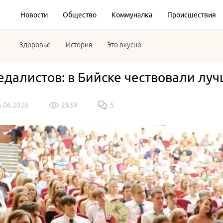
Новости
Общество
Коммуналка
Происшествия
Здоровье
История
Это вкусно
едалистов: в Бийске чествовали лу
6.06.2026
2639
5