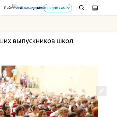
Бийское телевидение
Бийск-online
чших выпускников школ