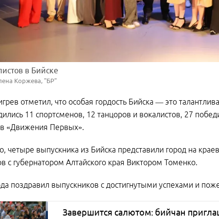
листов в Бийске
лена Коржева, "БР"
грев отметил, что особая гордость Бийска — это талантлива
дились 11 спортсменов, 12 танцоров и вокалистов, 27 побе
ов «Движения Первых».
о, четыре выпускника из Бийска представили город на крае
в с губернатором Алтайского края Виктором Томенко.
ода поздравил выпускников с достигнутыми успехами и пож
Завершится салютом: бийчан пригла