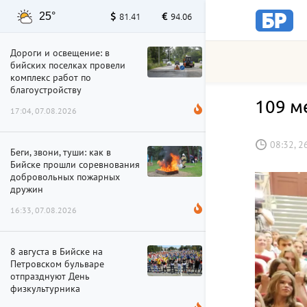
25°
81.41
94.06
Дороги и освещение: в
бийских поселках провели
комплекс работ по
благоустройству
109 м
17:04, 07.08.2026
08:32, 2
Беги, звони, туши: как в
Бийске прошли соревнования
добровольных пожарных
дружин
16:33, 07.08.2026
8 августа в Бийске на
Петровском бульваре
отпразднуют День
физкультурника