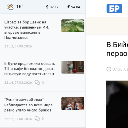
16°
82.17
94.84
Штраф за борщевик на
участке, выявленный ИИ,
впервые выписали в
Подмосковье
В Бий
23:13, 07.08.2026
перво
В Думе предложили обязать
ТЦ и кафе бесплатно давать
07:36, 0
питьевую воду посетителям
22:14, 07.08.2026
3
"Романтический спад"
наблюдается во всем мире –
резко упало число браков
21:12, 07.08.2026
2