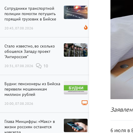
Сотрудники транспортной
полиции помогли потушить
горящий грузовик в Бийске
20:45, 07.08.2026
Стало известно, во сколько
обошелся Западу проект
"Антироссия"
20:31, 07.08.2026
10
Будни: пенсионеры из Бийска
перевели мошенникам
миллион рублей
20:00, 07.08.2026
Заявлен
Глава Минцифры: «Макс» в
жизни россиян останется
6 июля в 
навсегда