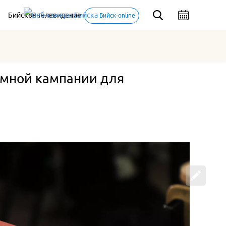
Бийское телевидение
Бийск-online
иемной кампании для