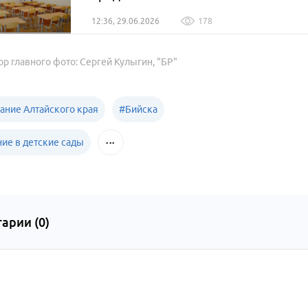
12:36, 29.06.2026
178
ор главного фото: Сергей Кулыгин, "БР"
ание Алтайского края
#
Бийска
ние в детские сады
арии (
0
)