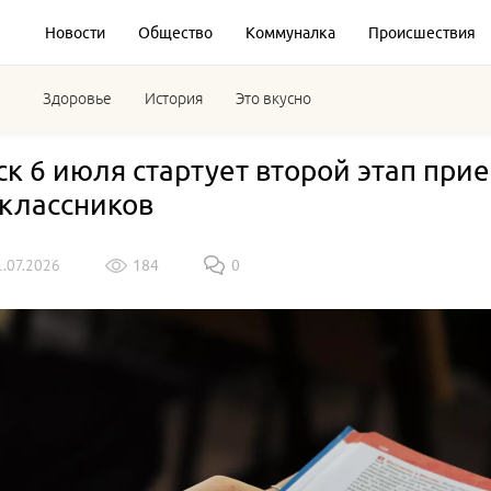
Новости
Общество
Коммуналка
Происшествия
Здоровье
История
Это вкусно
ск 6 июля стартует второй этап пр
классников
1.07.2026
184
0