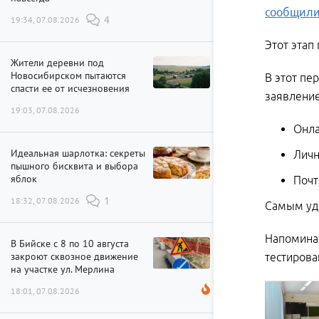
сообщил
19:34, 07.08.2026
4
Этот этап
Жители деревни под
Новосибирском пытаются
В этот пе
спасти ее от исчезновения
заявлени
19:03, 07.08.2026
Онла
Идеальная шарлотка: секреты
Личн
пышного бисквита и выбора
яблок
Почт
18:32, 07.08.2026
1
Самым удо
Напоминае
В Бийске с 8 по 10 августа
закроют сквозное движение
тестирова
на участке ул. Мерлина
18:01, 07.08.2026