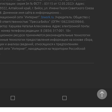
гистрации: серия Эл № ФС77 – 83115 от 12.05.2022г. Адрес:
9322, Алтайский край, г. Бийск, ул. Имени Героя Советского Союза
16. Доменное имя сайта в информационно –
кационной сети "Интернет":
biwork.ru
. Учредитель: Общество с
й ответственностью "Пресса-Бийск" (ОГРН 1062204039864).
актор: Каршева Наталья Алексеевна. Адрес электронной почты:
, номер телефона редакции: 8 (3854) 317-001. 18+
ционном ресурсе применяются рекомендательные технологии
нные технологии предоставления информации на основе сбора,
ции и анализа сведений, относящихся к предпочтениям
ей сети "Интернет", находящихся на территории Российской
.