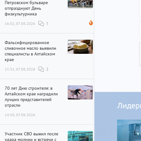
Петровском бульваре
отпразднуют День
физкультурника
16:02, 07.08.2026
1
Фальсифицированное
сливочное масло выявили
специалисты в Алтайском
крае
15:31, 07.08.2026
3
70 лет Дню строителя: в
Алтайском крае наградили
лучших представителей
Лидер
отрасли
14:50, 07.08.2026
Участник СВО выжил после
удара молнии и встречи с