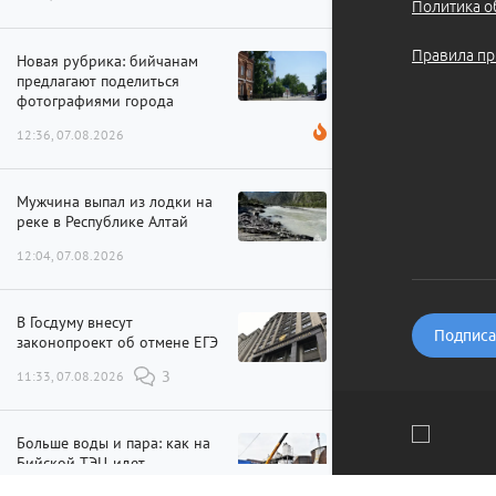
Политика о
Правила пр
Новая рубрика: бийчанам
предлагают поделиться
фотографиями города
12:36, 07.08.2026
Мужчина выпал из лодки на
реке в Республике Алтай
12:04, 07.08.2026
В Госдуму внесут
Подписат
законопроект об отмене ЕГЭ
11:33, 07.08.2026
3
Больше воды и пара: как на
Бийской ТЭЦ идет
модернизация