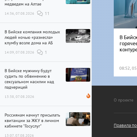
медведем на Алтае
14:36, 07.08.2026
11
В Бийске компания молодых
В Бийск
людей ночью «разнесла»
клумбу возле дома на АБ
горяче
контур
14:09, 07.08.2026
1
08:52, 0
В Бийске мужчину будут
судить по обвинению в
сексуальном насилии над
падчерицей
13:38, 07.08.2026
О проекте
Россиянам начнут присылать
квитанции за ЖКУ в личном
Правила по
кабинете "Госуслуг"
13:07, 07.08.2026