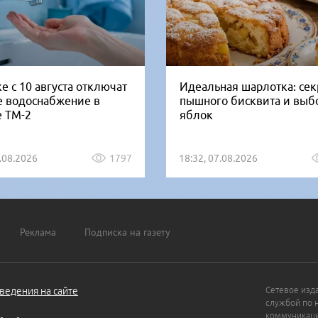
е с 10 августа отключат
Идеальная шарлотка: се
е водоснабжение в
пышного бисквита и выб
е ТМ-2
яблок
5.08.2026
1797
18:32, 07.08.2026
Реклама
Подписка на газету
ведения на сайте
Сетевое изд
службой по 
коммуникаци