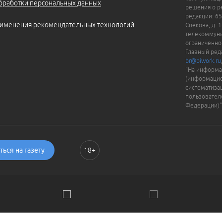
бработки персональных данных
решения о ре
редакции: 65
именения рекомендательных технологий
Спекова, д. 
телекоммуни
ограниченно
Главный ред
br@biwork.ru
"На информа
(информацио
систематиза
пользовател
Федерации)"
ься на газету
18+