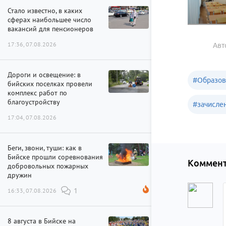
Стало известно, в каких
сферах наибольшее число
вакансий для пенсионеров
17:36, 07.08.2026
Авт
Дороги и освещение: в
#
Образов
бийских поселках провели
комплекс работ по
благоустройству
#
зачисле
17:04, 07.08.2026
Беги, звони, туши: как в
Бийске прошли соревнования
Коммент
добровольных пожарных
дружин
16:33, 07.08.2026
1
8 августа в Бийске на