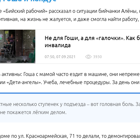
е «Бийский рабочий» рассказал о ситуации бийчанки Алёны,
итивная, на жизнь не жалуется, и даже смогла найти работу
Не для Гоши, а для «галочки». Как 
инвалида
07:50, 07.09.2021
3930
 активны: Гоша с мамой часто ездит в машине, они непреме
ии «Дети-ангелы». Учеба, лечебные процедуры. За день они 
тные несколько ступенек у подъезда – вот головная боль. 
 не покажется лёгким делом.
доме по ул. Красноармейская, 71 то делали, то демонтировал