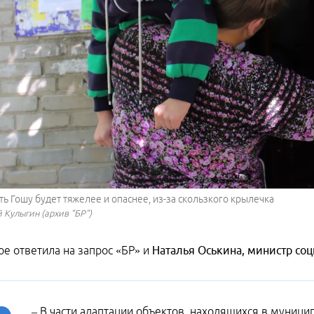
ь Гошу будет тяжелее и опаснее, из-за скользкого крылечка
 Кулыгин (архив "БР")
ое ответила на запрос «БР» и
Наталья Оськина, министр со
– В части адаптации объектов, находящихся в муници