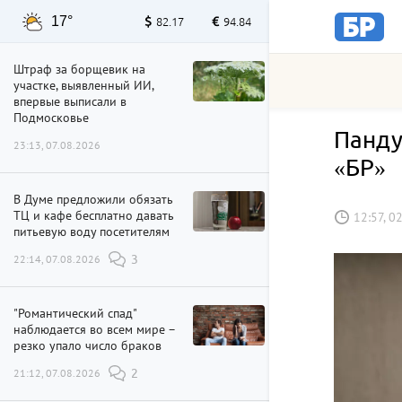
17°
82.17
94.84
Штраф за борщевик на
участке, выявленный ИИ,
впервые выписали в
Подмосковье
Панду
23:13, 07.08.2026
«БР»
В Думе предложили обязать
ТЦ и кафе бесплатно давать
12:57, 0
питьевую воду посетителям
22:14, 07.08.2026
3
"Романтический спад"
наблюдается во всем мире –
резко упало число браков
21:12, 07.08.2026
2