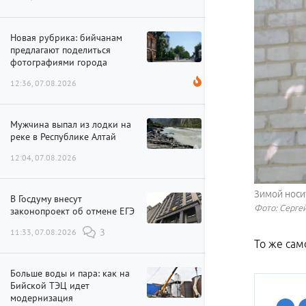
Новая рубрика: бийчанам
предлагают поделиться
фотографиями города
12:36, 07.08.2026
Мужчина выпал из лодки на
реке в Республике Алтай
12:04, 07.08.2026
Зимой носит
В Госдуму внесут
Фото: Сергей
законопроект об отмене ЕГЭ
11:33, 07.08.2026
3
То же сам
Больше воды и пара: как на
Бийской ТЭЦ идет
модернизация