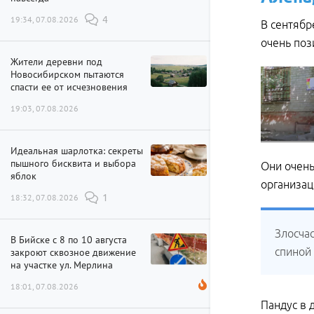
19:34, 07.08.2026
4
В сентябр
очень поз
Жители деревни под
Новосибирском пытаются
спасти ее от исчезновения
19:03, 07.08.2026
Идеальная шарлотка: секреты
пышного бисквита и выбора
Они очень
яблок
организац
18:32, 07.08.2026
1
Злосчас
В Бийске с 8 по 10 августа
спиной
закроют сквозное движение
на участке ул. Мерлина
18:01, 07.08.2026
Пандус в 