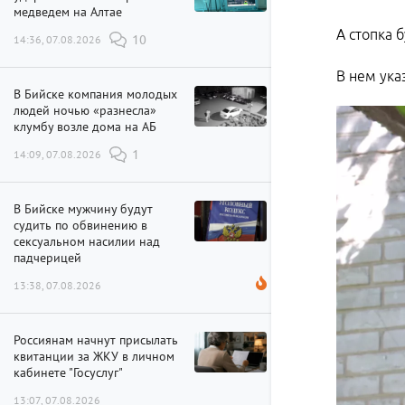
медведем на Алтае
А стопка 
14:36, 07.08.2026
10
В нем ука
В Бийске компания молодых
людей ночью «разнесла»
клумбу возле дома на АБ
14:09, 07.08.2026
1
В Бийске мужчину будут
судить по обвинению в
сексуальном насилии над
падчерицей
13:38, 07.08.2026
Россиянам начнут присылать
квитанции за ЖКУ в личном
кабинете "Госуслуг"
13:07, 07.08.2026