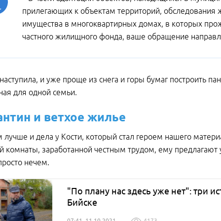
прилегающих к объектам территорий, обследования
имущества в многоквартирных домах, в которых про
частного жилищного фонда, ваше обращение направл
наступила, и уже проще из снега и горы бумаг построить па
ная для одной семьи.
антин и ветхое жилье
 лучше и дела у Кости, который стал героем нашего материа
 комнаты, заработанной честным трудом, ему предлагают 
 просто нечем.
"По плану нас здесь уже нет": три 
Бийске
07:41, 11.10.2021
4173