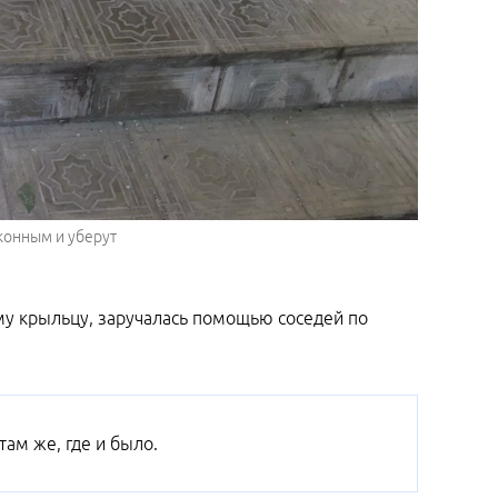
конным и уберут
ому крыльцу, заручалась помощью соседей по
.
там же, где и было.