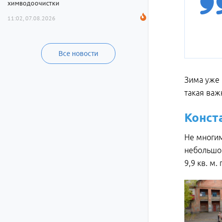
химводоочистки
11:02, 07.08.2026
Все новости
Зима уже 
такая важ
Конст
Не многим
небольшой
9,9 кв. м.