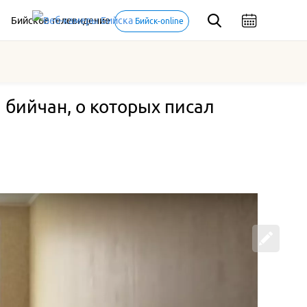
Бийское телевидение
Бийск-online
и бийчан, о которых писал