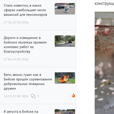
конструкц
Стало известно, в каких
сферах наибольшее число
вакансий для пенсионеров
17:36, 07.08.2026
Дороги и освещение: в
бийских поселках провели
комплекс работ по
благоустройству
17:04, 07.08.2026
Беги, звони, туши: как в
Бийске прошли соревнования
добровольных пожарных
дружин
16:33, 07.08.2026
1
8 августа в Бийске на