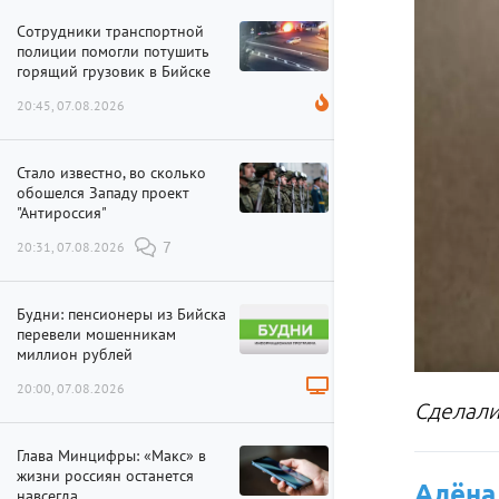
Сотрудники транспортной
полиции помогли потушить
горящий грузовик в Бийске
20:45, 07.08.2026
Стало известно, во сколько
обошелся Западу проект
"Антироссия"
20:31, 07.08.2026
7
Будни: пенсионеры из Бийска
перевели мошенникам
миллион рублей
20:00, 07.08.2026
Сделали
Глава Минцифры: «Макс» в
жизни россиян останется
Алёна
навсегда