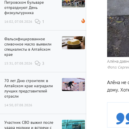
Петровском бульваре
отпразднуют День
физкультурника
16:02, 07.08.2026
1
Фальсифицированное
сливочное масло выявили
специалисты в Алтайском
крае
Алёна давн
15:31, 07.08.2026
3
Фото: Сергей
70 лет Дню строителя: в
Алёна не 
Алтайском крае наградили
дому. Хот
лучших представителей
отрасли
14:50, 07.08.2026
Участник СВО выжил после
удара молнии и встречи с