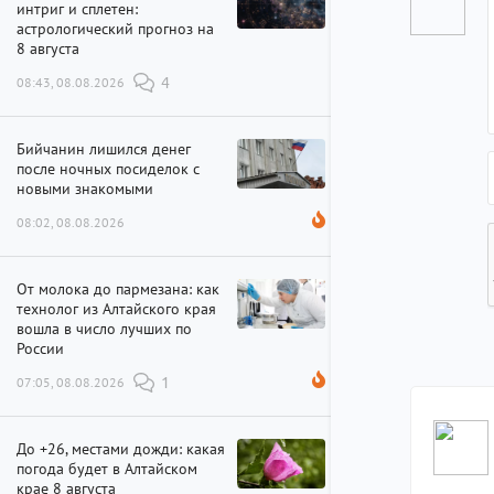
интриг и сплетен:
астрологический прогноз на
8 августа
08:43, 08.08.2026
4
Бийчанин лишился денег
после ночных посиделок с
новыми знакомыми
08:02, 08.08.2026
От молока до пармезана: как
технолог из Алтайского края
вошла в число лучших по
России
07:05, 08.08.2026
1
До +26, местами дожди: какая
погода будет в Алтайском
крае 8 августа