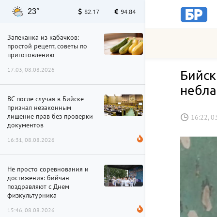
23°
82.17
94.84
Запеканка из кабачков:
простой рецепт, советы по
приготовлению
17:03, 08.08.2026
Бийск
небла
ВС после случая в Бийске
признал незаконным
лишение прав без проверки
16:22, 0
документов
16:31, 08.08.2026
Не просто соревнования и
достижения: бийчан
поздравляют с Днем
физкультурника
15:46, 08.08.2026