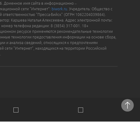
16. Доменное имя сайта в информационно –
кационной сети "Интернет":
biwork.ru
. Учредитель: Общество с
й ответственностью "Пресса-Бийск" (ОГРН 1062204039864).
актор: Каршева Наталья Алексеевна. Адрес электронной почты:
, номер телефона редакции: 8 (3854) 317-001. 18+
ционном ресурсе применяются рекомендательные технологии
нные технологии предоставления информации на основе сбора,
ции и анализа сведений, относящихся к предпочтениям
ей сети "Интернет", находящихся на территории Российской
.
отки персональных данных