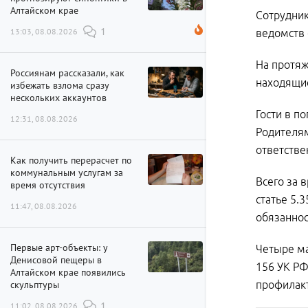
Алтайском крае
Сотрудник
13:03, 08.08.2026
1
ведомств
На протяж
Россиянам рассказали, как
находящие
избежать взлома сразу
нескольких аккаунтов
Гости в п
12:31, 08.08.2026
Родителям
ответстве
Как получить перерасчет по
коммунальным услугам за
Всего за 
время отсутствия
статье 5
11:47, 08.08.2026
обязаннос
Первые арт-объекты: у
Четыре ма
Денисовой пещеры в
156 УК РФ
Алтайском крае появились
скульптуры
профилакт
11:02, 08.08.2026
1