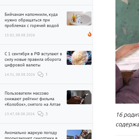
Бийчанам напомнили, куда
нужно обращаться при
проблемах с горячей водой
15:02, 08.08.2026
С 1 сентября в РФ вступают в
силу новые правила оборота
цифровой валюты
14:31, 08.08.2026
1
Пользователи массово
снижают рейтинг фильма
«Колобок», снятого на Алтае
16 роди
13:47, 08.08.2026
3
содержа
Аномально жаркую погоду
прогнозируют синоптики в