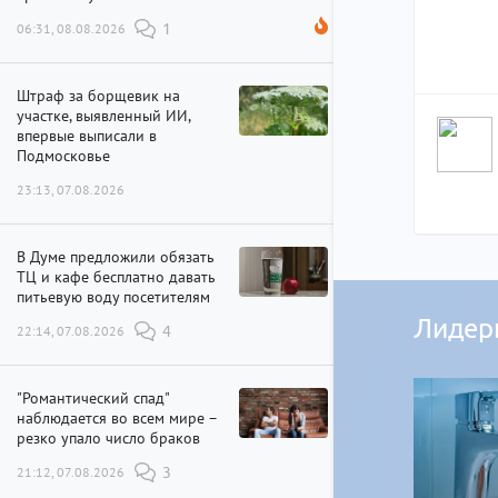
06:31, 08.08.2026
1
Штраф за борщевик на
участке, выявленный ИИ,
впервые выписали в
Подмосковье
23:13, 07.08.2026
В Думе предложили обязать
ТЦ и кафе бесплатно давать
питьевую воду посетителям
Лидер
22:14, 07.08.2026
4
"Романтический спад"
наблюдается во всем мире –
резко упало число браков
21:12, 07.08.2026
3