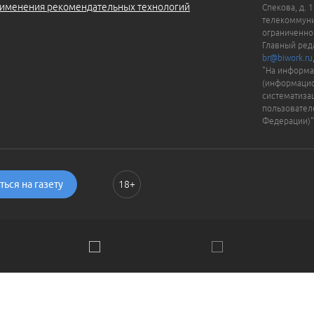
именения рекомендательных технологий
Спекова, д. 
телекоммуни
ограниченно
Главный ред
br@biwork.ru
"На информа
(информацио
систематиза
пользовател
Федерации)"
ься на газету
18+
ии. Пользуясь сайтом, вы соглашаетесь с
Политикой обраб