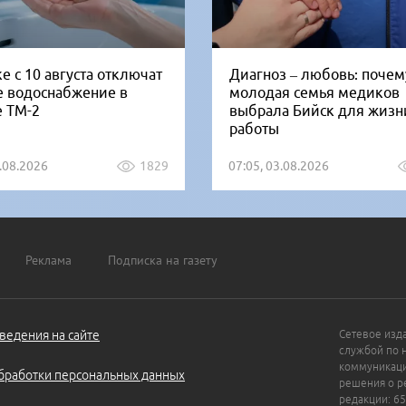
е с 10 августа отключат
Диагноз – любовь: почем
е водоснабжение в
молодая семья медиков
е ТМ-2
выбрала Бийск для жизн
работы
5.08.2026
1829
07:05, 03.08.2026
Реклама
Подписка на газету
ведения на сайте
Сетевое изд
службой по 
коммуникаци
бработки персональных данных
решения о ре
редакции: 65