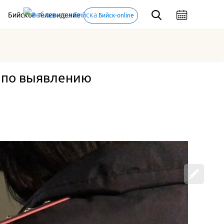
Бийское телевидение
Бийск-online
 по выявлению