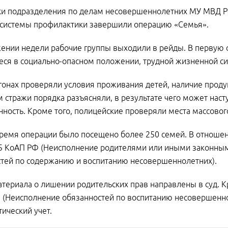
и подразделения по делам несовершеннолетних МУ МВД Ро
 системы профилактики завершили операцию «Семья».
ении недели рабочие группы выходили в рейды. В первую 
ся в социально-опасном положении, трудной жизненной си
огонах проверяли условия проживания детей, наличие проду
 стражи порядка разъясняли, в результате чего может наст
нность. Кроме того, полицейские проверяли места массово
время операции было посещено более 250 семей. В отношен
.35 КоАП РФ (Неисполнение родителями или иными законн
тей по содержанию и воспитанию несовершеннолетних).
териала о лишении родительских прав направлены в суд. К
 (Неисполнение обязанностей по воспитанию несовершенно
ический учет.