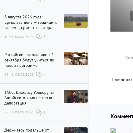
8 августа 2026 года:
Ермолаев день — традиции,
запреты, приметы погоды
10:31, 08.08.2026
3
Российские школьники с 1
Авт
сентября будут учиться по
новой программе
09:46, 08.08.2026
5
Поделиться
ТАСС: Джастасу Уолкеру из
Алтайского края не грозит
депортация
09:04, 08.08.2026
1
Коммент
Держитесь подальше от