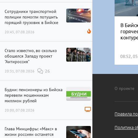
Сотрудники транспортной
полиции помогли потушить
горящий грузовик в Бийске
В Бийск
горяче
20:45, 07.08.2026
контур
Стало известно, во сколько
обошелся Западу проект
08:52, 0
"Антироссия"
20:31, 07.08.2026
26
О проекте
Будни: пенсионеры из Бийска
перевели мошенникам
миллион рублей
20:00, 07.08.2026
Правила по
Политика о
Глава Минцифры: «Макс» в
жизни россиян останется