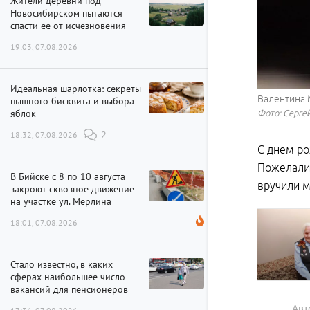
Жители деревни под
Новосибирском пытаются
спасти ее от исчезновения
19:03, 07.08.2026
Идеальная шарлотка: секреты
Валентина 
пышного бисквита и выбора
яблок
Фото: Сергей
18:32, 07.08.2026
2
С днем ро
Пожелали 
В Бийске с 8 по 10 августа
вручили м
закроют сквозное движение
на участке ул. Мерлина
18:01, 07.08.2026
Стало известно, в каких
сферах наибольшее число
вакансий для пенсионеров
Авт