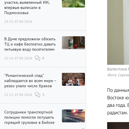
участке, выявленный ИИ,
впервые выписали в
Подмосковье
23:13, 07.08.2026
В Думе предложили обязать
ТЦ и кафе бесплатно давать
питьевую воду посетителям
22:14, 07.08.2026
4
Валентина 
"Романтический спад"
Фото: Сергей
наблюдается во всем мире –
резко упало число браков
По данным
21:12, 07.08.2026
3
Востоке ю
два года.
Сотрудники транспортной
радистам.
полиции помогли потушить
горящий грузовик в Бийске