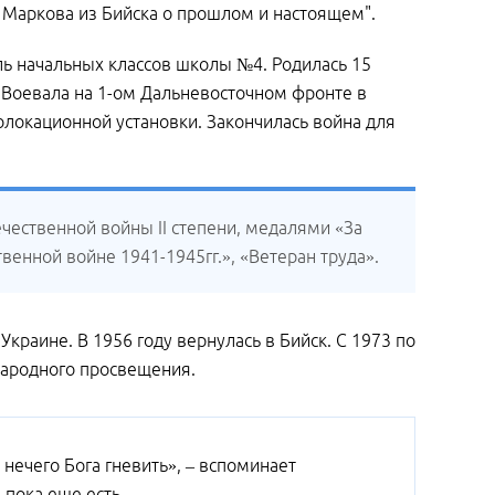
а Маркова из Бийска о прошлом и настоящем".
ль начальных классов школы №4. Родилась 15
. Воевала на 1-ом Дальневосточном фронте в
олокационной установки. Закончилась война для
чественной войны II степени, медалями «За
венной войне 1941-1945гг.», «Ветеран труда».
Украине. В 1956 году вернулась в Бийск. С 1973 по
народного просвещения.
 нечего Бога гневить», – вспоминает
 пока еще есть.