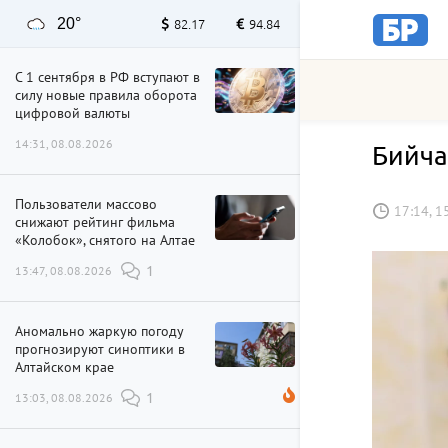
20°
82.17
94.84
С 1 сентября в РФ вступают в
силу новые правила оборота
цифровой валюты
14:31, 08.08.2026
Бийча
Пользователи массово
17:14, 1
снижают рейтинг фильма
«Колобок», снятого на Алтае
13:47, 08.08.2026
1
Аномально жаркую погоду
прогнозируют синоптики в
Алтайском крае
13:03, 08.08.2026
1