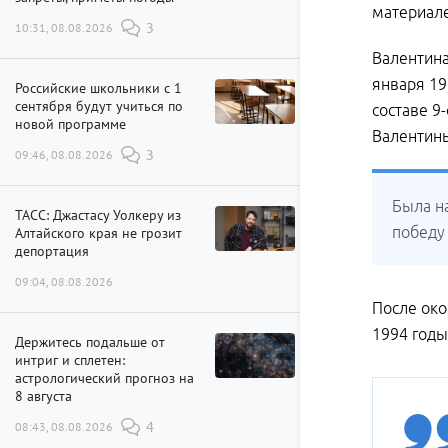
материале
10:31, 08.08.2026
3
Валентина
января 19
Российские школьники с 1
сентября будут учиться по
составе 9
новой программе
Валентины
09:46, 08.08.2026
3
Была н
ТАСС: Джастасу Уолкеру из
победу 
Алтайского края не грозит
депортация
09:04, 08.08.2026
После око
1994 годы
Держитесь подальше от
интриг и сплетен:
астрологический прогноз на
8 августа
08:43, 08.08.2026
4