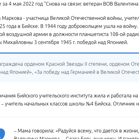
 за 4 мая 2022 год "Снова на связи: ветеран ВОВ Валентин
 Маркова - участница Великой Отечественной войны, учите
25 года в Бийске. В 1944 году добровольцем ушла на войну
-ой воздушной армии в должности планшетиста 108-ой ради
 Михайловны 3 сентября 1945 г. победой над Японией.
аграждена орденом Красной Звезды II степени, орденом Оте
над Японией», «За победу над Германией в Великой Отечест
нчания Бийского учительского института жила и работала на 
 – учитель начальных классов школы №4 Бийска. Отличник 
– Мама говорила: «Радуйся всему, что дается в жизни,
Валентина Маркова. – Слава Богу, еще хожу. И память