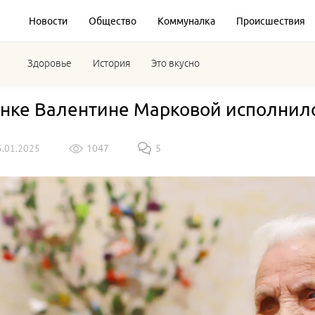
Новости
Общество
Коммуналка
Происшествия
Здоровье
История
Это вкусно
нке Валентине Марковой исполнило
5.01.2025
1047
5