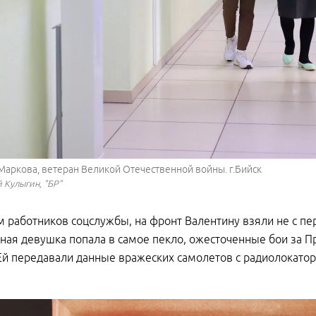
Маркова, ветеран Великой Отечественной войны. г.Бийск
 Кулыгин, "БР"
 работников соцслужбы, на фронт Валентину взяли не с пер
ная девушка попала в самое пекло, ожесточенные бои за П
 Ей передавали данные вражеских самолетов с радиолокатор