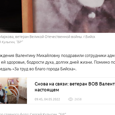
Маркова, ветеран Великой Отечественной войны. г.Бийск
 Кулыгин, "БР"
ждения Валентину Михайловну поздравили сотрудники адми
ей здоровья, бодрости духа, долгих дней жизни. Помимо 
едаль «За труд во благо города Бийска».
Снова на связи: ветеран ВОВ Вален
настоящем
09:45, 04.05.2022
2658
ор главного фото: Сергей Кулыгин, "БР"