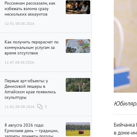
Россиянам рассказали, как
избежать взлома сразу
нескольких аккаунтов
12:31, 08.08.2026
Как получить перерасчет по
коммунальным услугам за
время отсутствия
11:47, 08.08.2026
Первые арт-объекты: у
Денисовой пещеры в
Алтайском крае появились
скульптуры
Юбилярш
11:02, 08.08.2026
1
Бийчанка 
8 августа 2026 года:
Ермолаев день — традиции,
в доме-ин
запреты, приметы погоды