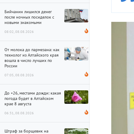
Бийчанин лишился денег
после ночных посиделок с
новыми знакомыми
08:02, 08.08.2026
От молока до пармезана: как
технолог из Алтайского края
вошла в число лучших по
России
07:05, 08.08.2026
До +26, местами дожди: какая
погода будет в Алтайском
крае 8 августа
06:31, 08.08.2026
Штраф за борщевик на