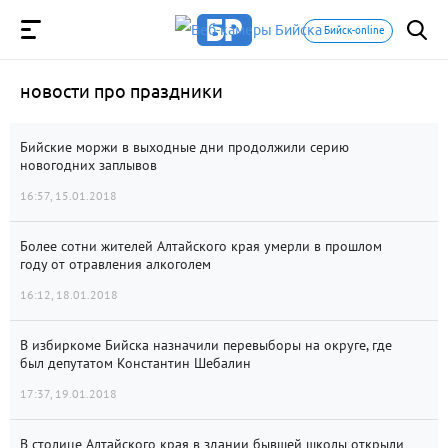
Бийск-online
новости про праздники
Бийские моржи в выходные дни продолжили серию
новогодних заплывов
16:57, 15.01.2018
Более сотни жителей Алтайского края умерли в прошлом
году от отравления алкоголем
16:12, 18.01.2018
В избиркоме Бийска назначили перевыборы на округе, где
был депутатом Константин Шебалин
17:37, 19.01.2018
В столице Алтайского края в здании бывшей школы открыли